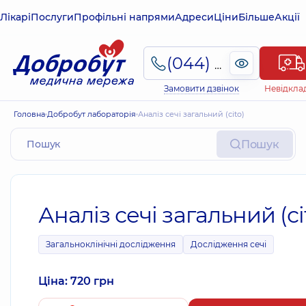
Лікарі
Послуги
Профільні напрями
Адреси
Ціни
Більше
Акції
(044) 495-2-888
Замовити дзвінок
Невідкла
Головна
Добробут лабораторія
Аналіз сечі загальний (сito)
Пошук
Аналіз сечі загальний (сi
Загальноклінічні дослідження
Дослідження сечі
Ціна: 720 грн