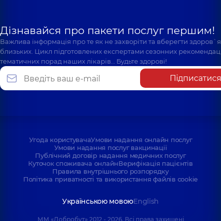
Дізнавайся про пакети послуг першим!
Важлива інформація про те як не захворіти та вберегти здоров`
близьких. Цикл підготовлених експертами сезонних рекомендаці
тематичних порад наших лікарів… Будьте здорові!
Підписатис
Угода користувача
Умови надання онлайн послуг
Умови надання послуг вакцинації
Публічний договір надання медичних послуг
Куточок споживача онлайн
Верифікація пацієнтів
Правила внутрішнього розпорядку
Політика приватності та використання файлів cookie
Українською мовою
English
ММ «Добробут» 2012 - 2026. Всі права захищені