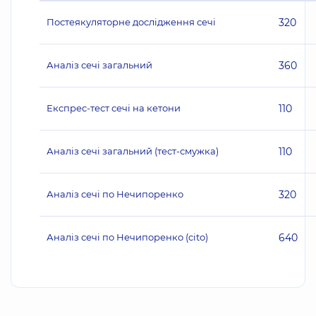
Постеякуляторне дослідження сечі
320
Аналіз сечі загальний
360
Експрес-тест сечі на кетони
110
Аналіз сечі загальний (тест-смужка)
110
Аналіз сечі по Нечипоренко
320
Аналіз сечі по Нечипоренко (cito)
640