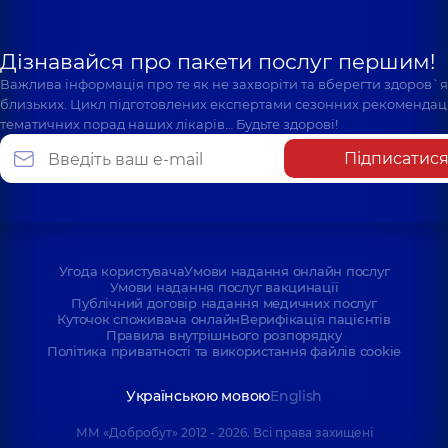
Дізнавайся про пакети послуг першим!
Важлива інформація про те як не захворіти та вберегти здоров`
близьких. Цикл підготовлених експертами сезонних рекомендаці
тематичних порад наших лікарів… Будьте здорові!
Підписатис
Угода користувача
Умови надання онлайн послуг
Умови надання послуг вакцинації
Публічний договір надання медичних послуг
Куточок споживача онлайн
Верифікація пацієнтів
Правила внутрішнього розпорядку
Політика приватності та використання файлів cookie
Українською мовою
English
ММ «Добробут» 2012 - 2026. Всі права захищені