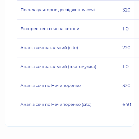
Постеякуляторне дослідження сечі
320
Експрес-тест сечі на кетони
110
Аналіз сечі загальний (сito)
720
Аналіз сечі загальний (тест-смужка)
110
Аналіз сечі по Нечипоренко
320
Аналіз сечі по Нечипоренко (cito)
640