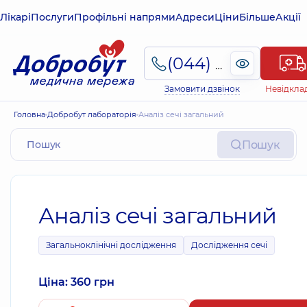
Лікарі
Послуги
Профільні напрями
Адреси
Ціни
Більше
Акції
(044) 495-2-888
Замовити дзвінок
Невідкла
Головна
Добробут лабораторія
Аналіз сечі загальний
Пошук
Аналіз сечі загальний
Загальноклінічні дослідження
Дослідження сечі
Ціна: 360 грн