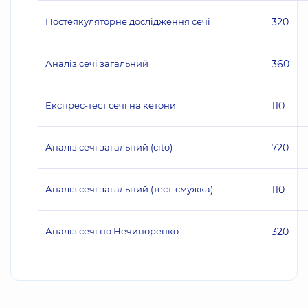
Постеякуляторне дослідження сечі
320
Аналіз сечі загальний
360
Експрес-тест сечі на кетони
110
Аналіз сечі загальний (сito)
720
Аналіз сечі загальний (тест-смужка)
110
Аналіз сечі по Нечипоренко
320