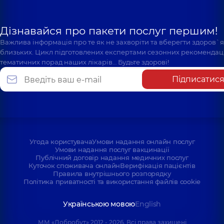
Дізнавайся про пакети послуг першим!
Важлива інформація про те як не захворіти та вберегти здоров`
близьких. Цикл підготовлених експертами сезонних рекомендаці
тематичних порад наших лікарів… Будьте здорові!
Підписатис
Угода користувача
Умови надання онлайн послуг
Умови надання послуг вакцинації
Публічний договір надання медичних послуг
Куточок споживача онлайн
Верифікація пацієнтів
Правила внутрішнього розпорядку
Політика приватності та використання файлів cookie
Українською мовою
English
ММ «Добробут» 2012 - 2026. Всі права захищені