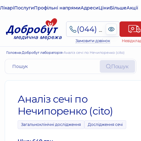
Лікарі
Послуги
Профільні напрями
Адреси
Ціни
Більше
Акції
(044) 495-2-888
Замовити дзвінок
Невідкла
Головна
Добробут лабораторія
Аналіз сечі по Нечипоренко (cito)
Пошук
Аналіз сечі по
Нечипоренко (cito)
Загальноклінічні дослідження
Дослідження сечі