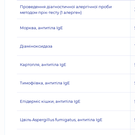
Проведення діагностичної алергічної проби
методом прік-тесту (1 алерген)
Морква, антитіла IgE
Діаміноксидаза
Картопля, антитіла IgE
Тимофіївка, антитіла IgE
Епідерміс кішки, антитіла IgE
Цвіль Aspergillus fumigatus, антитіла IgE