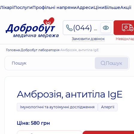
Лікарі
Послуги
Профільні напрями
Адреси
Ціни
Більше
Акції
(044) 495-2-888
Замовити дзвінок
Невідкла
Головна
Добробут лабораторія
Амброзія, антитіла IgE
Пошук
Амброзія, антитіла IgE
Імунологічні та аутоімунні дослідження
Алергії
Ціна: 580 грн