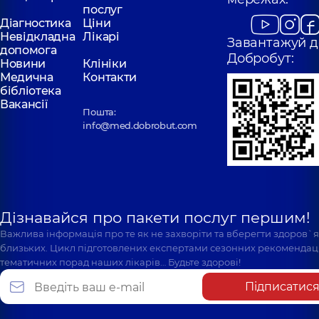
послуг
Діагностика
Ціни
Невідкладна
Лікарі
Завантажуй д
допомога
Добробут:
Новини
Клініки
Медична
Контакти
бібліотека
Вакансії
Пошта:
info@med.dobrobut.com
Дізнавайся про пакети послуг першим!
Важлива інформація про те як не захворіти та вберегти здоров`
близьких. Цикл підготовлених експертами сезонних рекомендаці
тематичних порад наших лікарів… Будьте здорові!
Підписатис