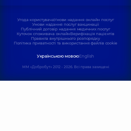
Угода користувача
Умови надання онлайн послуг
Умови надання послуг вакцинації
Публічний договір надання медичних послуг
Куточок споживача онлайн
Верифікація пацієнтів
Правила внутрішнього розпорядку
Політика приватності та використання файлів cookie
Українською мовою
English
ММ «Добробут» 2012 - 2026. Всі права захищені