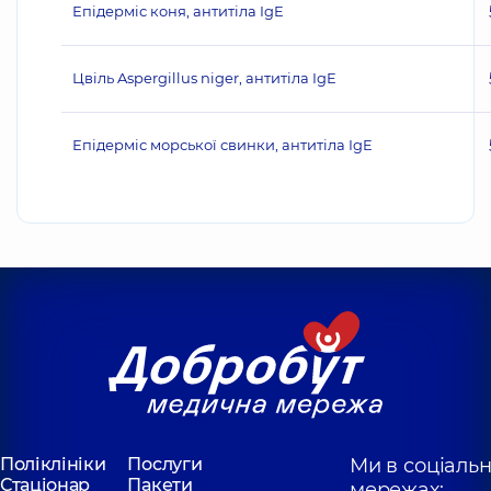
Епідерміс коня, антитіла IgE
Цвіль Aspergillus niger, антитіла IgE
Епідерміс морської свинки, антитіла IgE
Поліклініки
Послуги
Ми в соціаль
Стаціонар
Пакети
мережах: