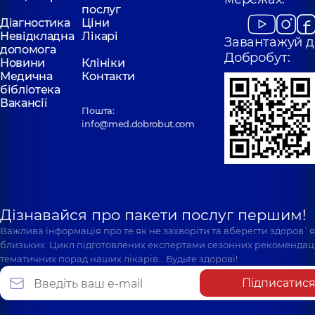
послуг
Діагностика
Ціни
Невідкладна
Лікарі
Завантажуй д
допомога
Добробут:
Новини
Клініки
Медична
Контакти
бібліотека
Вакансії
Пошта:
info@med.dobrobut.com
Дізнавайся про пакети послуг першим!
Важлива інформація про те як не захворіти та вберегти здоров`
близьких. Цикл підготовлених експертами сезонних рекомендаці
тематичних порад наших лікарів… Будьте здорові!
Підписатис