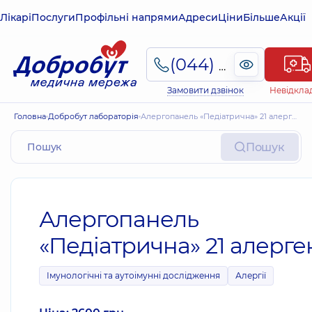
Лікарі
Послуги
Профільні напрями
Адреси
Ціни
Більше
Акції
(044) 495-2-888
Замовити дзвінок
Невідкла
Головна
Добробут лабораторія
Алергопанель «Педіатрична» 21 алерген
Пошук
Алергопанель
«Педіатрична» 21 алерге
Імунологічні та аутоімунні дослідження
Алергії