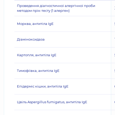
Проведення діагностичної алергічної проби
методом прік-тесту (1 алерген)
Морква, антитіла IgE
Діаміноксидаза
Картопля, антитіла IgE
Тимофіївка, антитіла IgE
Епідерміс кішки, антитіла IgE
Цвіль Aspergillus fumigatus, антитіла IgE