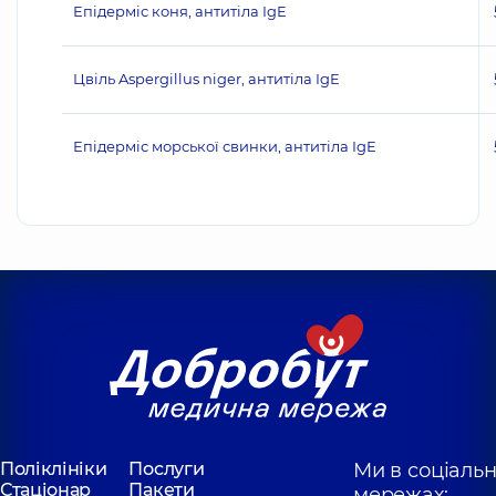
Епідерміс коня, антитіла IgE
Цвіль Aspergillus niger, антитіла IgE
Епідерміс морської свинки, антитіла IgE
Поліклініки
Послуги
Ми в соціаль
Стаціонар
Пакети
мережах: