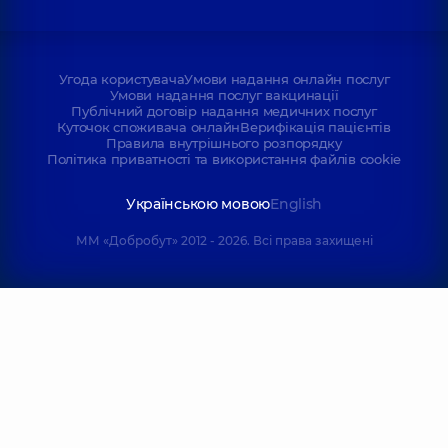
Угода користувача
Умови надання онлайн послуг
Умови надання послуг вакцинації
Публічний договір надання медичних послуг
Куточок споживача онлайн
Верифікація пацієнтів
Правила внутрішнього розпорядку
Політика приватності та використання файлів cookie
Українською мовою
English
ММ «Добробут» 2012 - 2026. Всі права захищені