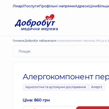
Лікарі
Послуги
Профільні напрями
Адреси
Ціни
Більш
Головна
Добробут лабораторія
Алергокомпонент персика, rPru p 4, Ig
Алергокомпонент персик
Імунологічні та аутоімунні дослідження
Алергії
Ціна: 860 грн