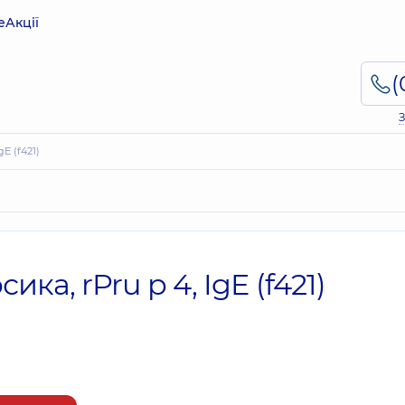
е
Акції
З
E (f421)
а, rPru p 4, IgE (f421)