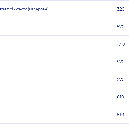
м прік-тесту (1 алерген)
320
570
1710
570
570
610
610