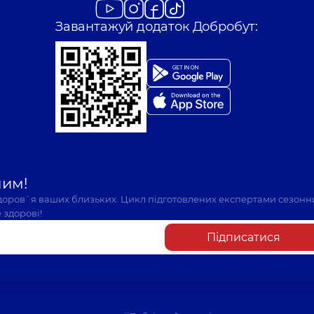
Завантажуй додаток Добробут:
шим!
здоров`я ваших близьких. Цикл підготовлених експертами сезонн
 здорові!
Підписатися