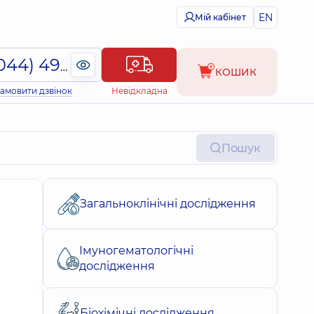
EN
Мій кабінет
(044) 495-2-888
КОШИК
амовити дзвінок
Невідкладна
Пошук
Загальноклінічні дослідження
Імуногематологічні
дослідження
Біохімічні дослідження