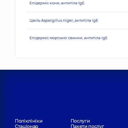
Епідерміс коня, антитіла IgE
Цвіль Aspergillus niger, антитіла IgE
Епідерміс морської свинки, антитіла IgE
Поліклініки
Послуги
Стаціонар
Пакети послуг