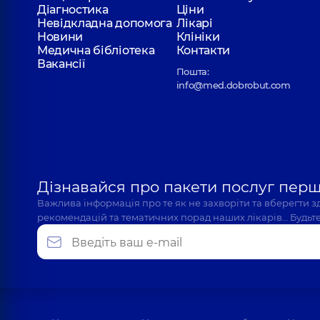
Діагностика
Ціни
Невідкладна допомога
Лікарі
Новини
Клініки
Медична бібліотека
Контакти
Вакансії
Пошта:
info@med.dobrobut.com
Дізнавайся про пакети послуг пер
Важлива інформація про те як не захворіти та вберегти 
рекомендацій та тематичних порад наших лікарів… Будьте