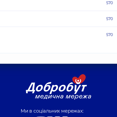
570
570
570
Ми в соціальних мережах: