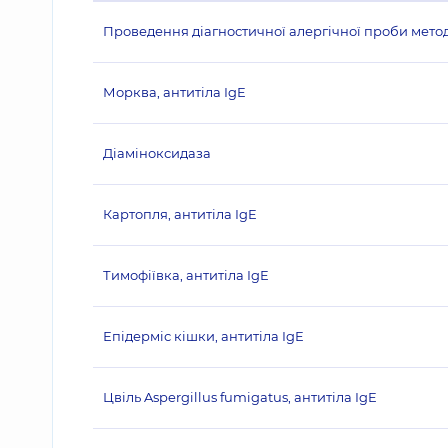
Проведення діагностичної алергічної проби методо
Морква, антитіла IgE
Діаміноксидаза
Картопля, антитіла IgE
Тимофіївка, антитіла IgE
Епідерміс кішки, антитіла IgE
Цвіль Aspergillus fumigatus, антитіла IgE