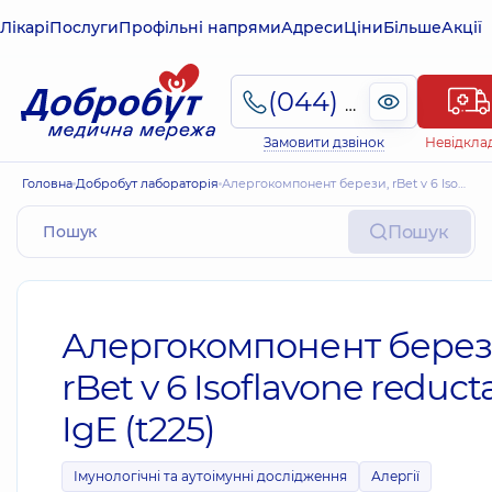
Лікарі
Послуги
Профільні напрями
Адреси
Ціни
Більше
Акції
(044) 495-2-888
Замовити дзвінок
Невідкла
Головна
Добробут лабораторія
Алергокомпонент берези, rBet v 6 Isoflavone reductase, IgE (t225)
Пошук
Алергокомпонент берез
rBet v 6 Isoflavone reduct
IgE (t225)
Імунологічні та аутоімунні дослідження
Алергії