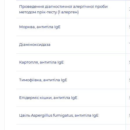
Проведення діагностичної алергічної проби
методом прік-тесту (1 алерген)
Морква, антитіла IgE
Діаміноксидаза
Картопля, антитіла IgE
Тимофіївка, антитіла IgE
Епідерміс кішки, антитіла IgE
Цвіль Aspergillus fumigatus, антитіла IgE