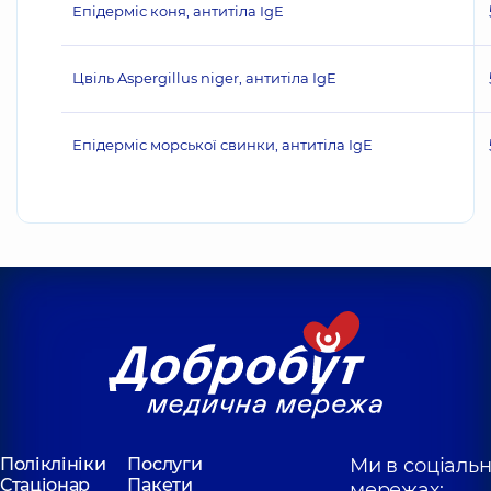
Епідерміс коня, антитіла IgE
Цвіль Aspergillus niger, антитіла IgE
Епідерміс морської свинки, антитіла IgE
Поліклініки
Послуги
Ми в соціаль
Стаціонар
Пакети
мережах: