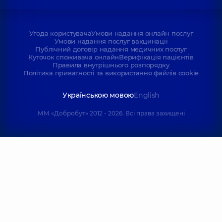
Угода користувача
Умови надання онлайн послуг
Умови надання послуг вакцинації
Публічний договір надання медичних послуг
Куточок споживача онлайн
Верифікація пацієнтів
Правила внутрішнього розпорядку
Політика приватності та використання файлів cookie
Українською мовою
English
ММ «Добробут» 2012 - 2026. Всі права захищені