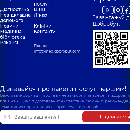
послуг
Діагностика
Ціни
Невідкладна
Лікарі
Завантажуй д
допомога
Добробут:
Новини
Клініки
Медична
Контакти
бібліотека
Вакансії
Пошта:
info@med.dobrobut.com
Дізнавайся про пакети послуг першим!
Важлива інформація про те як не захворіти та вберегти здоров`
близьких. Цикл підготовлених експертами сезонних рекомендаці
тематичних порад наших лікарів… Будьте здорові!
Підписатис