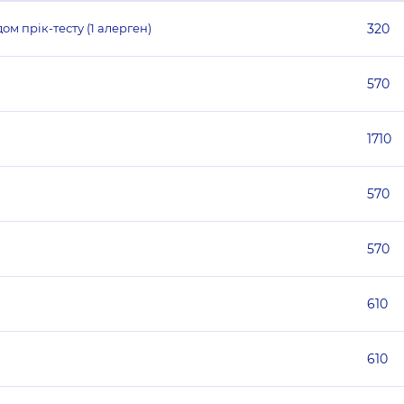
м прік-тесту (1 алерген)
320
570
1710
570
570
610
610