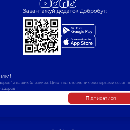
Завантажуй додаток Добробут:
шим!
здоров`я ваших близьких. Цикл підготовлених експертами сезонн
 здорові!
Підписатися