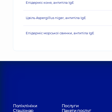
Епідерміс коня, антитіла IgE
Цвіль Aspergillus niger, антитіла IgE
Епідерміс морської свинки, антитіла IgE
Поліклініки
Послуги
Стаціонар
Пакети послуг