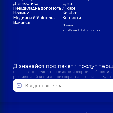
Діагностика
Ціни
Невідкладна допомога
Лікарі
Новини
Клініки
Медична бібліотека
Контакти
Вакансії
Пошта:
info@med.dobrobut.com
Дізнавайся про пакети послуг пер
Важлива інформація про те як не захворіти та вберегти 
рекомендацій та тематичних порад наших лікарів… Будьте