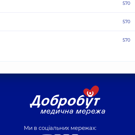
570
570
570
Ми в соціальних мережах: