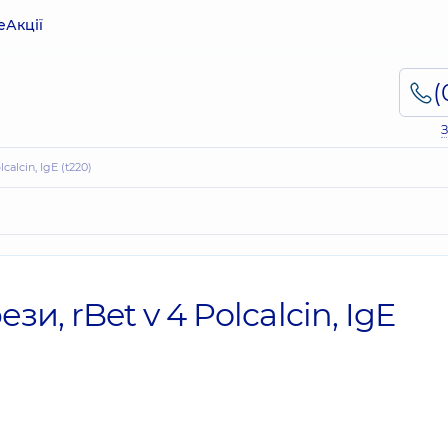
е
Акції
З
alcin, IgE (t220)
, rBet v 4 Polcalcin, IgE