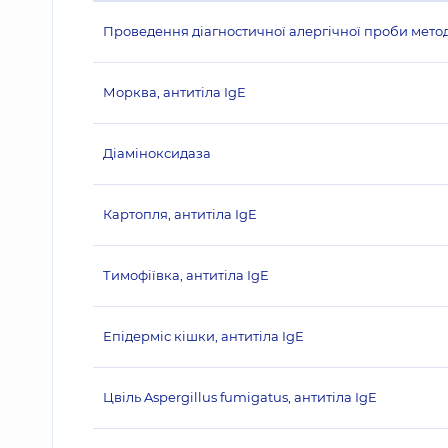
Проведення діагностичної алергічної проби методо
Морква, антитіла IgE
Діаміноксидаза
Картопля, антитіла IgE
Тимофіївка, антитіла IgE
Епідерміс кішки, антитіла IgE
Цвіль Aspergillus fumigatus, антитіла IgE