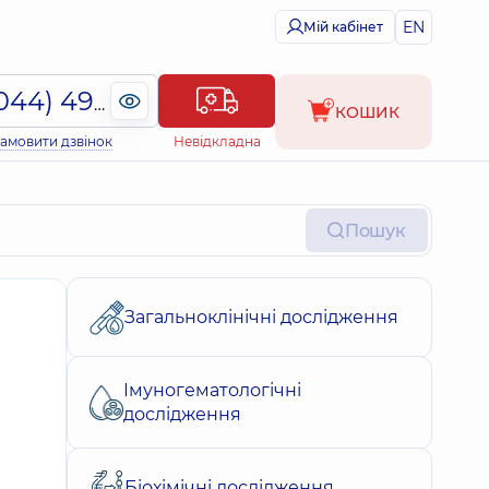
EN
Мій кабінет
(044) 495-2-888
КОШИК
амовити дзвінок
Невідкладна
Пошук
Загальноклінічні дослідження
Імуногематологічні
дослідження
Біохімічні дослідження