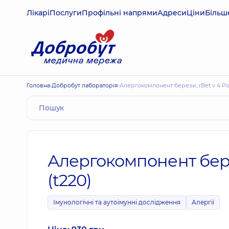
Лікарі
Послуги
Профільні напрями
Адреси
Ціни
Більш
Головна
Добробут лабораторія
Алергокомпонент берези, rBet v 4 Polc
Алергокомпонент берези
(t220)
Імунологічні та аутоімунні дослідження
Алергії