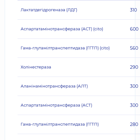
Лактатдегідрогеназа (ЛДГ)
310
Аспартатамінотрансфераза (АСТ) (cito)
600
Гама-глутамілтранспептидаза (ГГТП) (cito)
560
Холінестераза
290
Аланінамінотрансфераза (АЛТ)
300
Аспартатамінотрансфераза (АСТ)
300
Гама-глутамілтранспептидаза (ГГТП)
280