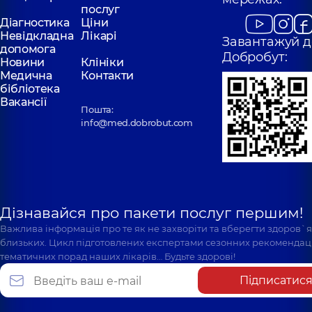
послуг
Діагностика
Ціни
Невідкладна
Лікарі
Завантажуй д
допомога
Добробут:
Новини
Клініки
Медична
Контакти
бібліотека
Вакансії
Пошта:
info@med.dobrobut.com
Дізнавайся про пакети послуг першим!
Важлива інформація про те як не захворіти та вберегти здоров`
близьких. Цикл підготовлених експертами сезонних рекомендаці
тематичних порад наших лікарів… Будьте здорові!
Підписатис