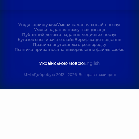
Угода користувача
Умови надання онлайн послуг
Умови надання послуг вакцинації
Публічний договір надання медичних послуг
Куточок споживача онлайн
Верифікація пацієнтів
Правила внутрішнього розпорядку
Політика приватності та використання файлів cookie
Українською мовою
English
ММ «Добробут» 2012 - 2026. Всі права захищені