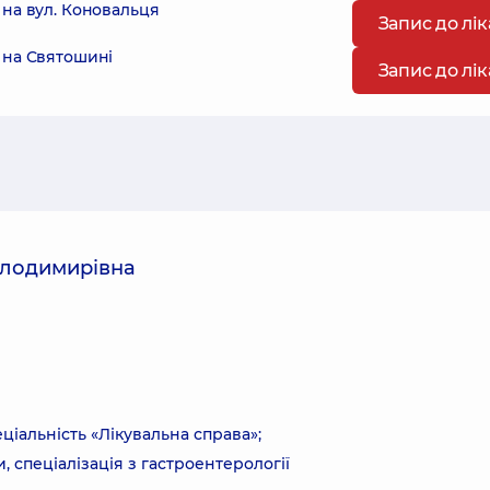
на вул. Коновальця
Запис до лі
 на Святошині
Запис до лі
олодимирівна
ціальність «Лікувальна справа»;
, спеціалізація з гастроентерології