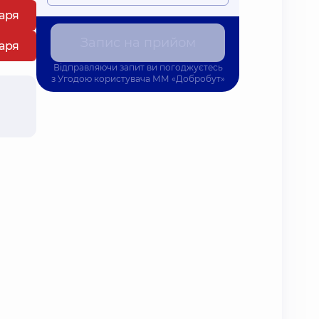
каря
Запис на прийом
каря
Відправляючи запит ви погоджуєтесь
з
Угодою користувача
ММ «Добробут»