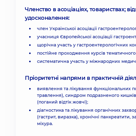
Членство в асоціаціях, товариствах; в
удосконалення:
член Української асоціації гастроентеролог
учасниця Європейської асоціації гастроент
щорічна участь у гастроентерологічних ко
постійне проходження курсів тематичного 
систематична участь у міжнародних медич
Пріоритетні напрями в практичній діял
виявлення та лікування функціональних п
травлення), синдром подразненого кишківн
(поганий відтік жовчі);
діагностика та лікування органічних зах
(гастрит, виразка), хронічні панкреатити, 
міхура.