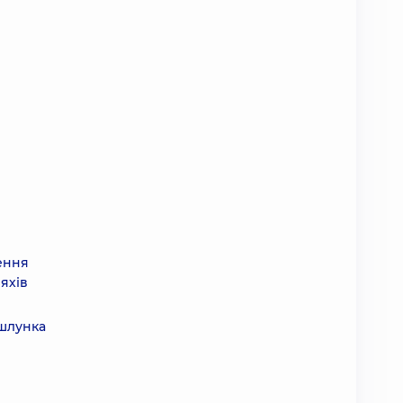
ення
яхів
 шлунка