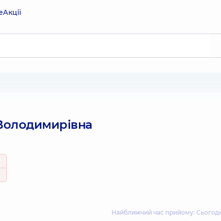
е
Акції
 Володимирівна
Найближчий час прийому: Сьогодні