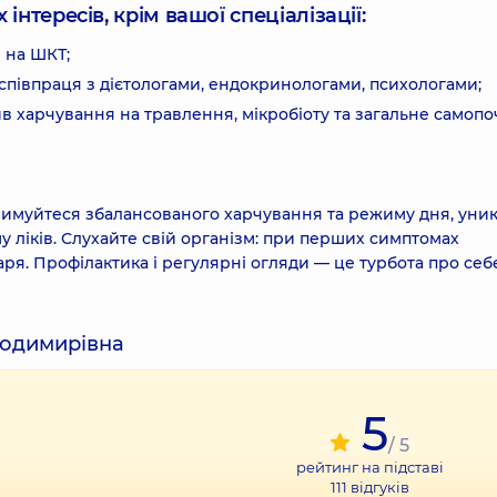
інтересів, крім вашої спеціалізації:
 на ШКТ;
співпраця з дієтологами, ендокринологами, психологами;
в харчування на травлення, мікробіоту та загальне самопо
тримуйтеся збалансованого харчування та режиму дня, уни
 ліків. Слухайте свій організм: при перших симптомах
ікаря. Профілактика і регулярні огляди — це турбота про себе
олодимирівна
5
/ 5
рейтинг на підставі
111
відгуків