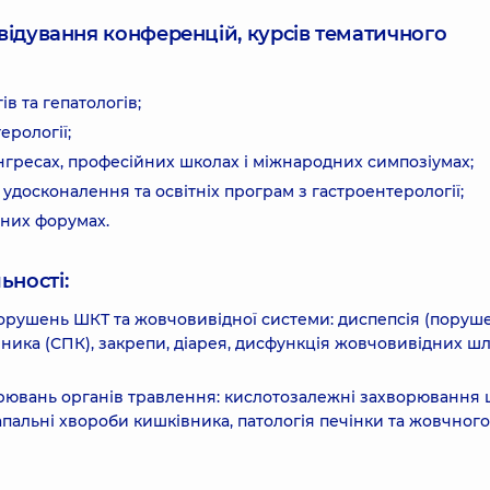
ідвідування конференцій, курсів тематичного
ів та гепатологів;
ерології;
нгресах, професійних школах і міжнародних симпозіумах;
удосконалення та освітніх програм з гастроентерології;
них форумах.
ьності:
орушень ШКТ та жовчовивідної системи: диспепсія (поруш
ика (СПК), закрепи, діарея, дисфункція жовчовивідних шл
ворювань органів травлення: кислотозалежні захворювання
запальні хвороби кишківника, патологія печінки та жовчного