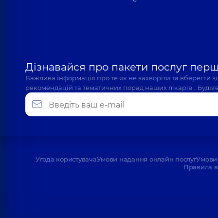
Дізнавайся про пакети послуг пер
Важлива інформація про те як не захворіти та вберегти 
рекомендацій та тематичних порад наших лікарів… Будьте
Угода користувача
Умови надання онлайн послуг
Умови 
Правила в