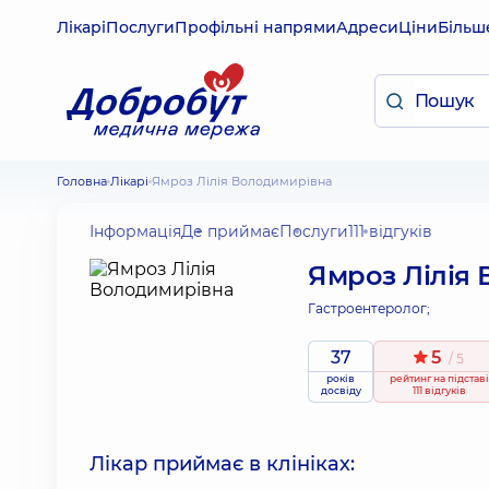
Лікарі
Послуги
Профільні напрями
Адреси
Ціни
Більш
Головна
Лікарі
Ямроз Лілія Володимирівна
Інформація
Де приймає
Послуги
111 відгуків
Ямроз Лілія
Гастроентеролог;
37
5
/ 5
років
рейтинг
на підставі
досвіду
111 відгуків
Лікар приймає в клініках: