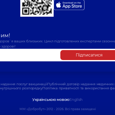
шим!
здоров`я ваших близьких. Цикл підготовлених експертами сезонн
 здорові!
Підписатися
надання послуг вакцинації
Публічний договір надання медичних 
нутрішнього розпорядку
Політика приватності та використання фа
Українською мовою
English
ММ «Добробут» 2012 - 2026. Всі права захищені