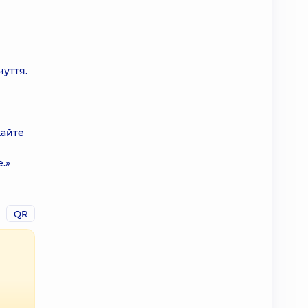
чуття.
кайте
.»
QR