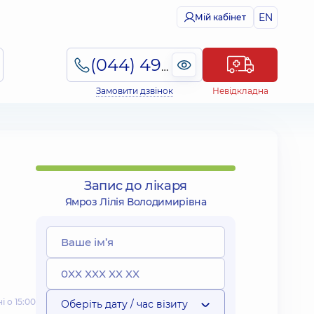
EN
Мій кабінет
(044) 495-2-888
Замовити дзвінок
Невідкладна
Запис до лікаря
Ямроз Лілія Володимирівна
 о 15:00
Оберіть дату / час візиту