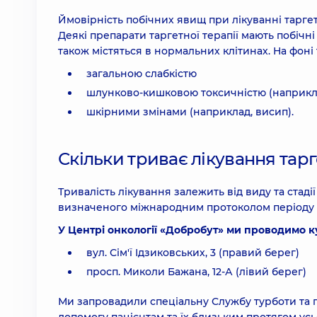
Ймовірність побічних явищ при лікуванні таргет
Деякі препарати таргетної терапії мають побічні
також містяться в нормальних клітинах. На фоні 
загальною слабкістю
шлунково-кишковою токсичністю (наприклад
шкірними змінами (наприклад, висип).
Скільки триває лікування тар
Тривалість лікування залежить від виду та стад
визначеного міжнародним протоколом періоду ч
У Центрі онкології «Добробут» ми проводимо ку
вул. Сім'ї Ідзиковських, 3 (правий берег)
просп. Миколи Бажана, 12-А (лівий берег)
Ми запровадили спеціальну Службу турботи та п