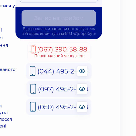
ятися у
Запис на прийом
Відправляючи запит ви погоджуєтесь
і
з
Угодою користувача
ММ «Добробут»
кі
ання
(067) 390-58-88
Персональний менеджер
ованого
(044) 495-2-888
(097) 495-2-888
(050) 495-2-888
и
ть і
олосся
ені