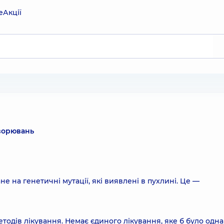
е
Акції
ворювань
е на генетичні мутації, які виявлені в пухлині. Це —
тодів лікування. Немає єдиного лікування, яке б було одн