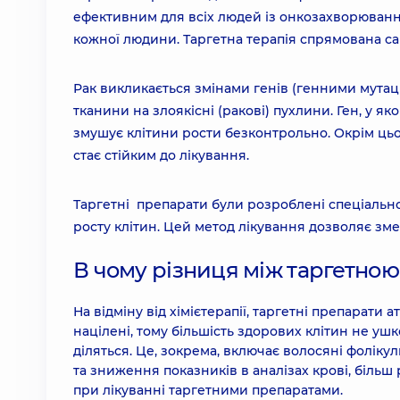
ефективним для всіх людей із онкозахворювання
кожної людини. Таргетна терапія спрямована сам
Рак викликається змінами генів (генними мутац
тканини на злоякісні (ракові) пухлини. Ген, у як
змушує клітини рости безконтрольно. Окрім цьо
стає стійким до лікування.
Таргетні препарати були розроблені спеціальн
росту клітин. Цей метод лікування дозволяє з
В чому різниця між таргетною
На відміну від хімієтерапії, таргетні препарати а
націлені, тому більшість здорових клітин не ушко
діляться. Це, зокрема, включає волосяні фолікули
та зниження показників в аналізах крові, більш
при лікуванні таргетними препаратами.