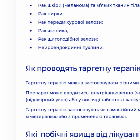
Рак шкіри (меланома) та м’яких тканин тіла
Рак нирки;
Рак передміхурової залози;
Рак яєчника;
Рак щитоподібної залози;
Нейроендокринні пухлини.
Як проводять таргетну терап
Таргетну терапію можна застосовувати різним
Препарат може вводитись внутрішньовенно (чер
(підшкірний укол) або у вигляді таблеток і капс
Таргетну терапію застосовують як самостійний м
хімієтерапією або з променевою терапією).
Які побічні явища від лікув