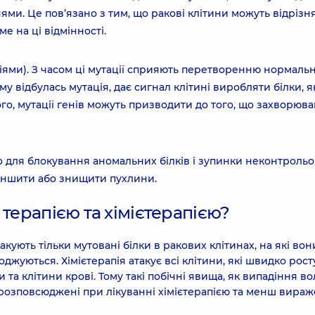
ми. Це пов’язано з тим, що ракові клітини можуть відрізн
е на ці відмінності.
іями). З часом ці мутації сприяють перетворенню нормальн
ому відбулась мутація, дає сигнал клітині виробляти білки, я
го, мутації генів можуть призводити до того, що захворюв
о для блокування аномальних білків і зупинки неконтроль
меншити або знищити пухлини.
 терапією та хімієтерапією?
такують тільки мутовані білки в ракових клітинах, на які вон
джуються. Хімієтерапія атакує всі клітини, які швидко росту
 та клітини крові. Тому такі побічні явища, як випадіння в
 розповсюджені при лікуванні хімієтерапією та менш вираж