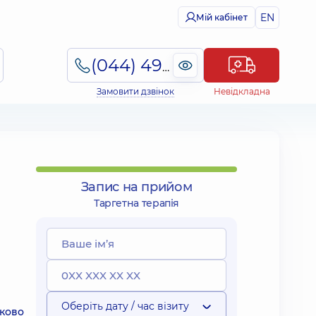
EN
Мій кабінет
(044) 495-2-888
Замовити дзвінок
Невідкладна
Запис на прийом
Таргетна терапія
Оберіть дату / час візиту
аково