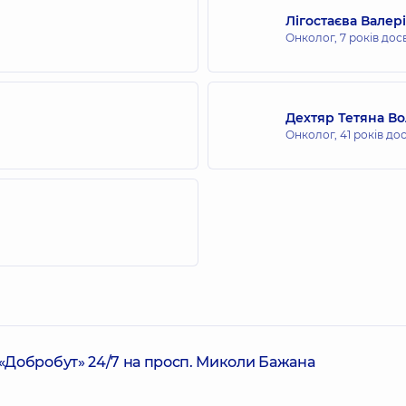
Лігостаєва Валер
Онколог,
7 років дос
Дехтяр Тетяна В
Онколог,
41 років до
Добробут» 24/7 на просп. Миколи Бажана