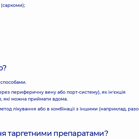
 (саркоми);
ію?
и способами.
ез периферичну вену або порт-систему), як ін'єкція
ул, які можна приймати вдома.
етод лікування або в комбінації з іншими (наприклад, разо
ання таргетними препаратами?