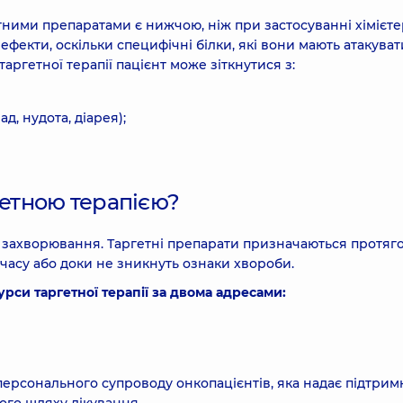
ними препаратами є нижчою, ніж при застосуванні хімієтер
 ефекти, оскільки специфічні білки, які вони мають атакуват
таргетної терапії пацієнт може зіткнутися з:
, нудота, діарея);
гетною терапією?
ії захворювання. Таргетні препарати призначаються протяг
асу або доки не зникнуть ознаки хвороби.
рси таргетної терапії за двома адресами:
ерсонального супроводу онкопацієнтів, яка надає підтримк