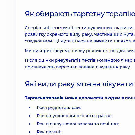
Як обирають таргетну терапі
Спеціальні генетичні тести пухлинних тканини 
розвитку окремого виду раку. Частина цих мутаці
спадковими. Ці мутації можна виявити шляхом ан
Ми використовуємо низку різних тестів для вия
Після оцінки результатів тестів командою ліка
призначають персоналізоване лікування раку.
Які види раку можна лікувати 
Таргетна терапія може допомогти людям з по
Рак грудної залози;
Рак шлунково-кишкового тракту;
Рак підшлункової залози та печінки;
Рак легені;