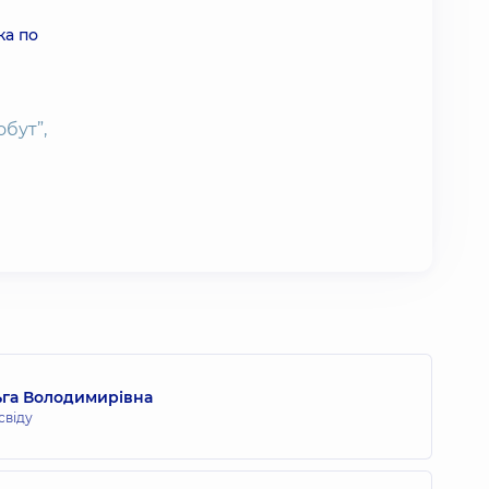
ка по
бут”,
га Володимирівна
свіду