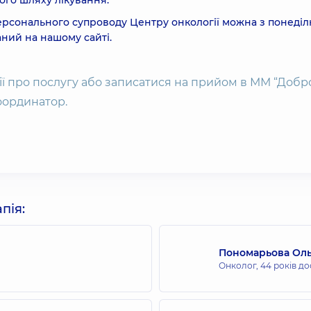
ього шляху лікування.
рсонального супроводу Центру онкології можна з понеділ
заний на нашому сайті.
ії про послугу або записатися на прийом в ММ “Добро
оординатор.
пія:
Пономарьова Оль
Онколог,
44 років до