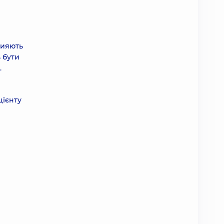
рияють
ь бути
и.
цієнту