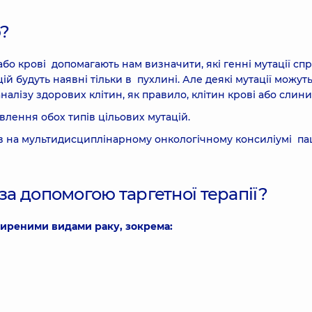
ю?
або крові допомагають нам визначити, які генні мутації сп
й будуть наявні тільки в пухлині. Але деякі мутації можут
алізу здорових клітин, як правило, клітин крові або слин
влення обох типів цільових мутацій.
рів на мультидисциплінарному онкологічному консиліумі па
за допомогою таргетної терапії?
ширеними видами раку, зокрема: