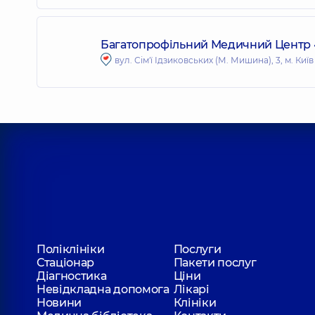
Багатопрофільний Медичний Центр «Д
вул. Сім'ї Ідзиковських (М. Мишина), 3, м. Київ
Поліклініки
Послуги
Стаціонар
Пакети послуг
Діагностика
Ціни
Невідкладна допомога
Лікарі
Новини
Клініки