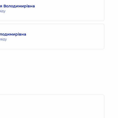
ія Володимирівна
віду
олодимирівна
свіду