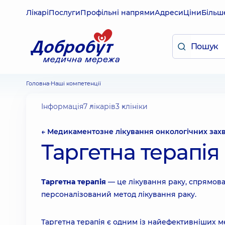
Лікарі
Послуги
Профільні напрями
Адреси
Ціни
Більш
Головна
Наші компетенції
Інформація
7 лікарів
3 клініки
← Медикаментозне лікування онкологічних зах
Таргетна терапія
Таргетна терапія
— це лікування раку, спрямован
персоналізований метод лікування раку.
Таргетна терапія є одним із найефективніших ме