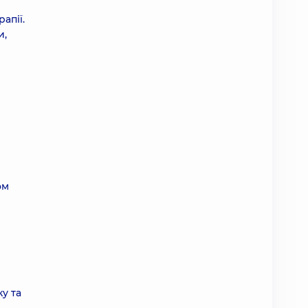
апії.
и,
ом
у та