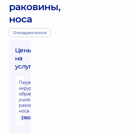
раковины,
носа
Отоларингологи
Цены
на
услуги:
Первичная
хирургическая
обработка ран
ушной
раковины,
носа
2160 грн