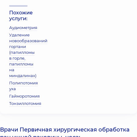
Похожие
услуги:
Аудиометрия
Удаление
новообразований
гортани
(папилломы
в горле,
папилломы
на
миндалинах)
Полипотомия
уха
Гайморотомия
Тонзиллотомия
Врачи Первичная хирургическая обработка