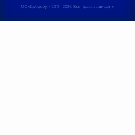
опыта
МС «Добробут» 2012 - 2026. Все права защищены
Терещук
Терлецкий
Сергей
Ростислав
Антоньевич
Олегович
Хирург челюстно-
Хирург челюстно-
лицевой,
18 лет
лицевой,
10 лет
опыта
опыта
Федорец Юлия
Чекерда
Алексеевна
Виктория
Отоларинголог;
Олеговна
Отоларинголог
Отоларинголог,
16
детский,
7 лет
лет опыта
опыта
Щирина
Чепурной
Екатерина
Юрий
Васильевна
Владимирович
Отоларинголог
Хирург челюстно-
детский;
лицевой,
20 лет
Отоларинголог,
10
опыта
лет опыта