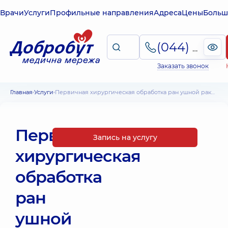
Врачи
Услуги
Профильные направления
Адреса
Цены
Больш
(044) 495-2-888
Заказать звонок
Главная
Услуги
Первичная хирургическая обработка ран ушной раковины, носа
Первичная
Запись на услугу
хирургическая
обработка
ран
ушной