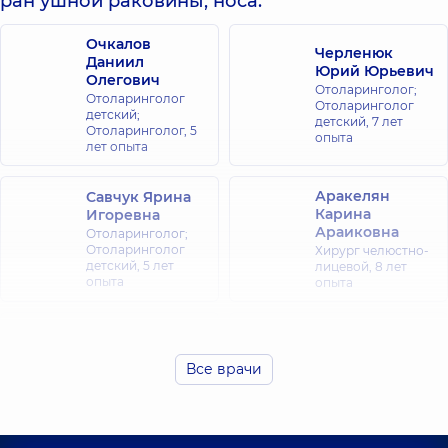
ран ушной раковины, носа:
Очкалов
Черленюк
Даниил
Юрий Юрьевич
Олегович
Отоларинголог;
Отоларинголог
Отоларинголог
детский;
детский,
7 лет
Отоларинголог,
5
опыта
лет опыта
Аракелян
Савчук Ярина
Карина
Игоревна
Араиковна
Отоларинголог;
Отоларинголог
Хирург челюстно-
детский,
5 лет
лицевой,
8 лет
опыта
опыта
Гавриленко
Болоткин Юрий
Юрий
Петрович
Владимирович
Все врачи
Отоларинголог;
Отоларинголог
Отоларинголог
детский;
детский,
39 лет
Отоларинголог,
33
опыта
лет опыта