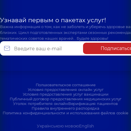
Узнавай первым о пакетах услуг!
Важна информация о том, как не заболеть и уберечь здоровье в
близких. Цикл подготовленных экспертами сезонных рекоменда
тематических советов наших врачей… Будьте здоровы!
Подписатьс
Пользовательское соглашение
Условия предоставления онлайн услуг
Условия предоставления услуг вакцинации
Публичный договор предоставления медицинских услуг
Уголок потребителя онлайн
Верификация пациентов
Правила внутреннего распорядка
Политика конфиденциальности и использования файлов cookie
Українською мовою
English