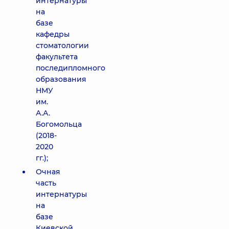
интернатуры
на
базе
кафедры
стоматологии
факультета
последипломного
образования
НМУ
им.
А.А.
Богомольца
(2018-
2020
гг.);
Очная
часть
интернатуры
на
базе
Киевской