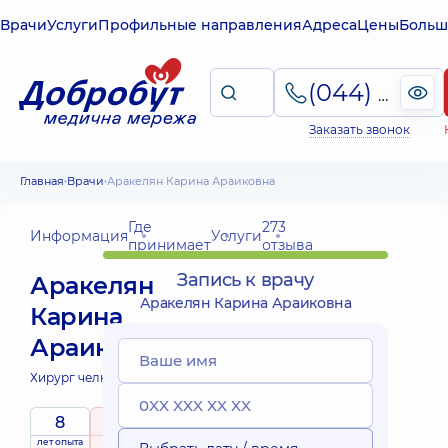
Врачи
Услуги
Профильные направления
Адреса
Цены
Больш
(044) 495-2-888
Заказать звонок
Главная
Врачи
Аракелян Карина Араиковна
Где
273
Информация
Услуги
принимает
отзыва
Запись к врачу
Аракелян
Аракелян Карина Араиковна
Карина
Араиковна
Хирург челюстно-лицевой;
8
5
/ 5
лет опыта
рейтинг
на основе