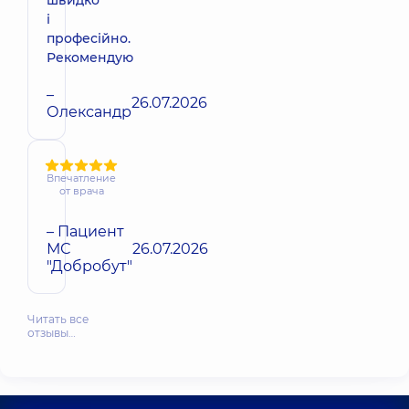
і
професійно.
Рекомендую
–
26.07.2026
Олександр
Впечатление
от врача
– Пациент
МС
26.07.2026
"Добробут"
Читать все
отзывы…