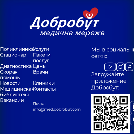
Поликлиника
Услуги
Мы в социальн
Стационар
Пакети
сетях:
послуг
Диагностика
Цены
Скорая
Врачи
Загружайте
помощь
приложение
Новости
Клиники
Добробут:
Медицинская
Контакты
библиотека
Вакансии
Почта:
info@med.dobrobut.com