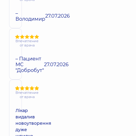
–
27.07.2026
Володимир
Впечатление
от врача
– Пациент
МС
27.07.2026
"Добробут"
Впечатление
от врача
Лікар
видалив
новоутворення
дуже
швидко