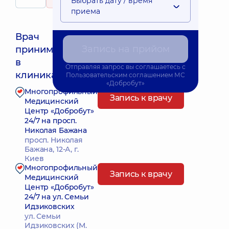
Выбрать дату / время
273 отзыва
приема
Врач
Запись на прийом
принимает
Ближайшее время приема: Завтра о 08:30
в
Отправляя запрос вы соглашаетесь с
клиниках:
Пользовательским соглашением
МС
«Добробут»
Многопрофильный
Запись к врачу
Медицинский
Центр «Добробут»
24/7 на просп.
Николая Бажана
просп. Николая
Бажана, 12-А, г.
Киев
Многопрофильный
Запись к врачу
Медицинский
Центр «Добробут»
24/7 на ул. Семьи
Идзиковских
ул. Семьи
Идзиковских (М.