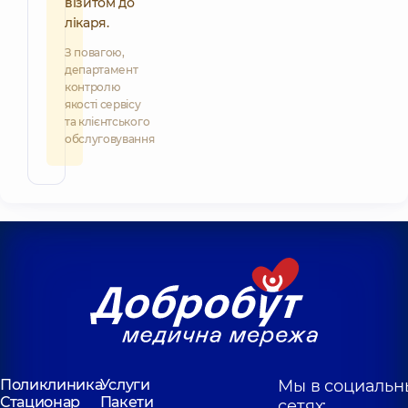
візитом до
лікаря.
З повагою,
департамент
контролю
якості сервісу
та клієнтського
обслуговування
Поликлиника
Услуги
Мы в социальн
Стационар
Пакети
сетях: