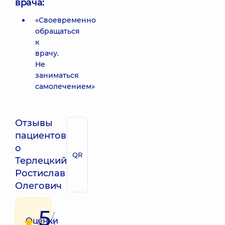
врача:
«Своевременно
обращаться
к
врачу.
Не
заниматься
самолечением»
Отзывы
пациентов
о
QR
Терлецкий
Ростислав
Олегович
5
/
Оценки
5