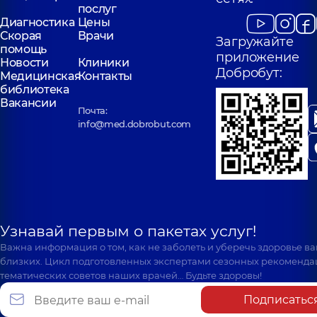
послуг
Диагностика
Цены
Скорая
Врачи
Загружайте
помощь
приложение
Новости
Клиники
Добробут:
Медицинская
Контакты
библиотека
Вакансии
Почта:
info@med.dobrobut.com
Узнавай первым о пакетах услуг!
Важна информация о том, как не заболеть и уберечь здоровье в
близких. Цикл подготовленных экспертами сезонных рекоменда
тематических советов наших врачей… Будьте здоровы!
Подписатьс