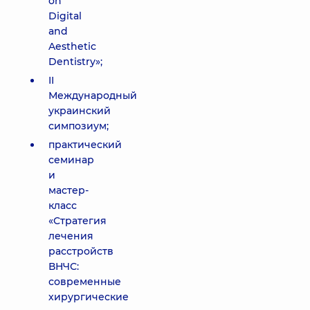
on
Digital
and
Aesthetic
Dentistrу»;
II
Международный
украинский
симпозиум;
практический
семинар
и
мастер-
класс
«Стратегия
лечения
расстройств
ВНЧС:
современные
хирургические