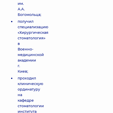
им.
А.А.
Богомольца;
получил
специализацию
«Хирургическая
стоматология»
в
Военно-
медицинской
академии
г.
Киев;
проходил
клиническую
ординатуру
на
кафедре
стоматологии
института