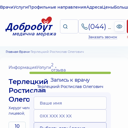
Врачи
Услуги
Профильные направления
Адреса
Цены
Больш
(044) 495-2-888
Заказать звонок
Главная
Врачи
Терлецкий Ростислав Олегович
2
Информация
Услуги
отзыва
Запись к врачу
Терлецкий
Терлецкий Ростислав Олегович
Ростислав
Олегович
Хирург челюстно-
лицевой;
10