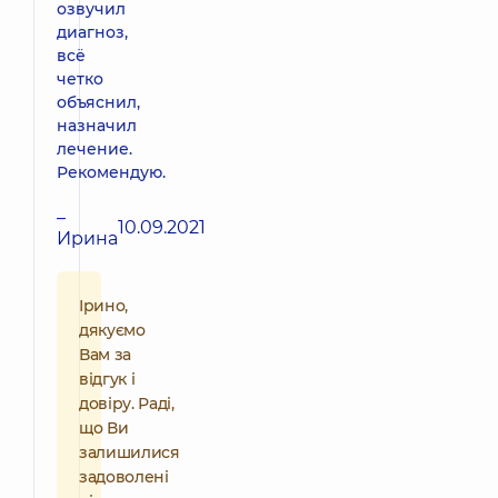
озвучил
диагноз,
всё
четко
объяснил,
назначил
лечение.
Рекомендую.
–
10.09.2021
Ирина
Ірино,
дякуємо
Вам за
відгук і
довіру. Раді,
що Ви
залишилися
задоволені