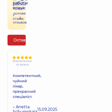
работы
рейтинг
врача:
на
основе
2
2
отзыва
отзывов
Оставить отзыв
Впечатление
от врача
Компетентний,
чуйний
лікар,
прекрасний
спеціаліст.
– Anetta
15.09.2025
Schumskaja