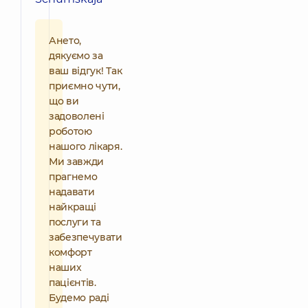
Ането,
дякуємо за
ваш відгук! Так
приємно чути,
що ви
задоволені
роботою
нашого лікаря.
Ми завжди
прагнемо
надавати
найкращі
послуги та
забезпечувати
комфорт
наших
пацієнтів.
Будемо раді