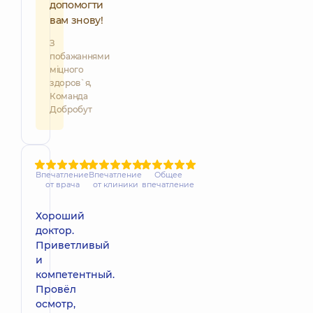
допомогти
вам знову!
З
побажаннями
міцного
здоров`я,
Команда
Добробут
Впечатление
Впечатление
Общее
от врача
от клиники
впечатление
Хороший
доктор.
Приветливый
и
компетентный.
Провёл
осмотр,