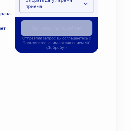
Выбрать дату / время
приема
рача-
Запись на прийом
лет
Отправляя запрос вы соглашаетесь с
Пользовательским соглашением
МС
«Добробут»