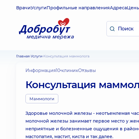
Врачи
Услуги
Профильные направления
Адреса
Цен
Главная
Услуги
Консультация маммолога
Информация
10 клиник
Отзывы
Консультация маммол
Маммологи
Здоровье молочной железы - неотъемлемая час
молочной железы занимает первое место у же
неприятные и болезненные ощущения в районе 
мастопатия, мастит, киста и так далее.