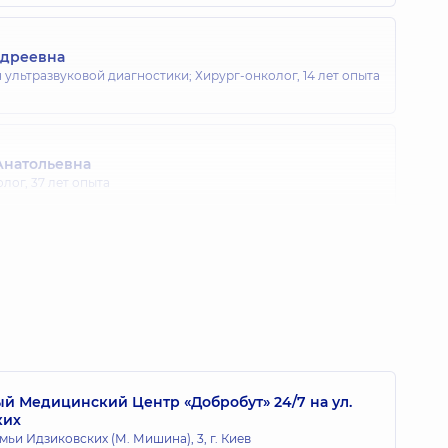
ндреевна
 ультразвуковой диагностики; Хирург-онколог,
14 лет опыта
Анатольевна
олог,
37 лет опыта
Сергеевич
ог,
6 лет опыта
 Медицинский Центр «Добробут» 24/7 на ул.
ких
мьи Идзиковских (М. Мишина), 3, г. Киев