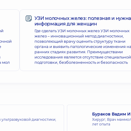
УЗИ молочных желез: полезная и нужн
информация для женщин
ой
Где сделать УЗИ молочных желез УЗИ молочных
желез – инновационный метод диагностики,
лочной
позволяющий врачу оценить структуру ткани
е
органа и выявить патологические изменения н
ранних стадиях развития. Преимуществами
я
исследования является отсутствие специальной
ы мол
подготовки, безболезненность и безопасность
Бураков Вадим И
 ультразвуковой диагностики;
Хирург; Врач маммол
лет опыта