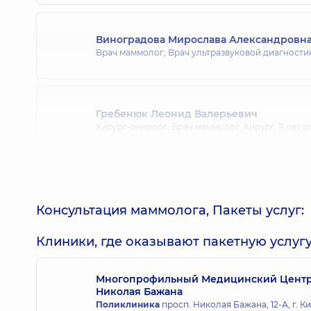
Виноградова Мирослава Александровн
Врач маммолог; Врач ультразвуковой диагности
Гребенюк Леонид Валерьевич
Хирург-онколог; Врач маммолог; Хирург,
11 лет 
Палиця Валентин Ярославович
Врач маммолог; Онколог; Хирург-онколог,
24 ле
Консультация маммолога, Пакеты услуг:
Клиники, где оказывают пакетную услугу
Горбунов Егор Евгеньевич
Хирург; Врач маммолог; Хирург-онколог,
7 лет о
Многопрофильный Медицинский Центр «
Николая Бажана
Поликлиника
просп. Николая Бажана, 12-А, г. К