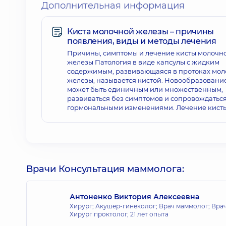
Дополнительная информация
Киста молочной железы – причины
появления, виды и методы лечения
Причины, симптомы и лечение кисты молочн
железы Патология в виде капсулы с жидким
содержимым, развивающаяся в протоках мо
железы, называется кистой. Новообразовани
может быть единичным или множественным,
развиваться без симптомов и сопровождатьс
гормональными изменениями. Лечение кист
Врачи Консультация маммолога:
Антоненко Виктория Алексеевна
Хирург; Акушер-гинеколог; Врач маммолог; Врач
Хирург проктолог,
21 лет опыта