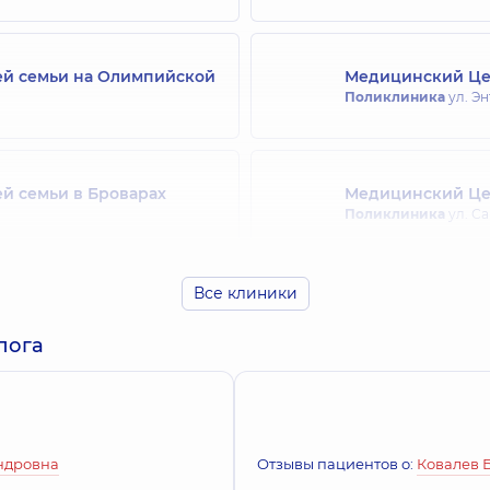
ей семьи на Олимпийской
Медицинский Цен
Поликлиника
ул. Эн
й семьи в Броварах
Медицинский Цен
Поликлиника
ул. Са
Все клиники
ей семьи на Оболони
Медицинский Цен
Сталинграда), 16-В, г. Киев
Поликлиника
ул. Ал
лога
й семьи на Позняках
Медицинский Цен
Поликлиника
ул. Юл
ндровна
Отзывы пациентов о:
Ковалев 