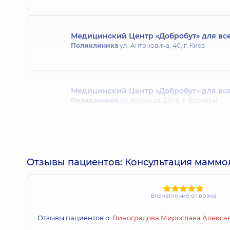
Медицинский Центр «Добробут» для вс
Поликлиника
ул. Антоновича, 40, г. Киев
Медицинский Центр «Добробут» для все
Поликлиника
ул. Киевская, 221-Б, г. Бровары
Медицинский Центр «Добробут» для вс
Поликлиника
просп. Владимира Ивасюка (Героев 
Отзывы пациентов: Консультация маммо
Впечатление от врача
Медицинский Центр «Добробут» для все
Поликлиника
ул. Драгоманова, 21-А, г. Киев
Отзывы пациентов о:
Виноградова Мирослава Алекса