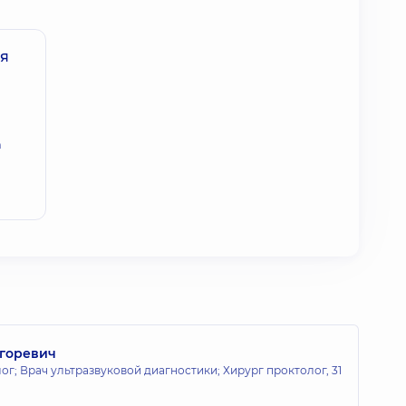
ая
а
горевич
ог; Врач ультразвуковой диагностики; Хирург проктолог,
31