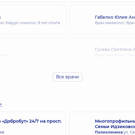
а
Габелко Юлия А
ки; Хирург-онколог,
8 лет опыта
Врач маммолог; Врач
Гусева Светлана 
опыта
Врач маммолог; Онк
Все врачи
Ковалев Богдан 
т опыта
Хирург; Врач маммол
:
пыта
Добробут» 24/7 на просп.
Многопрофильный
Семьи Идзиковс
иев
Поликлиника
ул. Се