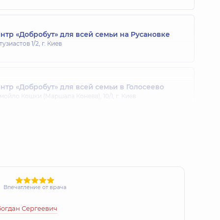
тр «Добробут» для всей семьи на Русановке
тузиастов 1/2, г. Киев
тр «Добробут» для всей семьи в Голосеево
мойло Кошки (Маршала Конева), 10/1, г. Киев
тр «Добробут» для взрослых на Позняках
ександра Мишуги, 12, г. Киев
Впечатление от врача
тр «Добробут». Дерматология и косметология
ии Здановской (Михаила Ломоносова), 71-Г, г. Киев
Богдан Сергеевич