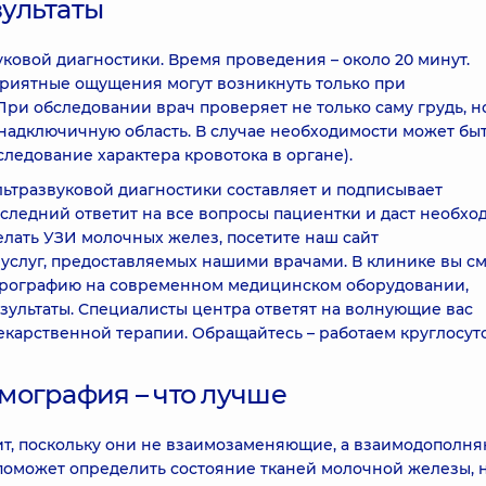
ультаты
ковой диагностики. Время проведения – около 20 минут.
риятные ощущения могут возникнуть только при
ри обследовании врач проверяет не только саму грудь, н
 надключичную область. В случае необходимости может бы
ледование характера кровотока в органе).
льтразвуковой диагностики составляет и подписывает
оследний ответит на все вопросы пациентки и даст необх
елать УЗИ молочных желез, посетите наш сайт
м услуг, предоставляемых нашими врачами. В клинике вы с
лерографию на современном медицинском оборудовании,
ультаты. Специалисты центра ответят на волнующие вас
екарственной терапии. Обращайтесь – работаем круглосут
мография – что лучше
ит, поскольку они не взаимозаменяющие, а взаимодополн
поможет определить состояние тканей молочной железы, 