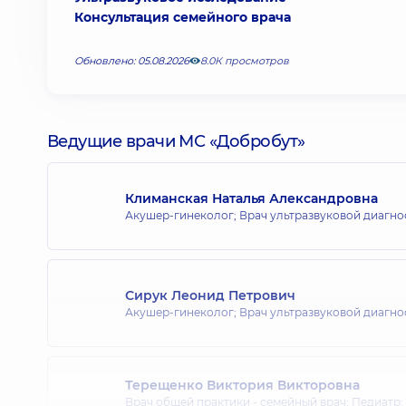
Консультация семейного врача
Обновлено: 05.08.2026
8.0К просмотров
Ведущие врачи МС «Добробут»
Климанская Наталья Александровна
Акушер-гинеколог; Врач ультразвуковой диагно
Сирук Леонид Петрович
Акушер-гинеколог; Врач ультразвуковой диагно
Терещенко Виктория Викторовна
Врач общей практики - семейный врач; Педиатр;