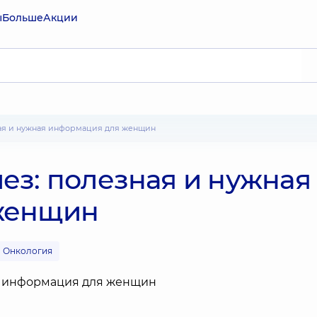
ы
Больше
Акции
ная и нужная информация для женщин
ез: полезная и нужная
женщин
Онкология