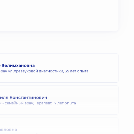
о Зелимхановна
рач ультразвуковой диагностики,
35 лет опыта
илл Константинович
 - семейный врач; Терапевт,
17 лет опыта
авловна