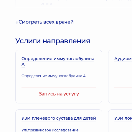
опыта
Смотреть всех врачей
Белоконский Дмитрий Владимирович
Врач общей практики - семейный врач; Педиатр;
Услиги направления
Определение иммуноглобулина
Фарион Инна Дмитриевна
Аудиом
А
Акушер-гинеколог; Врач ультразвуковой диагно
Определение иммуноглобулина А
Пономаренко Оксана Леонидовна
Запись на услугу
Гинеколог детского и подросткового возраста; 
диагностики,
30 лет опыта
УЗИ плечевого сустава для детей
УЗИ лок
Осадчая Алина Владимировна
Акушер-гинеколог; Врач ультразвуковой диагно
Ультразвуковое исследование