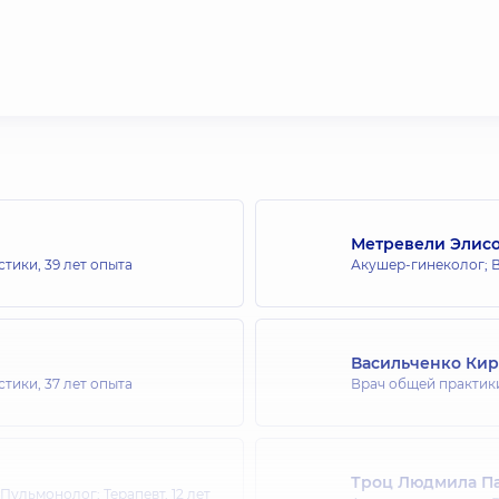
Метревели Элис
стики,
39 лет опыта
Акушер-гинеколог; В
Васильченко Кир
стики,
37 лет опыта
Врач общей практики
Троц Людмила П
 Пульмонолог; Терапевт,
12 лет