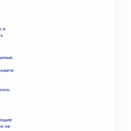
о и
ть
одимые
можете
очно.
яющие
но не