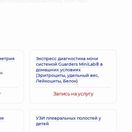
рач ультразвуковой диагностики,
39 лет опыта
Валериевич
рач ультразвуковой диагностики,
21 лет опыта
метрия
сандра Зиновьевна
Экспресс диагностика мочи
системой Guarders MiniLab® в
рач ультразвуковой диагностики,
13 лет опыта
домашних условиях
ия
(Эритроциты, удельный вес,
Лейкоциты, Белок)
й Игоревич
у
Запись на услугу
рач ультразвуковой диагностики,
17 лет опыта
ля
УЗИ плевральных полостей у
детей