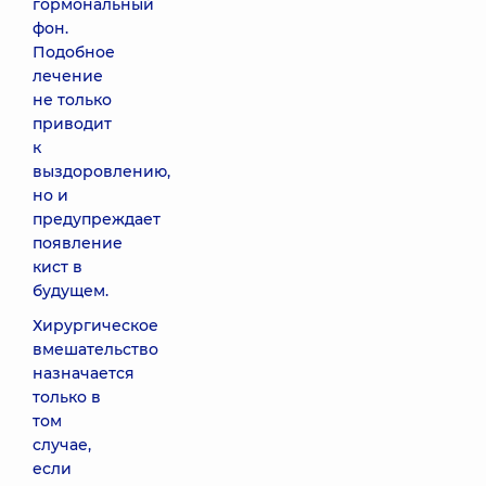
гормональный
фон.
Подобное
лечение
не только
приводит
к
выздоровлению,
но и
предупреждает
появление
кист в
будущем.
Хирургическое
вмешательство
назначается
только в
том
случае,
если