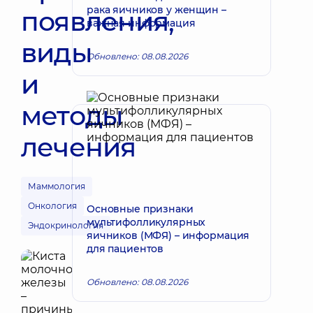
рака яичников у женщин –
появления,
важная информация
виды
Обновлено: 08.08.2026
и
методы
лечения
Маммология
Онкология
Основные признаки
мультифолликулярных
Эндокринология
яичников (МФЯ) – информация
для пациентов
Обновлено: 08.08.2026