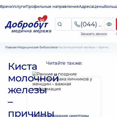
Врачи
Услуги
Профильные направления
Адреса
Цены
Больш
(044) 495-2-888
Заказать звонок
Главная
Медицинская библиотека
Киста молочной железы – причины появления, виды и методы лечения
Киста
Читайте также:
молочной
железы
–
причины
Ранние и поздние симптомы