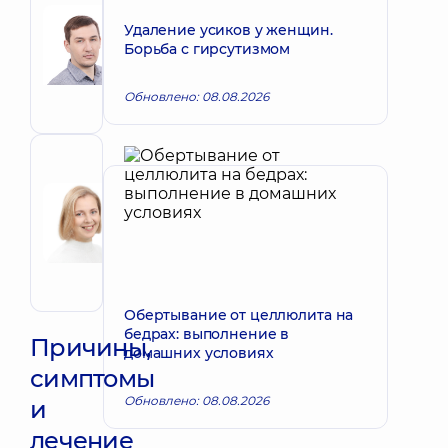
Сорокин
Удаление усиков у женщин.
Игорь
Запись к врачу
Борьба с гирсутизмом
Владимирович
Онколог;
Обновлено: 08.08.2026
Врач
маммолог
Рецензент
Щербина
Ирина
Запись к врачу
Николаевна
Акушер-
гинеколог
Обертывание от целлюлита на
бедрах: выполнение в
Причины,
домашних условиях
симптомы
Обновлено: 08.08.2026
и
лечение