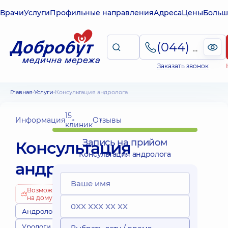
Врачи
Услуги
Профильные направления
Адреса
Цены
Больш
(044) 495-2-888
Заказать звонок
Главная
Услуги
Консультация андролога
15
Информация
Отзывы
клиник
Запись на прийом
Консультация
Консультация андролога
андролога
Возможно
на дому
Андрологи
Урологи