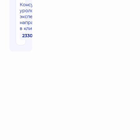
Консультация
уролога
эксперта
направления
в клинике
2330 грн