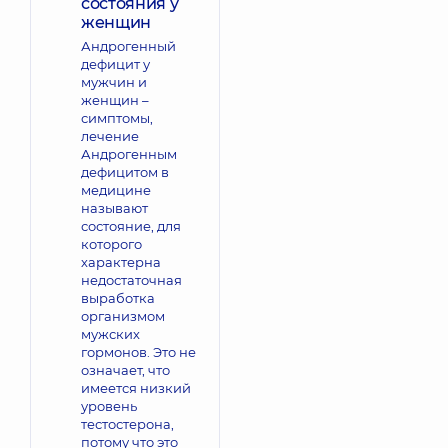
состояния у
женщин
Андрогенный
дефицит у
мужчин и
женщин –
симптомы,
лечение
Андрогенным
дефицитом в
медицине
называют
состояние, для
которого
характерна
недостаточная
выработка
организмом
мужских
гормонов. Это не
означает, что
имеется низкий
уровень
тестостерона,
потому что это