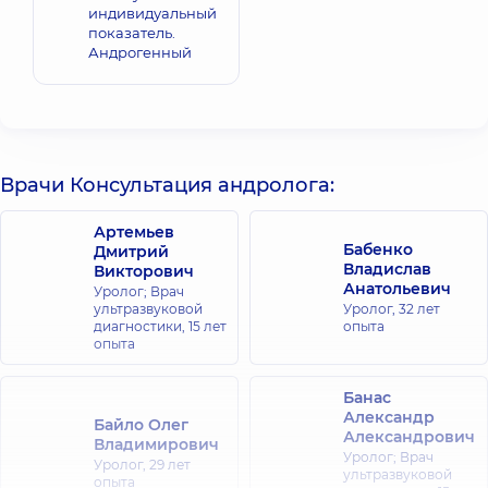
индивидуальный
показатель.
Андрогенный
Врачи Консультация андролога:
Артемьев
Бабенко
Дмитрий
Владислав
Викторович
Анатольевич
Уролог; Врач
ультразвуковой
Уролог,
32 лет
диагностики,
15 лет
опыта
опыта
Банас
Александр
Байло Олег
Александрович
Владимирович
Уролог; Врач
Уролог,
29 лет
ультразвуковой
опыта