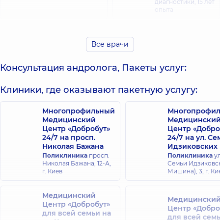
диагностики,
15 лет
опыта
Баран
Владимир
Все врачи
Бидула
Евгеньевич
Евгений
Врач
Александрович
Консультация андролога, Пакеты услуг:
ультразвуковой
Уролог,
15 лет
диагностики;
опыта
Уролог,
24 лет
Клиники, где оказывают пакетную услугу:
опыта
Многопрофильный
Многопрофи
Викарчук Марк
Медицинский
Медицински
Волков Сергей
Владимирович
Центр «Добробут»
Центр «Добро
Сергеевич
Уролог,
19 лет
24/7 на просп.
24/7 на ул. С
Уролог,
опыта
Николая Бажана
Идзиковских
Поликлиника
просп.
Поликлиника
ул
Николая Бажана, 12-А,
Семьи Идзиковск
Галат
г. Киев
Мишина), 3, г. Ки
Гирин Дмитрий
Александр
Игоревич
Михайлович
Уролог,
8 лет
Медицинский
Уролог,
19 лет
Медицински
опыта
опыта
Центр «Добробут»
Центр «Добро
для всей семьи на
для всей сем