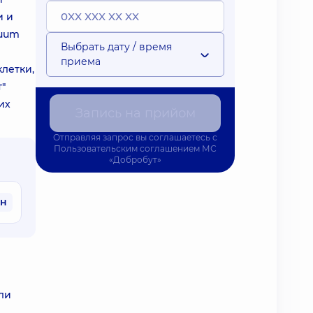
и и
cuum
Выбрать дату / время
приема
летки,
"
их
Запись на прийом
Отправляя запрос вы соглашаетесь с
Пользовательским соглашением
МС
«Добробут»
рн
ли