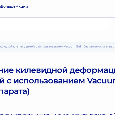
ы
Больше
Акции
удной клетки у детей с использованием Vacuum Bell (без стоимости аппара
ение килевидной деформац
ей с использованием Vacu
парата)
торое характеризуется характерным выступлением грудно