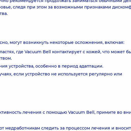
ычно рекомендуется продолжать заниматься обычными дел
ровье, следя при этом за возможными признаками диском
тва.
сно, могут возникнуть некоторые осложнения, включая:
стях, где Vacuum Bell контактирует с кожей, что может б
твом.
ия устройства, особенно в период адаптации.
чаях, если устройство не используется регулярно или
тивность лечения с помощью Vacuum Bell, примите во в
т медработникам следить за процессом лечения и вносит