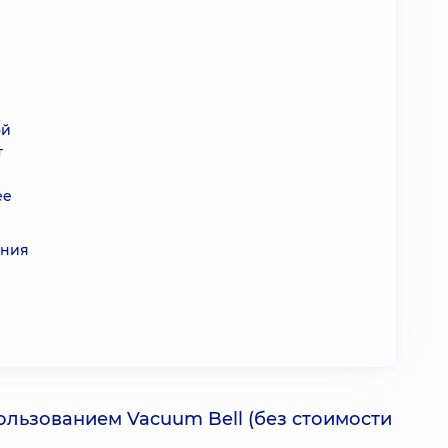
ой
т
ее
ения
ользованием Vacuum Bell (без стоимости