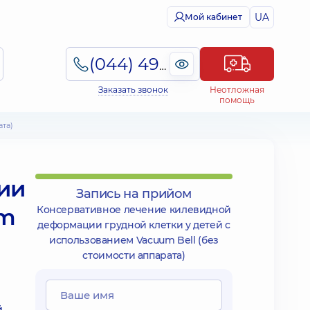
UA
Мой кабинет
(044) 495-2-888
Заказать звонок
Неотложная
помощь
та)
ии
Запись на прийом
um
Консервативное лечение килевидной
деформации грудной клетки у детей с
использованием Vacuum Bell (без
стоимости аппарата)
й