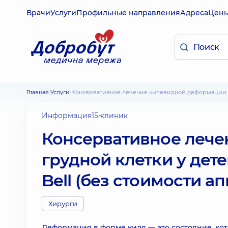
Врачи
Услуги
Профильные направления
Адреса
Цен
Главная
Услуги
Консервативное лечение килевидной деформации гр
Информация
15 клиник
Консервативное леч
грудной клетки у дет
Bell (без стоимости ап
Хирурги
Деформация в форме киля — это состояние, ко