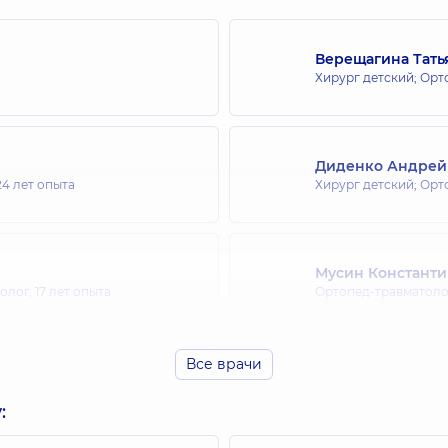
Верещагина Тать
Хирург детский; Орт
Диденко Андрей
24 лет опыта
Хирург детский; Орт
Мусин Констант
олог,
17 лет опыта
Ортопед-травматоло
Все врачи
Олейник Юрий В
Ортопед-травматолог
: