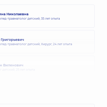
яна Николаевна
опед-травматолог детский,
35 лет опыта
 Григорьевич
опед-травматолог детский; Хирург,
24 лет опыта
ин Виленович
г детский,
25 лет опыта
асильевич
 детский; Врач ультразвуковой диагностики,
27 лет опыта