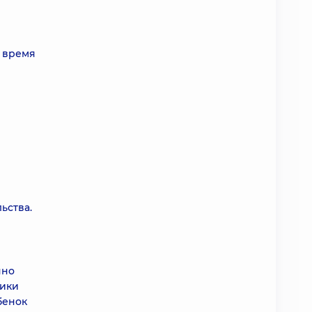
о время
ьства.
нно
дики
бенок