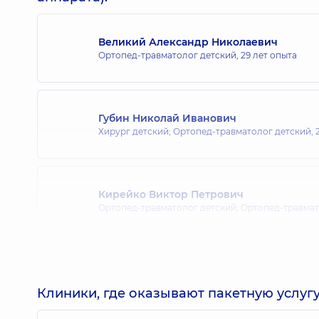
Великий Александр Николаевич
Ортопед-травматолог детский,
29 лет опыта
Губин Николай Иванович
Хирург детский; Ортопед-травматолог детский,
Кирейко Виктор Петрович
Ортопед-травматолог детский; Ортопед-травмат
Нужный Юрий Павлович
Ортопед-травматолог детский,
16 лет опыта
Клиники, где оказывают пакетную услугу