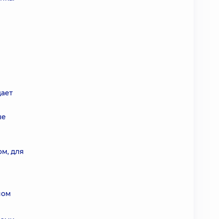
дает
ые
ом, для
ы
ном