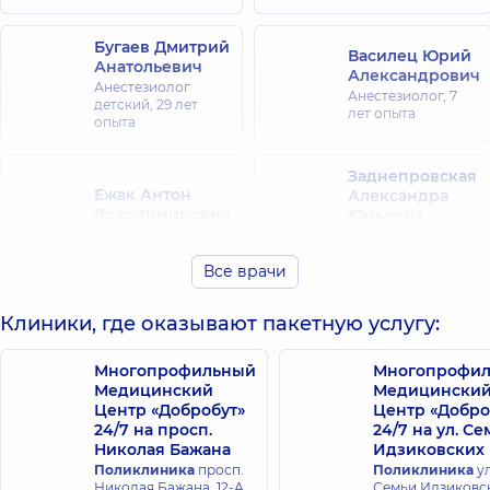
Бугаев Дмитрий
Василец Юрий
Анатольевич
Александрович
Анестезиолог
Анестезиолог,
7
детский,
29 лет
лет опыта
опыта
Заднепровская
Ежак Антон
Александра
Володимирович
Юрьевна
Анестезиолог
Анестезиолог;
детский,
21 лет
Анестезиолог
опыта
Все врачи
детский,
10 лет
опыта
Клиники, где оказывают пакетную услугу:
Земляной
Евгений
Иц Юлия
Многопрофильный
Многопрофи
Игоревич
Казимировна
Медицинский
Медицински
Анестезиолог;
Центр «Добробут»
Центр «Добро
Анестезиолог,
Алголог,
9 лет
24/7 на просп.
24/7 на ул. С
опыта
Николая Бажана
Идзиковских
Поликлиника
просп.
Поликлиника
ул
Николая Бажана, 12-А,
Семьи Идзиковск