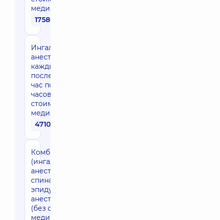
медикаментов)
17580 грн
Ингаляционная
анестезия
каждый
последующий
час после 3х
часов (без
стоимости
медикаментов)
4710 грн
Комбинированная
(ингаляционная
анестезия +
спинальная /
эпидуральная)
анестезия 1 час
(без стоимости
медикаментов)