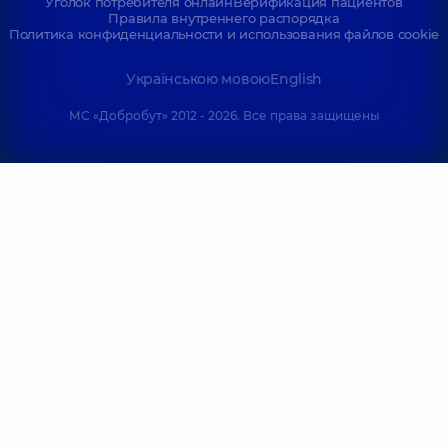
Уголок потребителя онлайн
Верификация пациентов
Анестезиолог
Анестезиолог
Правила внутреннего распорядка
детский,
14 лет
детский,
26 лет
Политика конфиденциальности и использования файлов cookie
опыта
опыта
Українською мовою
English
Волошин
Василевский
Дмитрий
Антоний
МС «Добробут» 2012 - 2026. Все права защищены
Олегович
Александрович
Анестезиолог,
5 лет
Анестезиолог,
5
опыта
лет опыта
Грамма
Гедз (Товстопят)
Анастасия
Ольга Игоревна
Николаевна
Анестезиолог;
Алголог,
5 лет
Анестезиолог,
5
опыта
лет опыта
Нагорный
Башевская
Роман
Алина
Петрович
Александровна
Анестезиолог;
Анестезиолог,
8 лет
Анестезиолог
опыта
детский,
6 лет
опыта