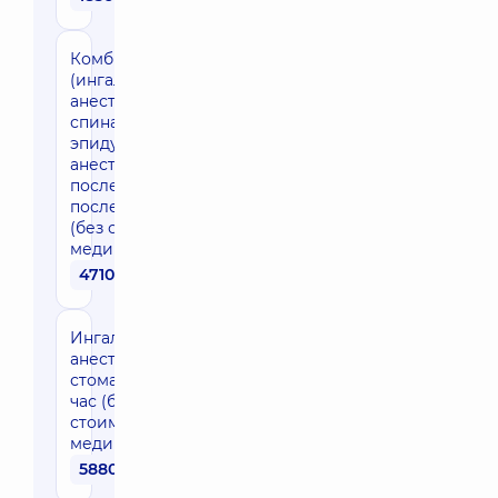
Комбинированная
(ингаляционная
анестезия +
спинальная /
эпидуральная)
анестезия каждый
последующий час
после 3х часов
(без стоимости
медикаментов)
4710 грн
Ингаляционная
анестезия в
стоматологии 1
час (без
стоимости
медикаментов)
5880 грн