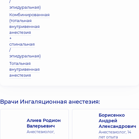
/
эпидуральная)
Комбинированная
(тотальная
внутривенная
анестезия
+
спинальная
/
эпидуральная)
Тотальная
внутривенная
анестезия
Врачи Ингаляционная анестезия:
Борисенко
Алиев Родион
Андрей
Валерьевич
Александрович
Анестезиолог,
Анестезиолог,
14
лет опыта