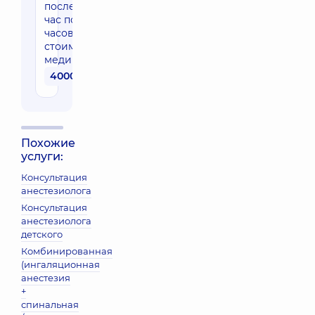
последующий
час после 3-х
часов (без
стоимости
медикаментов)
4000 грн
Похожие
услуги:
Консультация
анестезиолога
Консультация
анестезиолога
детского
Комбинированная
(ингаляционная
анестезия
+
спинальная