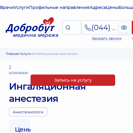
Врачи
Услуги
Профильные направления
Адреса
Цены
Больш
(044) 495-2-888
Заказать звонок
Главная
Услуги
Ингаляционная анестезия
2
клиники
Запись на услугу
Ингаляционная
анестезия
Анестезиологи
Цены