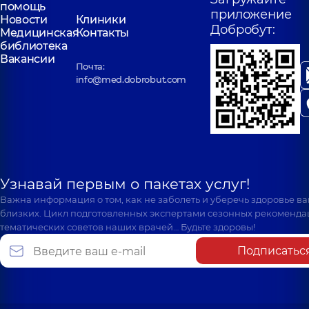
помощь
приложение
Новости
Клиники
Добробут:
Медицинская
Контакты
библиотека
Вакансии
Почта:
info@med.dobrobut.com
Узнавай первым о пакетах услуг!
Важна информация о том, как не заболеть и уберечь здоровье в
близких. Цикл подготовленных экспертами сезонных рекоменда
тематических советов наших врачей… Будьте здоровы!
Подписатьс