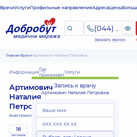
Врачи
Услуги
Профильные направления
Адреса
Цены
Больш
(044) 495-2-888
Заказать звонок
Главная
Врачи
Артимович Наталия Петровна
Где
Информация
Услуги
принимает
Запись к врачу
Артимович
Артимович Наталия Петровна
Наталия
Петровна
Анестезиолог;
18
лет опыта