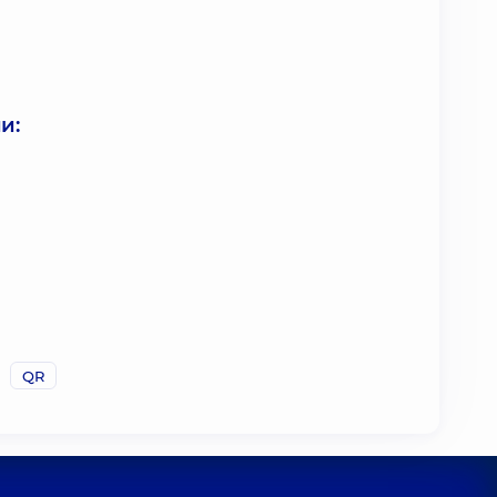
и:
QR