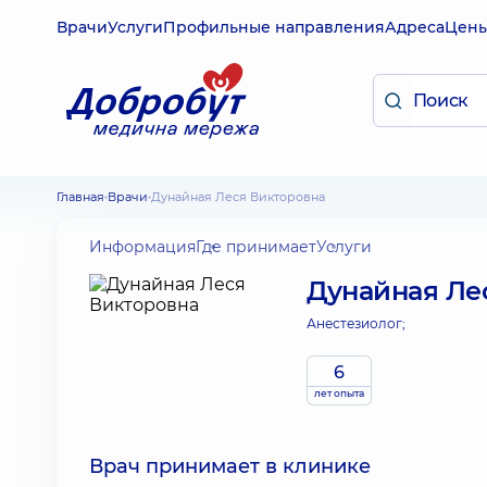
Врачи
Услуги
Профильные направления
Адреса
Цен
Главная
Врачи
Дунайная Леся Викторовна
Информация
Где принимает
Услуги
Дунайная Ле
Анестезиолог;
6
лет опыта
Врач принимает в клинике