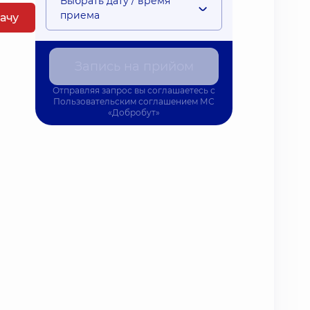
Выбрать дату / время
приема
рачу
Запись на прийом
Отправляя запрос вы соглашаетесь с
Пользовательским соглашением
МС
«Добробут»