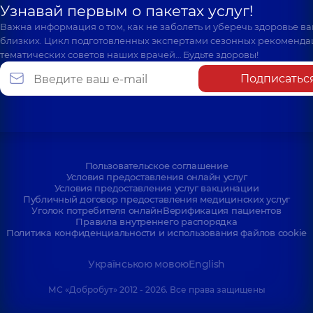
Узнавай первым о пакетах услуг!
Важна информация о том, как не заболеть и уберечь здоровье в
близких. Цикл подготовленных экспертами сезонных рекоменда
тематических советов наших врачей… Будьте здоровы!
Подписатьс
Пользовательское соглашение
Условия предоставления онлайн услуг
Условия предоставления услуг вакцинации
Публичный договор предоставления медицинских услуг
Уголок потребителя онлайн
Верификация пациентов
Правила внутреннего распорядка
Политика конфиденциальности и использования файлов cookie
Українською мовою
English
МС «Добробут» 2012 - 2026. Все права защищены