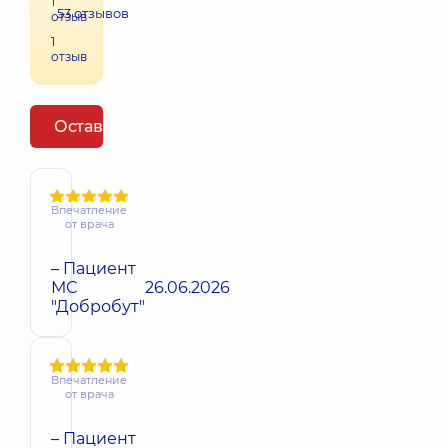
1
53
отзывов
отзыв
1
отзыв
Оставить отзыв
Впечатление
от врача
– Пациент
МС
26.06.2026
"Добробут"
Впечатление
от врача
– Пациент