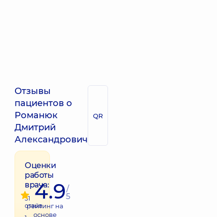
Отзывы
пациентов о
Романюк
QR
Дмитрий
Александрович
Оценки
работы
4.9
врача:
/
5
51
отзыв
рейтинг на
основе