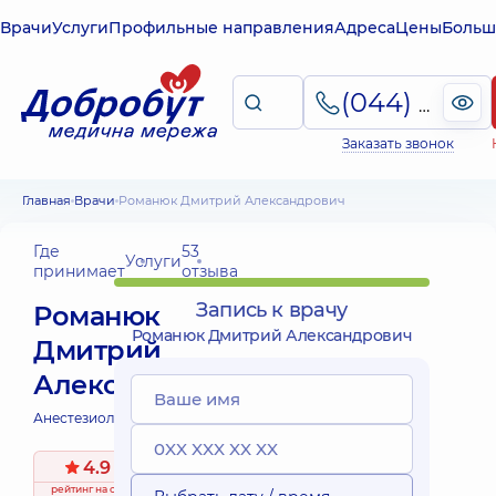
Врачи
Услуги
Профильные направления
Адреса
Цены
Больш
(044) 495-2-888
Заказать звонок
Главная
Врачи
Романюк Дмитрий Александрович
Где
53
Услуги
принимает
отзыва
Запись к врачу
Романюк
Романюк Дмитрий Александрович
Дмитрий
Александрович
Анестезиолог;
4.9
/ 5
рейтинг
на основе