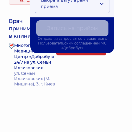
Выбрать дату / время
53 отзыва
приема
Врач
Запись на прийом
принимает
Ближайшее время приема: Завтра о 14:30
в клинике
Отправляя запрос вы соглашаетесь с
Пользовательским соглашением
МС
Многопрофильный
«Добробут»
Запись к врачу
Медицинский
Центр «Добробут»
24/7 на ул. Семьи
Идзиковских
ул. Семьи
Идзиковских (М.
Мишина), 3, г. Киев