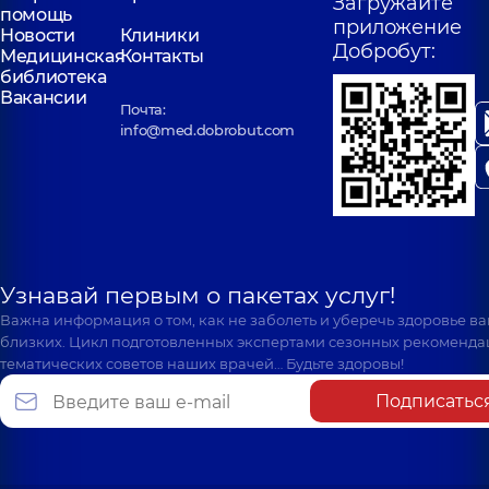
Загружайте
помощь
приложение
Новости
Клиники
Добробут:
Медицинская
Контакты
библиотека
Вакансии
Почта:
info@med.dobrobut.com
Узнавай первым о пакетах услуг!
Важна информация о том, как не заболеть и уберечь здоровье в
близких. Цикл подготовленных экспертами сезонных рекоменда
тематических советов наших врачей… Будьте здоровы!
Подписатьс