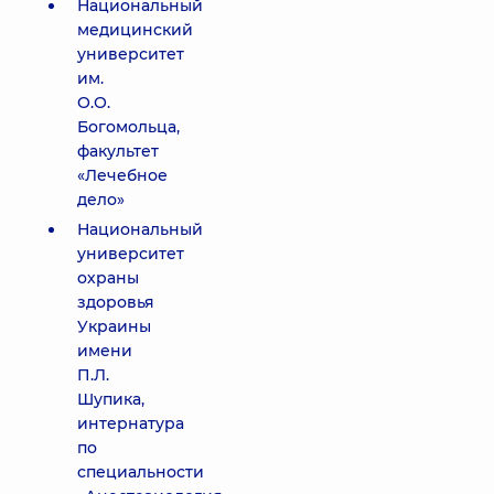
Национальный
медицинский
университет
им.
О.О.
Богомольца,
факультет
«Лечебное
дело»
Национальный
университет
охраны
здоровья
Украины
имени
П.Л.
Шупика,
интернатура
по
специальности