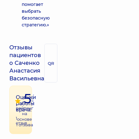
помогает
выбрать
безопасную
стратегию.»
Отзывы
пациентов
о Саченко
QR
Анастасия
Васильевна
5
/
Оценки
5
работы
рейтинг
врача:
на
1
основе
отзыв
1
отзыва