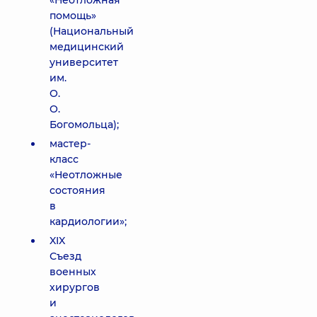
«Неотложная
помощь»
(Национальный
медицинский
университет
им.
О.
О.
Богомольца);
мастер-
класс
«Неотложные
состояния
в
кардиологии»;
XIX
Съезд
военных
хирургов
и