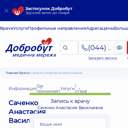
Застосунок Добробут
Зручний запис до лікаря
Врачи
Услуги
Профильные направления
Адреса
Цены
Больш
(044) 495-2-888
Заказать звонок
Главная
Врачи
Саченко Анастасия Васильевна
Где
1
Информация
Услуги
принимает
отзыв
Запись к врачу
Саченко
Саченко Анастасия Васильевна
Анастасия
Васильевна