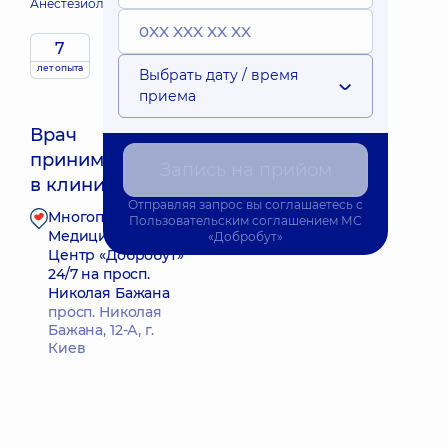
Анестезиолог;
7
лет опыта
Выбрать дату / время
приема
Врач
принимает
Ближайшее время приема: 12.08.2026 10:45
Запись на прийом
в клинике
Отправляя запрос вы соглашаетесь с
Многопрофильный
Пользовательским соглашением
МС
Запись к врачу
Медицинский
«Добробут»
Центр «Добробут»
24/7 на просп.
Николая Бажана
просп. Николая
Бажана, 12-А, г.
Киев