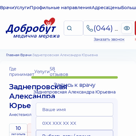
Врачи
Услуги
Профильные направления
Адреса
Цены
Больш
(044) 495-2-888
Заказать звонок
Главная
Врачи
Заднепровская Александра Юрьевна
Где
58
Услуги
принимает
отзывов
Запись к врачу
Заднепровская
Заднепровская Александра Юрьевна
Александра
Юрьевна
Анестезиолог;
Анестезиолог детский;
10
5
/ 5
лет опыта
рейтинг
на основе
принимает