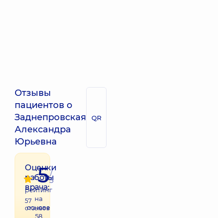
Отзывы
пациентов о
Заднепровская
QR
Александра
Юрьевна
5
Оценки
/
работы
5
врача:
рейтинг
на
57
основе
отзывов
58