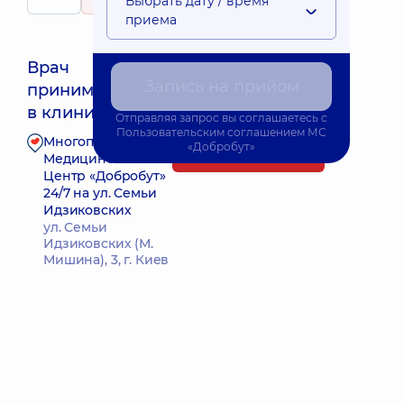
Выбрать дату / время
58 отзывов
детей
приема
Врач
Запись на прийом
принимает
Ближайшее время приема: 13.08.2026 8:30
в клинике
Отправляя запрос вы соглашаетесь с
Пользовательским соглашением
МС
Многопрофильный
«Добробут»
Запись к врачу
Медицинский
Центр «Добробут»
24/7 на ул. Семьи
Идзиковских
ул. Семьи
Идзиковских (М.
Мишина), 3, г. Киев