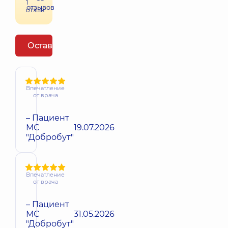
1
отзывов
отзыв
Оставить отзыв
Впечатление
от врача
– Пациент
МС
19.07.2026
"Добробут"
Впечатление
от врача
– Пациент
МС
31.05.2026
"Добробут"