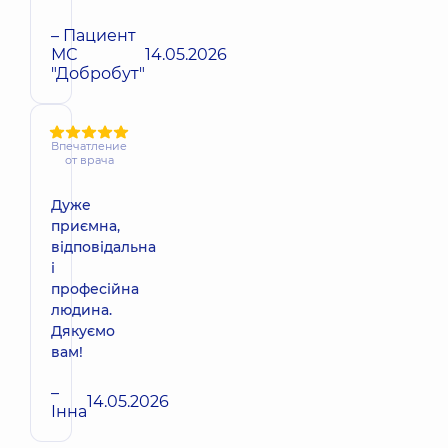
– Пациент
МС
14.05.2026
"Добробут"
Впечатление
от врача
Дуже
приємна,
відповідальна
і
професійна
людина.
Дякуємо
вам!
–
14.05.2026
Інна