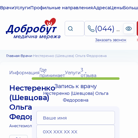
Врачи
Услуги
Профильные направления
Адреса
Цены
Больш
(044) 495-2-888
Заказать звонок
Главная
Врачи
Нестеренко (Шевцова) Ольга Федоровна
Где
3
Информация
Услуги
принимает
отзыва
Запись к врачу
Нестеренко
Нестеренко (Шевцова) Ольга
(Шевцова)
Федоровна
Ольга
Федоровна
Анестезиолог детский;