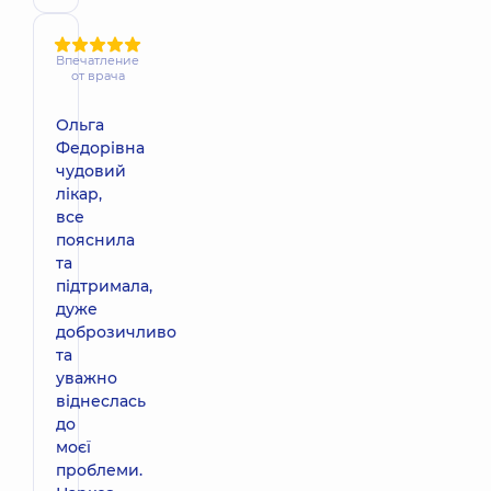
Впечатление
от врача
Ольга
Федорівна
чудовий
лікар,
все
пояснила
та
підтримала,
дуже
доброзичливо
та
уважно
віднеслась
до
моєї
проблеми.