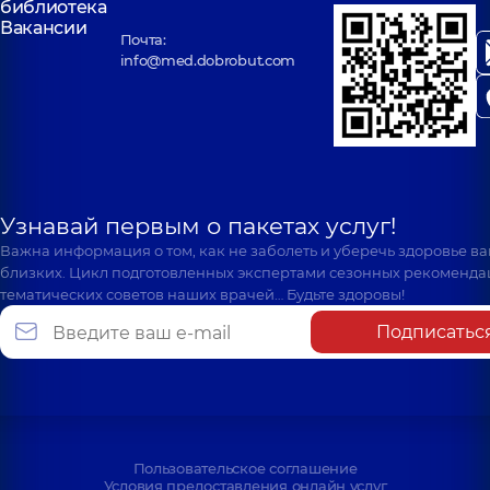
библиотека
Вакансии
Почта:
info@med.dobrobut.com
Узнавай первым о пакетах услуг!
Важна информация о том, как не заболеть и уберечь здоровье в
близких. Цикл подготовленных экспертами сезонных рекоменда
тематических советов наших врачей… Будьте здоровы!
Подписатьс
Пользовательское соглашение
Условия предоставления онлайн услуг