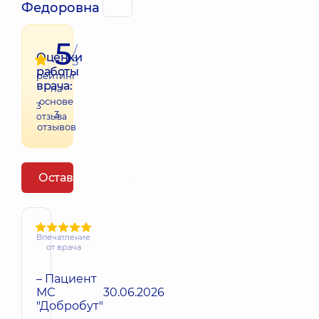
Федоровна
5
/
Оценки
5
работы
рейтинг
врача:
на
основе
3
3
отзыва
отзывов
Оставить отзыв
Впечатление
от врача
– Пациент
МС
30.06.2026
"Добробут"