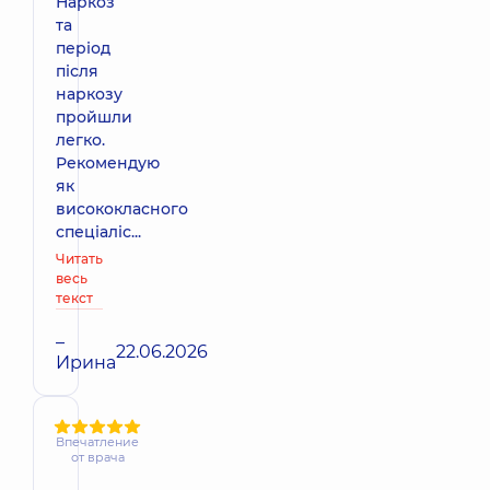
Наркоз
та
період
після
наркозу
пройшли
легко.
Рекомендую
як
висококласного
спеціаліс...
Читать
весь
текст
–
22.06.2026
Ирина
Впечатление
от врача