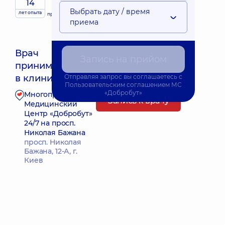
14
Выбрать дату / время
лет опыта
принимает
детей
приема
Врач
Запись на прийом
принимает
Ближайшее время приема: 14.08.2026 11:30
в клинике
Отправляя запрос вы соглашаетесь с
Пользовательским соглашением
МС
«Добробут»
Многопрофильный
Запись к врачу
Медицинский
Центр «Добробут»
24/7 на просп.
Николая Бажана
просп. Николая
Бажана, 12-А, г.
Киев