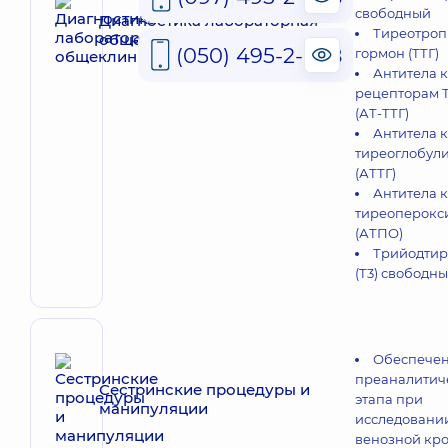
свободный
Диагностика лабораторная
Тиреотро
общеклиническая
(050) 495-2-888
гормон (ТТГ)
Антитела к
рецепторам 
(АТ-ТТГ)
Антитела к
тиреоглобул
(АТТГ)
Антитела к
тиреоперокс
(АТПО)
Трийодти
(Т3) свободн
Обеспече
преаналитич
Сестринские процедуры и
этапа при
манипуляции
исследовани
венозной кр