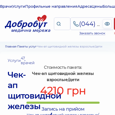
Врачи
Услуги
Профильные направления
Адреса
Цены
Больш
(044) 495-2-888
Заказать звонок
Главная
Пакеты услуг
Чек-ап щитовидной железы взрослые/дети
47
Услуги
врачей
Стоимость пакета:
Чек-
Чек-ап щитовидной железы
взрослые/дети
ап
4210 грн
щитовидной
железы
Запись на прийом