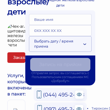
взрослые/
Чек-ап щитовидной железы взрослые/
дети
дети
Выбрать дату / время
приема
Заказать пакет
Запись на прийом
Отправляя запрос вы соглашаетесь с
Услуги,
Пользовательским соглашением
МС
которые
«Добробут»
включены
в пакет:
(044) 495-2-888
(097) 495-2-888
Тироксин (