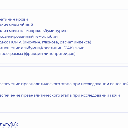
еатинин крови
ализ мочи общий
ализ мочи на микроальбуминурию
икозилированный гемоглобин
екс НОМА (инсулин, глюкоза, расчет индекса)
отношение альбумин/креатинин (САК) мочи
пидограмма (фракции липопротеидов)
еспечение преаналитического этапа при исследовании венозно
и
еспечение преаналитического этапа при исследовании мочи
угу(и):