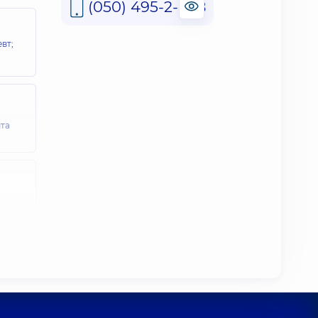
(050) 495-2-888
вт;
ыта