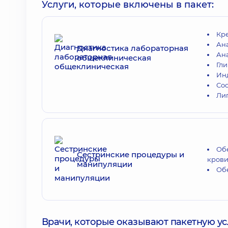
Услуги, которые включены в пакет:
Кр
Ан
Диагностика лабораторная
Ан
общеклиническая
Гл
Инд
Со
Ли
Об
Сестринские процедуры и
кров
манипуляции
Об
Врачи, которые оказывают пакетную усл