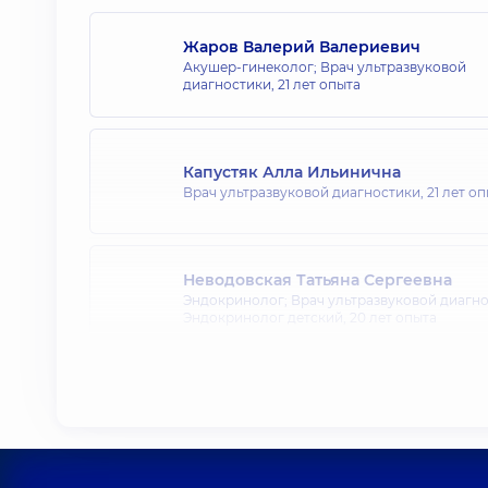
Жаров Валерий Валериевич
Акушер-гинеколог; Врач ультразвуковой
диагностики,
21 лет опыта
Капустяк Алла Ильинична
Врач ультразвуковой диагностики,
21 лет о
Неводовская Татьяна Сергеевна
Эндокринолог; Врач ультразвуковой диагно
Эндокринолог детский,
20 лет опыта
Огурцова Алла Петровна
Эндокринолог,
35 лет опыта