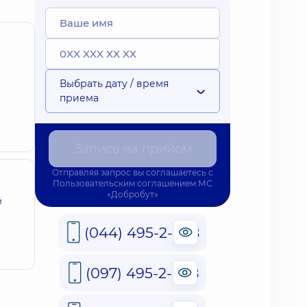
Выбрать дату / время
приема
Запись на прийом
Отправляя запрос вы соглашаетесь с
Пользовательским соглашением
МС
«Добробут»
й
(044) 495-2-888
(097) 495-2-888