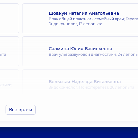
Шовкун Наталия Анатольевна
Врач общей практики - семейный врач; Терапе
Эндокринолог,
12 лет опыта
Салмина Юлия Васильевна
пыта
Врач ультразвуковой диагностики,
24 лет оп
Бельская Надежда Витальевна
стики;
Эндокринолог; Психотерапевт,
26 лет опыта
Все врачи
Хмелева Светлана Анатольевна
Эндокринолог,
27 лет опыта