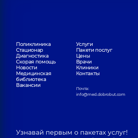
Болгарская Светлана Викторовна
Эндокринолог,
31 лет опыта
Пилипенко Виктория Владимировн
Поликлиника
Услуги
Эндокринолог; Врач ультразвуковой диагно
Стационар
Пакети послуг
18 лет опыта
Диагностика
Цены
Скорая помощь
Врачи
Новости
Клиники
Иванова Инна Викторовна
Медицинская
Контакты
Акушер-гинеколог; Врач ультразвуковой
библиотека
диагностики,
11 лет опыта
Вакансии
Почта:
info@med.dobrobut.com
Токарь Екатерина Юрьевна
Ревматолог; Эндокринолог,
7 лет опыта
Узнавай первым о пакетах услуг!