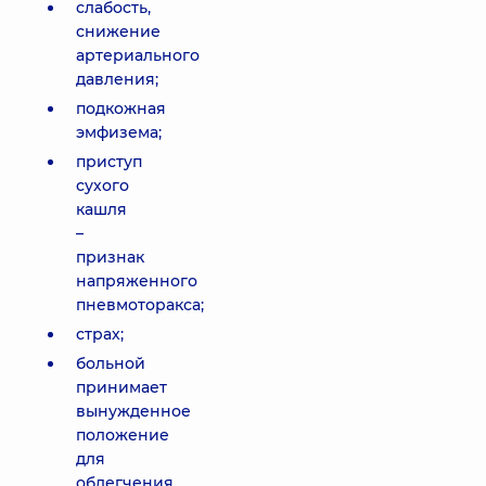
слабость,
снижение
артериального
давления;
подкожная
эмфизема;
приступ
сухого
кашля
–
признак
напряженного
пневмоторакса;
страх;
больной
принимает
вынужденное
положение
для
облегчения