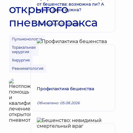
от бешенства: возможна ли? А
открытого
может, даже нужна?
пневмоторакса
Обновлено: 05.08.2026
Пульмонология
Торакальная
хирургия
Хирургия
Реаниматология
Профилактика бешенства
Обновлено: 05.08.2026