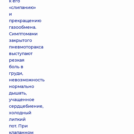
к его
«слипанию»
и
прекращению
газообмена.
Симптомами
закрытого
пневмоторакса
выступают
резкая
боль в
груди,
невозможность
нормально
дышать,
учащенное
сердцебиение,
холодный
липкий
пот. При
клапанном