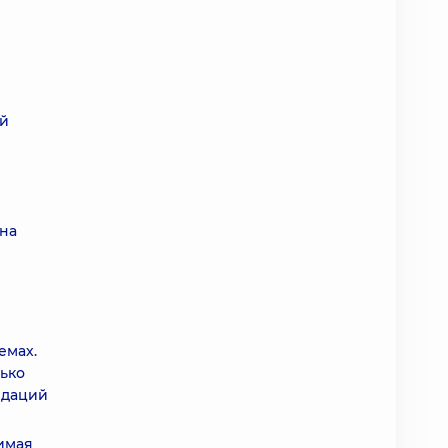
ой
 на
емах.
лько
ндаций
нимая