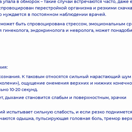
упала в обморок – такие случаи встречаются часто, даже 
 спровоцирован перестройкой организма и резкими скачк
о нуждается в постоянном наблюдении врачей.
 может быть спровоцирована стрессом, эмоциональным ср
я гинеколога, эндокринолога и невролога, может понадоби
ния:
ознания. К таковым относятся сильный нарастающий шум 
я колени»), ощущение онемения верхних и нижних конечно
но 10-20 секунд.
ет, дыхание становится слабым и поверхностным, зрачки
й испытывает сильную слабость, и если резко поднимется
ечаются одышка, пульсирующая головная боль, тремор вер