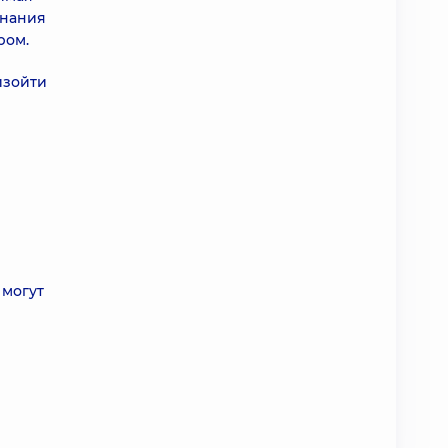
знания
ром.
изойти
 могут