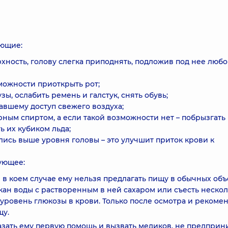
ующие:
ность, голову слегка приподнять, подложив под нее люб
зможности приоткрыть рот;
ы, ослабить ремень и галстук, снять обувь;
авшему доступ свежего воздуха;
рным спиртом, а если такой возможности нет – побрызгать
ь их кубиком льда;
лись выше уровня головы – это улучшит приток крови к
ующее:
 в коем случае ему нельзя предлагать пищу в обычных объ
ан воды с растворенным в ней сахаром или съесть неско
 уровень глюкозы в крови. Только после осмотра и рекоме
щу.
казать ему первую помощь и вызвать медиков, не предпри