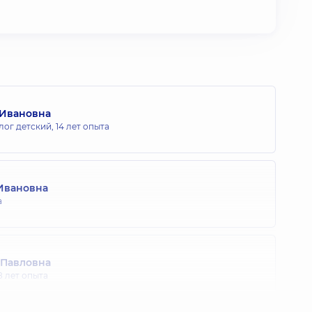
 Ивановна
лог детский,
14 лет опыта
Ивановна
а
 Павловна
8 лет опыта