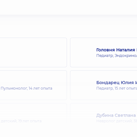
Головня Наталия
Педиатр; Эндокрино
Бондарец Юлия 
; Пульмонолог,
14 лет опыта
Педиатр,
15 лет опыт
Дубина Светлана
 детский,
19 лет опыта
Невролог детский,
3