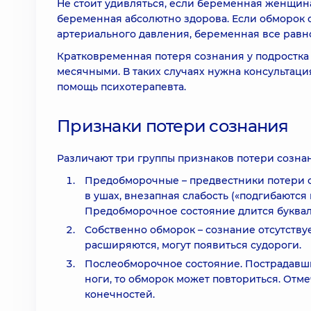
Не стоит удивляться, если беременная женщина 
беременная абсолютно здорова. Если обморок
артериального давления, беременная все равн
Кратковременная потеря сознания у подростка
месячными. В таких случаях нужна консультаци
помощь психотерапевта.
Признаки потери сознания
Различают три группы признаков потери созна
Предобморочные – предвестники потери с
в ушах, внезапная слабость («подгибаютс
Предобморочное состояние длится букваль
Собственно обморок – сознание отсутству
расширяются, могут появиться судороги.
Послеобморочное состояние. Пострадавши
ноги, то обморок может повториться. Отм
конечностей.