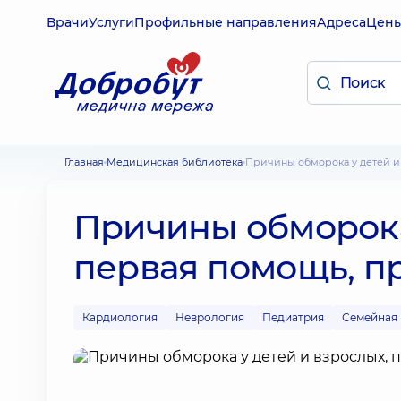
Врачи
Услуги
Профильные направления
Адреса
Цен
Главная
Медицинская библиотека
Причины обморока у детей 
Причины обморока 
первая помощь, п
Кардиология
Неврология
Педиатрия
Семейная 