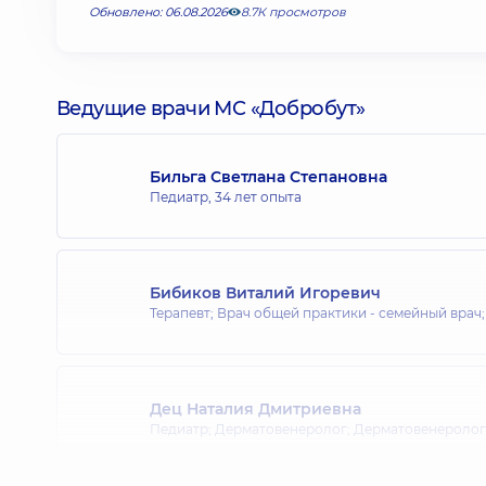
Обновлено: 06.08.2026
8.7К просмотров
Ведущие врачи МС «Добробут»
Бильга Светлана Степановна
Педиатр,
34 лет опыта
Бибиков Виталий Игоревич
Терапевт; Врач общей практики - семейный врач
Дец Наталия Дмитриевна
Педиатр; Дерматовенеролог; Дерматовенеролог