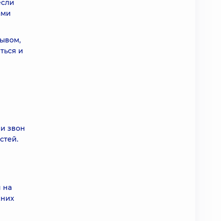
если
ами
ывом,
ться и
и звон
стей.
 на
хних