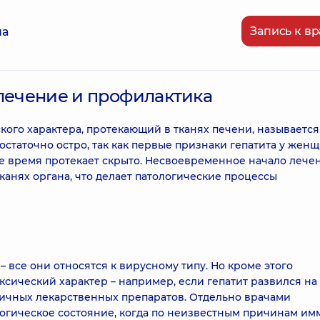
Запись к вр
на
 лечение и профилактика
ого характера, протекающий в тканях печени, называется
остаточно остро, так как первые признаки гепатита у жен
ое время протекает скрыто. Несвоевременное начало лече
анях органа, что делает патологические процессы
Е – все они относятся к вирусному типу. Но кроме этого
сический характер – например, если гепатит развился на
ичных лекарственных препаратов. Отдельно врачами
логическое состояние, когда по неизвестным причинам им