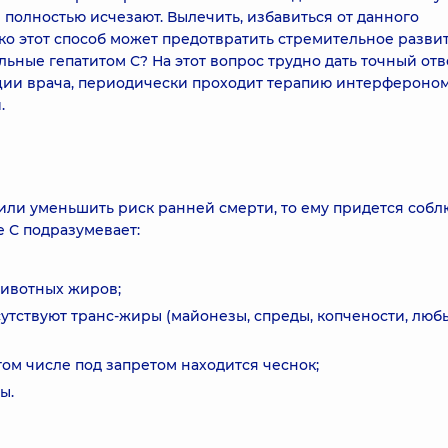
 полностью исчезают. Вылечить, избавиться от данного
ко этот способ может предотвратить стремительное разви
льные гепатитом С? На этот вопрос трудно дать точный отв
ции врача, периодически проходит терапию интерфероном,
.
или уменьшить риск ранней смерти, то ему придется собл
е С подразумевает:
животных жиров;
исутствуют транс-жиры (майонезы, спреды, копчености, люб
том числе под запретом находится чеснок;
ы.