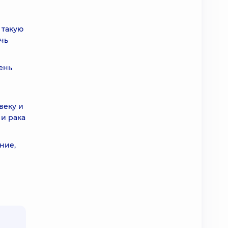
 такую
чь
ень
веку и
 и рака
ние,