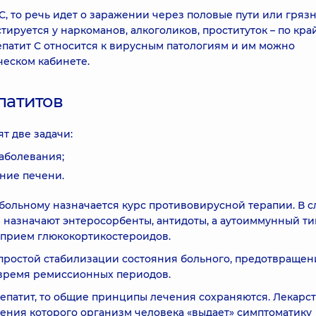
С, то речь идет о заражении через половые пути или гряз
тируется у наркоманов, алкоголиков, проституток – по кр
епатит С относится к вирусным патологиям и им можно
ческом кабинете.
патитов
т две задачи:
аболевания;
ние печени.
 больному назначается курс противовирусной терапии. В с
 назначают энтеросорбенты, антидоты, а аутоиммунный ти
 прием глюкокортикостероидов.
 простой стабилизации состояния больного, предотвраще
 время ремиссионных периодов.
гепатит, то общие принципы лечения сохраняются. Лекарс
едения которого организм человека «выдает» симптоматику