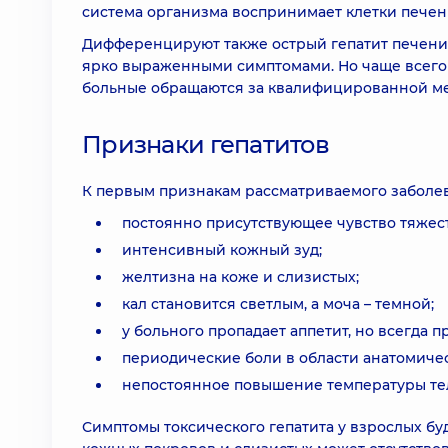
система организма воспринимает клетки печени
Дифференцируют также острый гепатит печени 
ярко выраженными симптомами. Но чаще всего 
больные обращаются за квалифицированной м
Признаки гепатитов
К первым признакам рассматриваемого заболев
постоянно присутствующее чувство тяжес
интенсивный кожный зуд;
желтизна на коже и слизистых;
кал становится светлым, а моча – темной;
у больного пропадает аппетит, но всегда п
периодические боли в области анатомиче
непостоянное повышение температуры те
Симптомы токсического гепатита у взрослых бу