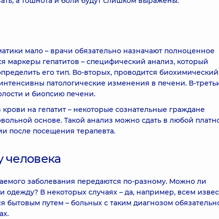
ать, а тошнота и боли будут слишком выражены.
матики мало – врачи обязательно назначают полноценное
ся маркеры гепатитов – специфический анализ, который
 определить его тип. Во-вторых, проводится биохимический
 интенсивны патологические изменения в печени. В-третьи
лости и биопсию печени.
з крови на гепатит – некоторые сознательные граждане
вольной основе. Такой анализ можно сдать в любой платн
и после посещения терапевта.
у человека
ваемого заболевания передаются по-разному. Можно ли
и одежду? В некоторых случаях – да, например, всем изве
тся бытовым путем – больных с таким диагнозом обязательн
ах.