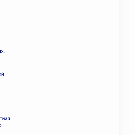
х,
ой
стная
о