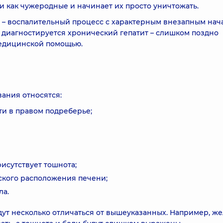
 как чужеродные и начинает их просто уничтожать.
– воспалительный процесс с характерным внезапным нач
диагностируется хронический гепатит – слишком поздно
едицинской помощью.
ания относятся:
ти в правом подреберье;
рисутствует тошнота;
ского расположения печени;
ла.
дут несколько отличаться от вышеуказанных. Например, ж