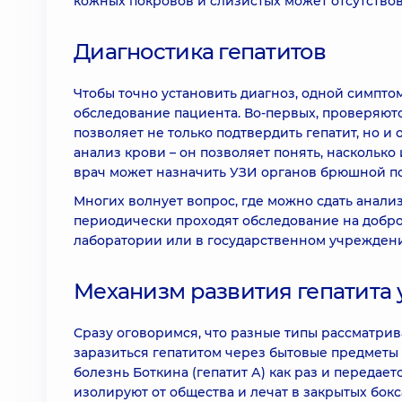
кожных покровов и слизистых может отсутствов
Диагностика гепатитов
Чтобы точно установить диагноз, одной симпто
обследование пациента. Во-первых, проверяют
позволяет не только подтвердить гепатит, но и
анализ крови – он позволяет понять, насколько
врач может назначить УЗИ органов брюшной по
Многих волнует вопрос, где можно сдать анали
периодически проходят обследование на добро
лаборатории или в государственном учреждени
Механизм развития гепатита 
Сразу оговоримся, что разные типы рассматри
заразиться гепатитом через бытовые предметы 
болезнь Боткина (гепатит А) как раз и передае
изолируют от общества и лечат в закрытых бокс