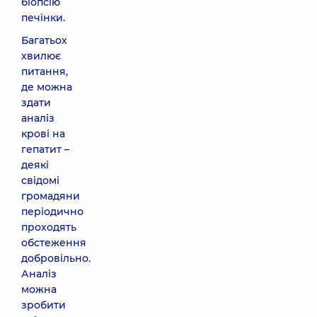
біопсію
печінки.
Багатьох
хвилює
питання,
де можна
здати
аналіз
крові на
гепатит –
деякі
свідомі
громадяни
періодично
проходять
обстеження
добровільно.
Аналіз
можна
зробити