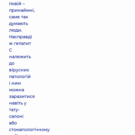
повій –
принаймні,
саме так
думають
люди.
Насправді
ж гепатит
C
належить
до
вірусних
патологій
і ним
можна
заразитися
навіть у
тату-
салоні
або
стоматологічному