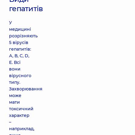
гепатитів
У
медицині
розрізняють
5 вірусів
гепатитів:
А, В, С, D,
Е. Всі
вони
вірусного
типу.
Захворювання
може
мати
токсичний
характер
–
наприклад,