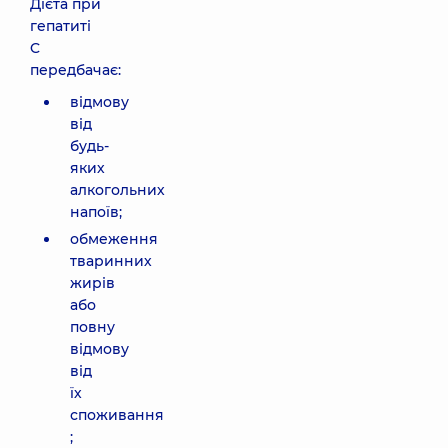
Дієта при
гепатиті
C
передбачає:
відмову
від
будь-
яких
алкогольних
напоїв;
обмеження
тваринних
жирів
або
повну
відмову
від
їх
споживання
;