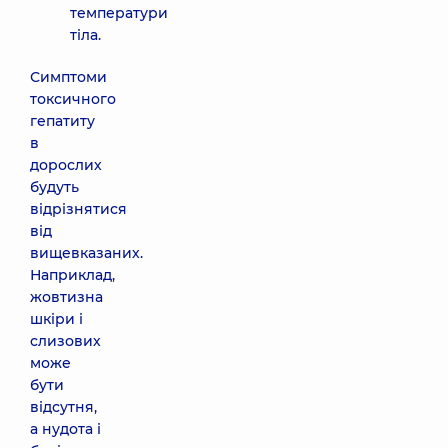
температури
тіла.
Симптоми
токсичного
гепатиту
в
дорослих
будуть
відрізнятися
від
вищевказаних.
Наприклад,
жовтизна
шкіри і
слизових
може
бути
відсутня,
а нудота і