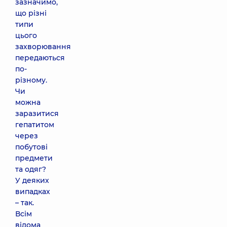
зазначимо,
що різні
типи
цього
захворювання
передаються
по-
різному.
Чи
можна
заразитися
гепатитом
через
побутові
предмети
та одяг?
У деяких
випадках
– так.
Всім
відома