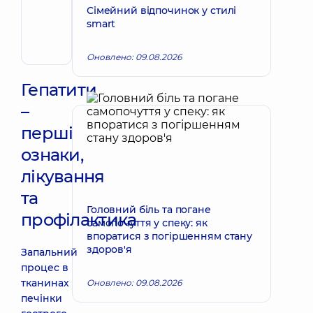
Запис до лікаря
Сімейний відпочинок у стилі
Володимирівна
smart
Терапевт;
Кардіолог;
Ревматолог
Оновлено: 09.08.2026
Гепатити
–
перші
ознаки,
лікування
та
Головний біль та погане
профілактика
самопочуття у спеку: як
впоратися з погіршенням стану
здоров'я
Запальний
процес в
тканинах
Оновлено: 09.08.2026
печінки