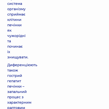
система
організму
сприймає
клітини
печінки
як
чужорідні
та
починає
їх
знищувати.
Диференціюють
також
гострий
гепатит
печінки –
запальний
процес з
характерним
раптовим