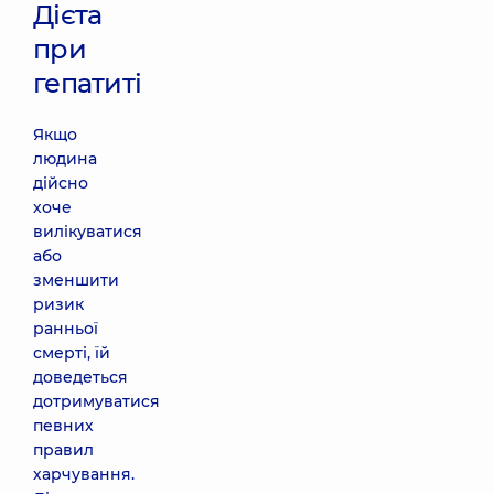
Дієта
при
гепатиті
Якщо
людина
дійсно
хоче
вилікуватися
або
зменшити
ризик
ранньої
смерті, їй
доведеться
дотримуватися
певних
правил
харчування.