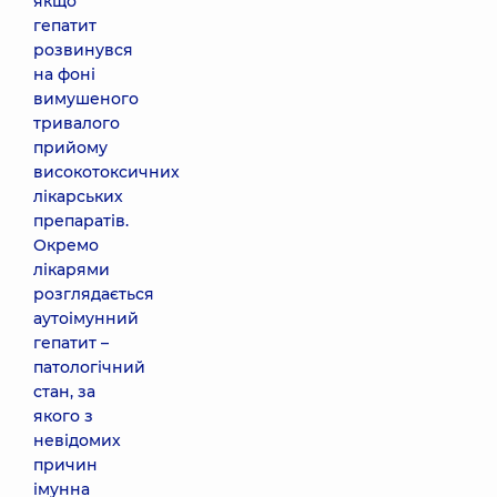
якщо
гепатит
розвинувся
на фоні
вимушеного
тривалого
прийому
високотоксичних
лікарських
препаратів.
Окремо
лікарями
розглядається
аутоімунний
гепатит –
патологічний
стан, за
якого з
невідомих
причин
імунна