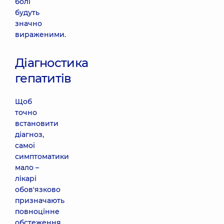
болі
будуть
значно
вираженими.
Діагностика
гепатитів
Щоб
точно
встановити
діагноз,
самої
симптоматики
мало –
лікарі
обов'язково
призначають
повноцінне
обстеження