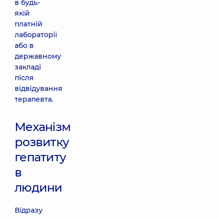
в будь-
якій
платній
лабораторії
або в
державному
закладі
після
відвідування
терапевта.
Механізм
розвитку
гепатиту
в
людини
Відразу