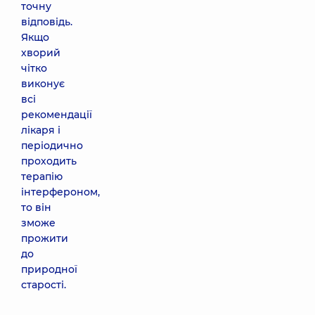
точну
відповідь.
Якщо
хворий
чітко
виконує
всі
рекомендації
лікаря і
періодично
проходить
терапію
інтерфероном,
то він
зможе
прожити
до
природної
старості.