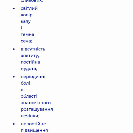
слизових;
світлий
колір
калу
і
темна
сеча;
відсутність
апетиту,
постійна
нудота;
періодичні
болі
в
області
анатомічного
розташування
печінки;
непостійне
підвищення