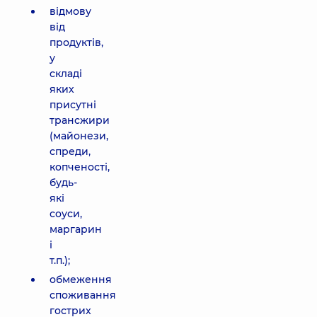
відмову
від
продуктів,
у
складі
яких
присутні
трансжири
(майонези,
спреди,
копченості,
будь-
які
соуси,
маргарин
і
т.п.);
обмеження
споживання
гострих