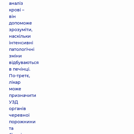
аналіз
крові –
він
допоможе
зрозуміти,
наскільки
інтенсивні
патологічні
зміни
відбуваються
в печінці.
По-третє,
лікар
може
призначити
УЗД
органів
черевної
порожнини
та