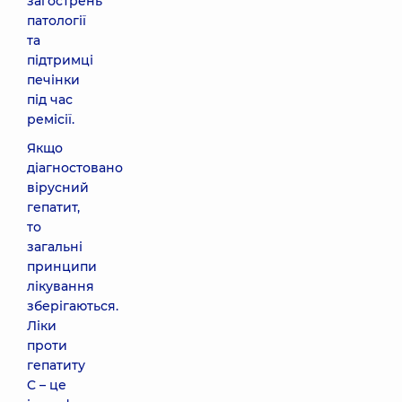
загострень
патології
та
підтримці
печінки
під час
ремісії.
Якщо
діагностовано
вірусний
гепатит,
то
загальні
принципи
лікування
зберігаються.
Ліки
проти
гепатиту
C – це