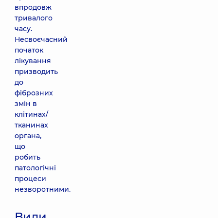
впродовж
тривалого
часу.
Несвоєчасний
початок
лікування
призводить
до
фіброзних
змін в
клітинах/
тканинах
органа,
що
робить
патологічні
процеси
незворотними.
Види