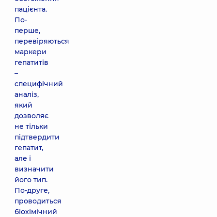
пацієнта.
По-
перше,
перевіряються
маркери
гепатитів
–
специфічний
аналіз,
який
дозволяє
не тільки
підтвердити
гепатит,
але і
визначити
його тип.
По-друге,
проводиться
біохімічний