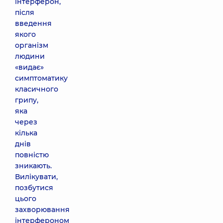
інтерферон,
після
введення
якого
організм
людини
«видає»
симптоматику
класичного
грипу,
яка
через
кілька
днів
повністю
зникають.
Вилікувати,
позбутися
цього
захворювання
інтерфероном