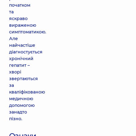
початком
та
яскраво
вираженою
симптоматикою.
Але
найчастіше
діагностується
хронічний
гепатит –
хворі
звертаються
за
кваліфікованою
медичною
допомогою
занадто
пізно.
Ознаки