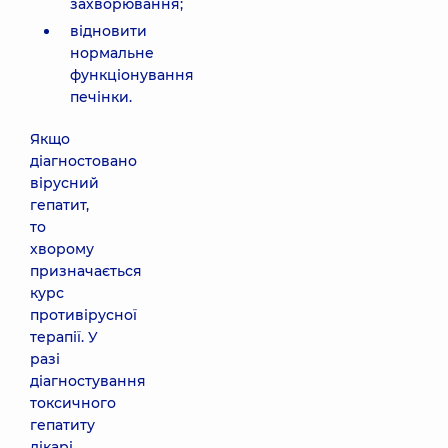
захворювання;
відновити
нормальне
функціонування
печінки.
Якщо
діагностовано
вірусний
гепатит,
то
хворому
призначається
курс
противірусної
терапії. У
разі
діагностування
токсичного
гепатиту
лікарі