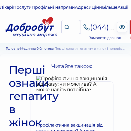
Лікарі
Послуги
Профільні напрями
Адреси
Ціни
Більше
Акції
(044) 495-2-888
Замовити дзвінок
Головна
Медична бібліотека
Перші ознаки гепатиту в жінок і чоловіків. Загальні принципи лікування
Перші
Читайте також:
ознаки
гепатиту
в
жінок
Профілактична вакцинація від
сказу: чи можлива? А може