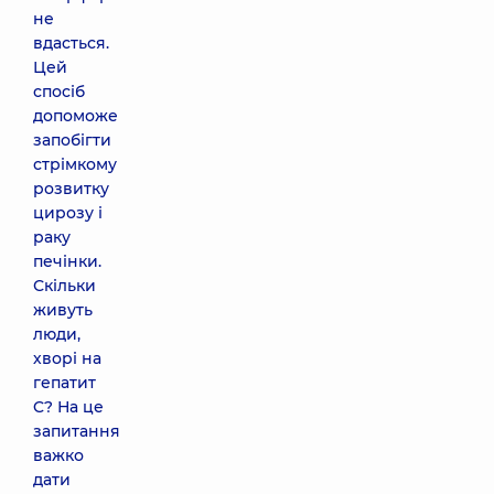
не
вдасться.
Цей
спосіб
допоможе
запобігти
стрімкому
розвитку
цирозу і
раку
печінки.
Скільки
живуть
люди,
хворі на
гепатит
C? На це
запитання
важко
дати