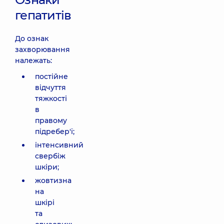
гепатитів
До ознак
захворювання
належать:
постійне
відчуття
тяжкості
в
правому
підребер'ї;
інтенсивний
свербіж
шкіри;
жовтизна
на
шкірі
та