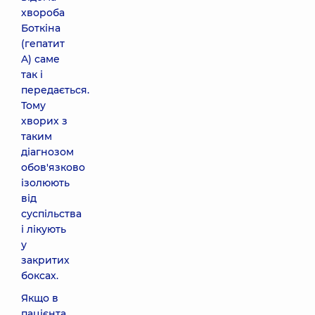
хвороба
Боткіна
(гепатит
A) саме
так і
передається.
Тому
хворих з
таким
діагнозом
обов'язково
ізолюють
від
суспільства
і лікують
у
закритих
боксах.
Якщо в
пацієнта