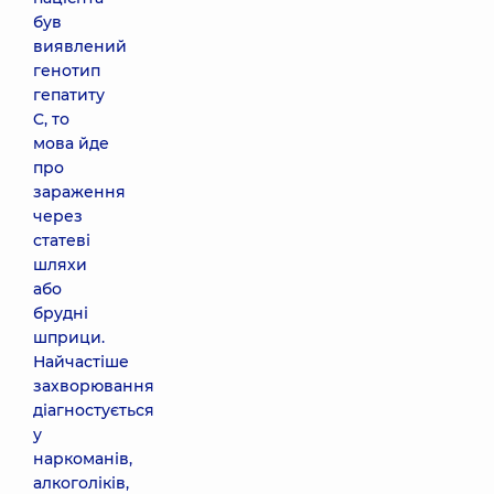
був
виявлений
генотип
гепатиту
C, то
мова йде
про
зараження
через
статеві
шляхи
або
брудні
шприци.
Найчастіше
захворювання
діагностується
у
наркоманів,
алкоголіків,