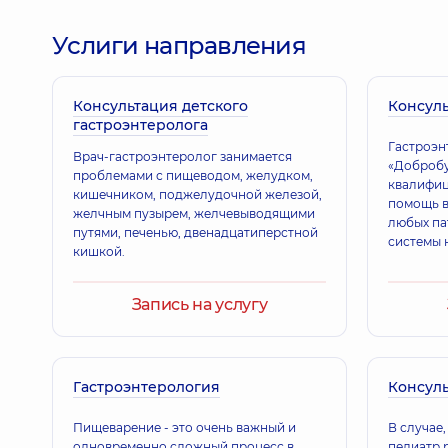
Педиатр; Врач общей практики - семейный врач;
Услиги направления
Консультация детского
Григор Сергей Николаевич
Консуль
гастроэнтеролога
Терапевт; Врач ультразвуковой диагностики,
28 
Гастроэн
Врач-гастроэнтеролог занимается
«Добробу
проблемами с пищеводом, желудком,
квалифи
кишечником, поджелудочной железой,
помощь в
Билаш Наталия Николаевна
желчным пузырем, желчевыводящими
любых па
Терапевт; Гастроэнтеролог,
17 лет опыта
путями, печенью, двенадцатиперстной
системы н
кишкой.
заболева
Запись на услугу
Бурлаченко Лилия Олеговна
Кардиолог; Терапевт,
25 лет опыта
Гастроэнтерология
Консуль
Бородина Елена Александровна
Пищеварение - это очень важный и
В случае
Врач общей практики - семейный врач; Врач уль
одновременно сложный процесс в
педиатр 