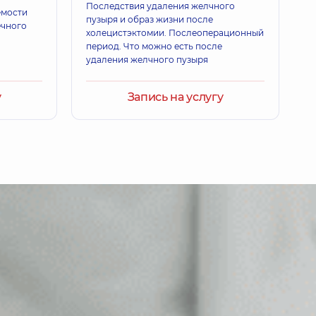
Последствия удаления желчного
емости
пузыря и образ жизни после
ечного
холецистэктомии. Послеоперационный
период. Что можно есть после
 Александровна
удаления желчного пузыря
развуковой диагностики; Врач функциональной диагностики;
ыта
у
Запись на услугу
итрий Владимирович
 - семейный врач; Педиатр; Терапевт,
12 лет опыта