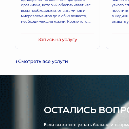
Гастроэнтеролог; Диетолог; Терапевт,
24 лет опы
организме, который обеспечивает нас
узкого с
всем необходимым: от витаминов и
посетить
микроэлементов до любых веществ,
в медици
необходимых для жизни. Кроме того,
вызвать 
Власенко Ярослав Юрьевич
процесс пищеварения играет важную
Врач общей практики - семейный врач; Терапевт
роль в том, чтобы освобождать нас от
всего лишнего.
Запись на услугу
Вовчук Татьяна Николаевна
Смотреть все услуги
Педиатр; Врач общей практики - семейный врач,
ОСТАЛИСЬ ВОПР
Если вы хотите узнать больше информа