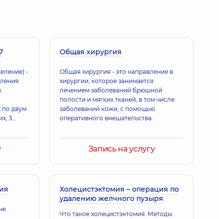
г,
14 лет опыта
7
еволодовна
Общая хирургия
 практики - семейный врач; Терапевт,
50 лет опыта
еление) -
Общая хирургия - это направление в
еления
хирургии, которое занимается
к
лечением заболеваний брюшной
полости и мягких тканей, в том числе
на Николаевна
 по двум
заболеваний кожи, с помощью
т,
23 лет опыта
х, 3
оперативного вмешательства.
ая
у
Запись на услугу
 Витальевна
ог,
25 лет опыта
гия
Холецистэктомия – операция по
удалению желчного пузыря
 Игоревич
не
Что такое холецистэктомия. Методы.
,
10 лет опыта