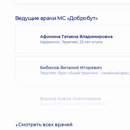
Ведущие врачи МС «Добробут»
Афонина Татьяна Владимировна
Кардиолог; Терапевт,
25 лет опыта
Бибиков Виталий Игоревич
Терапевт; Врач общей практики - семейный врач
Ворона Алена Анатольевна
Терапевт; Пульмонолог,
11 лет опыта
Смотреть всех врачей
Божок Ольга Анатольевна