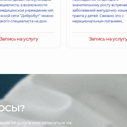
та
пециалиста, а возможности
значительному росту встреча
 медицинское учреждение нет,
заболеваний желудочно-киш
нской сети “Добробут” можно
тракта у детей. Связано это с
узкого специалиста на дом.
нерациональным питанием,
Гаврилюк Ирина
ухудшением экологической
Терапевт; Врач ульт
,
14 лет опыта
Кардиолог,
12 лет оп
обстановки, высокой
распространенностью
Запись на услугу
Запись на услуг
гиповитаминозов
Белоконский Дм
8 лет опыта
Врач общей практики
ОСЫ?
ции об услуге или записаться на