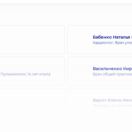
Бабенко Наталья
Кардиолог; Врач уль
Васильченко Кир
; Пульмонолог,
14 лет опыта
Врач общей практики
Варич Елена Ник
Терапевт,
40 лет опы
Голубева Инна А