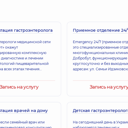
 Терапевт,
12 лет опыта
Терапевт; Аллерголо
тация гастроэнтеролога
Приемное отделение 24/
Витюк Алина Вс
лет опыта
Педиатр; Врач общей
терологи медицинской сети
Emergency 24/7 (приемное отд
т» окажут
это специализированные отд
цированную комплексную
многофункциональных клини
 диагностике и лечении
Добробут, функционирующие
Бондарчук Татья
тологий пищеварительной
круглосуточно и без выходных
Ревматолог; Терапев
а всех этапах течения
адресам: ул. Семьи Идзиковски
ний.
(правый берег), просп. Никол
Бажана, 12-А (левый берег).
Запись на услугу
Запись на услуг
Бондаренко Инна
Терапевт; Пульмонол
тация врачей на дому
Детская гастроэнтероло
Бурлаченко Илья
, если семейный врач или
На сегодняшний день в Украи
тразвуковой диагностики;
Терапевт; Кардиолог
рекомендовал консультацию
наблюдается тенденция к