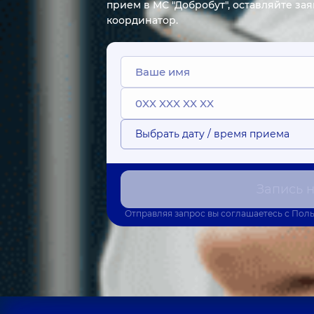
прием в МС "Добробут", оставляйте за
координатор.
Выбрать дату / время приема
Запись 
Отправляя запрос вы соглашаетесь с
Поль