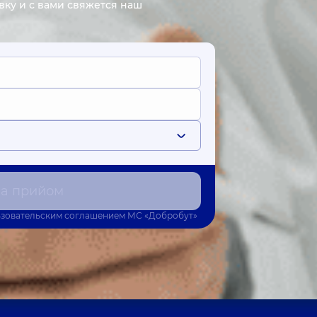
явку и с вами свяжется наш
на прийом
зовательским соглашением
МС «Добробут»