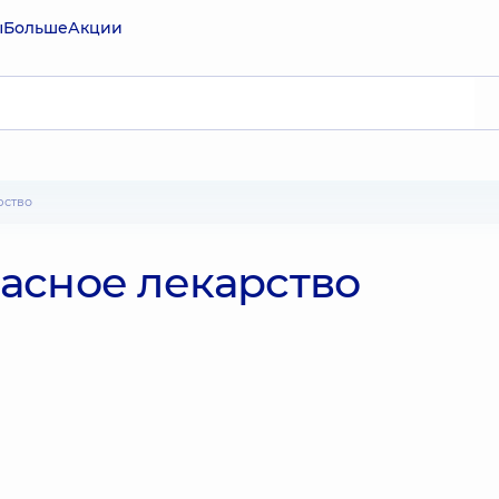
ы
Больше
Акции
рство
асное лекарство