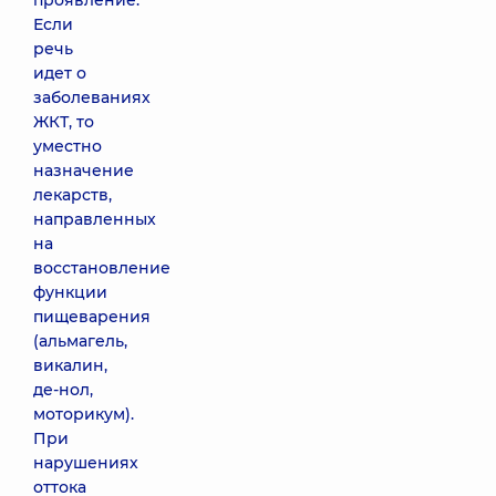
проявление.
Если
речь
идет о
заболеваниях
ЖКТ, то
уместно
назначение
лекарств,
направленных
на
восстановление
функции
пищеварения
(альмагель,
викалин,
де-нол,
моторикум).
При
нарушениях
оттока