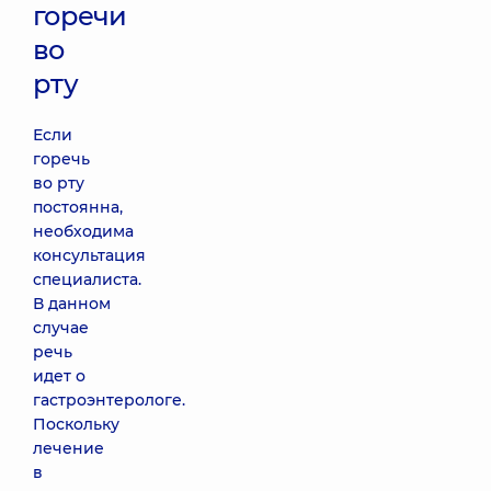
горечи
во
рту
Если
горечь
во рту
постоянна,
необходима
консультация
специалиста.
В данном
случае
речь
идет о
гастроэнтерологе.
Поскольку
лечение
в