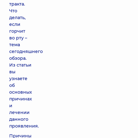
тракта.
Что
делать,
если
горчит
во рту –
тема
сегодняшнего
обзора.
Из статьи
вы
узнаете
об
основных
причинах
и
лечении
данного
проявления.
Причины