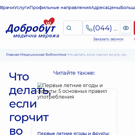
Врачи
Услуги
Профильные направления
Адреса
Цены
Больш
(044) 495-2-888
Заказать звонок
Главная
Медицинская библиотека
Что делать, если горчит во рту: рекомендации практикующих врачей
Что
Читайте также:
делать,
если
горчит
во
Первые летние ягоды и фрукты: