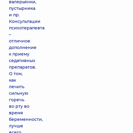
валерьянки,
пустырника
и пр.
Консультации
психотерапевта
–
отличное
дополнение
к приему
седативных
препаратов.
О том,
как
лечить
сильную
горечь
во рту во
время
беременности,
лучше
всего