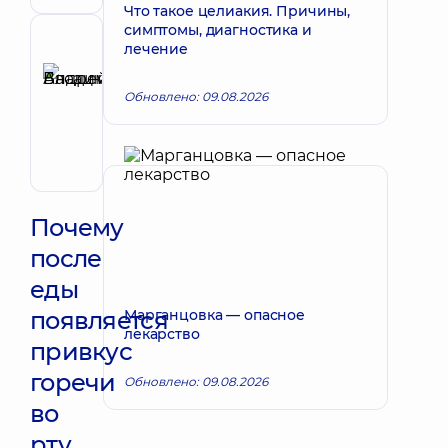
Что такое целиакия. Причины,
симптомы, диагностика и
Рецензент
лечение
Басацкий
Андрей
Обновлено: 09.08.2026
Запись к врачу
Владимирович
Хирург
эндоваскулярный
Почему
после
еды
появляется
Марганцовка — опасное
лекарство
привкус
горечи
Обновлено: 09.08.2026
во
рту