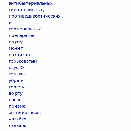
антибактериальных,
гипотензивных,
противодиабетических
и
гормональных
препаратов
во рту
может
возникать
горьковатый
вкус. О
том, как
убрать
горечь
во рту
после
приема
антибиотиков,
читайте
дальше.