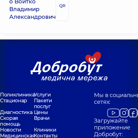
о Войтко
QR
Владимир
Александрович
Поликлиника
Услуги
Мы в социальн
Стационар
Пакети
сетях:
послуг
Диагностика
Цены
Скорая
Врачи
Загружайте
помощь
приложение
Новости
Клиники
Добробут:
Медицинская
Контакты