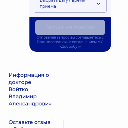
Выбрать дату / время
приема
Запись на прийом
Отправляя запрос вы соглашаетесь с
Пользовательским соглашением
МС
«Добробут»
Информация о
докторе
Войтко
Владимир
Александрович
Оставьте отзыв