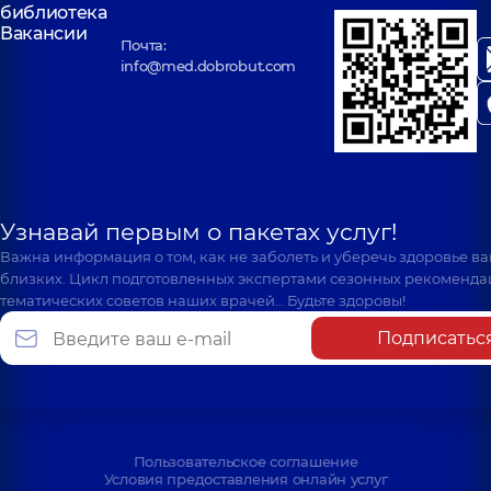
библиотека
Вакансии
Почта:
info@med.dobrobut.com
Узнавай первым о пакетах услуг!
Важна информация о том, как не заболеть и уберечь здоровье в
близких. Цикл подготовленных экспертами сезонных рекоменда
тематических советов наших врачей… Будьте здоровы!
Подписатьс
Пользовательское соглашение
Условия предоставления онлайн услуг