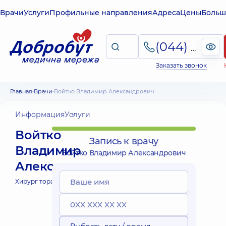
Врачи
Услуги
Профильные направления
Адреса
Цены
Больш
(044) 495-2-888
Заказать звонок
Главная
Врачи
Войтко Владимир Александрович
Информация
Услуги
Войтко
Запись к врачу
Владимир
Войтко Владимир Александрович
Александрович
Хирург торакальный;