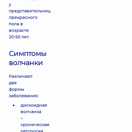
у
представительниц
прекрасного
пола в
возрасте
20-50 лет.
Симптомы
волчанки
Различают
две
формы
заболевания:
дискоидная
волчанка
–
хроническая
патология,