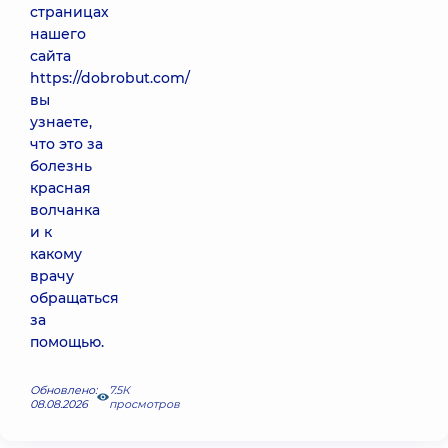
страницах
нашего
сайта
https://dobrobut.com/
вы
узнаете,
что это за
болезнь
красная
волчанка
и к
какому
врачу
обращаться
за
помощью.
Обновлено:
7.5К
08.08.2026
просмотров