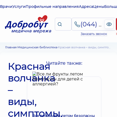
Врачи
Услуги
Профильные направления
Адреса
Цены
Больш
(044) 495-2-888
Заказать звонок
Главная
Медицинская библиотека
Красная волчанка – виды, симптомы, лечение
Красная
Читайте также:
волчанка
–
виды,
симптомы,
Все ли фрукты летом безопасны