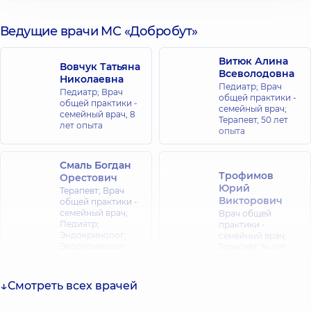
Ведущие врачи МС «Добробут»
Витюк Алина
Вовчук Татьяна
Всеволодовна
Николаевна
Педиатр; Врач
Педиатр; Врач
общей практики -
общей практики -
семейный врач;
семейный врач,
8
Терапевт,
50 лет
лет опыта
опыта
Смаль Богдан
Трофимов
Орестович
Юрий
Терапевт; Врач
Викторович
общей практики -
семейный врач;
Врач общей
Педиатр;
практики -
Эндокринолог;
семейный врач;
Эндокринолог
Терапевт,
14 лет
детский,
14 лет
опыта
опыта
Смотреть всех врачей
Патлань