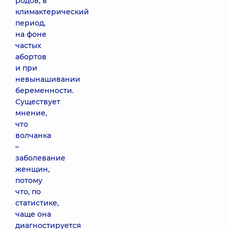
родов, в
климактерический
период,
на фоне
частых
абортов
и при
невынашивании
беременности.
Существует
мнение,
что
волчанка
–
заболевание
женщин,
потому
что, по
статистике,
чаще она
диагностируется