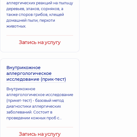
Юрьевна
аллергических реакций на пыльцу
семейный врач;
Терапевт; Врач
Врач
деревьев, злаков, сорняков, а
общей практики -
ультразвуковой
также споров грибов, клещей
семейный врач,
15
диагностики;
домашней пыли, перхоти
лет опыта
Терапевт;
животных.
Эндокринолог
детский,
30 лет
опыта
Запись на услугу
Кравчук
Александр
Бильга
Николаевич
Светлана
Внутрикожное
Врач общей
Степановна
аллергологическое
практики -
Педиатр,
34 лет
исследование (прик-тест)
семейный врач;
опыта
Терапевт,
21 лет
Внутрикожное
опыта
аллергологическое исследование
(прикет-тест) - базовый метод
Терещенко
диагностики аллергических
Любченко
Виктория
заболеваний. Состоит в
Игорь
Викторовна
проведении кожных проб с
Анатольевич
Врач общей
набором аллергенов для
Врач общей
практики -
диагностики аллергических
практики -
семейный врач;
Запись на услугу
заболеваний.
семейный врач;
Педиатр;