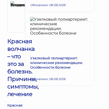
Аникеева
Обновлено: 08.08.2026
Татьяна
Запись к врачу
Владимировна
Терапевт;
Кардиолог;
Ревматолог
Красная
волчанка
– что
Узелковый полиартериит:
это за
клинические рекомендации.
Особенности болезни
болезнь.
Причины,
Обновлено: 08.08.2026
симптомы,
лечение
Красная