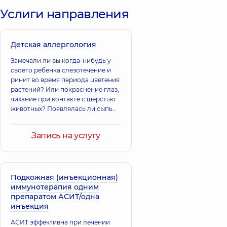
Власенко
Светлана
Услиги направления
Ярослав
Николаевна
Юрьевич
Педиатр; Врач
Врач общей
общей практики -
практики -
семейный врач;
Детская аллергология
семейный врач;
Гематолог;
Терапевт,
14 лет
Гематолог-
Замечали ли вы когда-нибудь у
опыта
онколог детский,
своего ребенка слезотечение и
20 лет опыта
ринит во время периода цветения
растений? Или покраснение глаз,
Загороднюк
чихание при контакте с шерстью
Серова Анна
Анна
Александровна
животных? Появлялась ли сыпь
Владимировна
после укуса вредного
Педиатр; Врач
Терапевт; Врач
общей практики -
насекомого?
общей практики -
Запись на услугу
семейный врач;
семейный врач;
Терапевт,
10 лет
Педиатр,
18 лет
опыта
опыта
Подкожная (инъекционная)
Соколова
иммунотерапия одним
Ирина
препаратом АСИТ/одна
Тимофеевна
инъекция
Эндокринолог;
Малышева
Врач общей
Александра
АСИТ эффективна при лечении
практики -