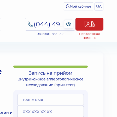
UA
Мой кабинет
(044) 495-2-888
Заказать звонок
Неотложная
помощь
е
Запись на прийом
Внутрикожное аллергологическое
исследование (прик-тест)
огии и