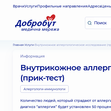
Врачи
Услуги
Профильные направления
Адреса
Цен
Главная
Услуги
Внутрикожное аллергологическое исследование (пр
Информация
Внутрикожное аллерг
(прик-тест)
Алергологи-иммунологи
Количество людей, который страдают от аллерги
диагноз “аллергия” будет установлен 50 проце