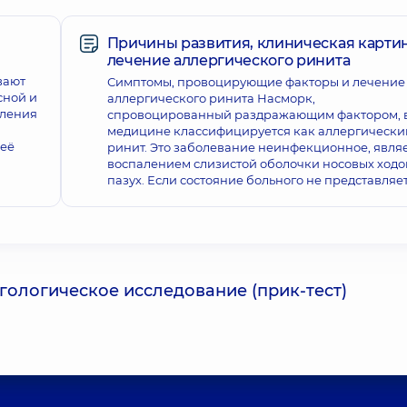
Причины развития, клиническая картин
лечение аллергического ринита
вают
Симптомы, провоцирующие факторы и лечение
сной и
аллергического ринита Насморк,
ыления
спровоцированный раздражающим фактором, 
медицине классифицируется как аллергически
 её
ринит. Это заболевание неинфекционное, явля
воспалением слизистой оболочки носовых ходо
пазух. Если состояние больного не представляе
ологическое исследование (прик-тест)