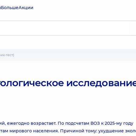
ы
Больше
Акции
ик-тест)
ологическое исследовани
й, ежегодно возрастает. По подсчетам ВОЗ к 2025-му году
нтам мирового населения. Причиной тому: ухудшение экол