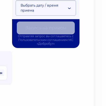
Выбрать дату / время
приема
Запись на прийом
Отправляя запрос вы соглашаетесь с
Пользовательским соглашением
МС
«Добробут»
рн