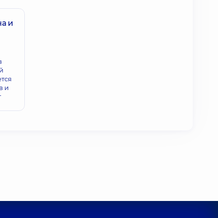
а и
в
й
ется
в и
т