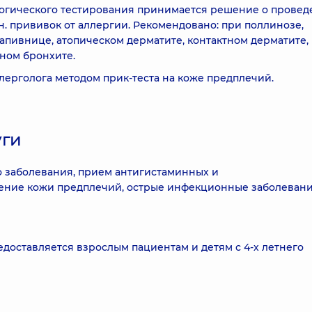
логического тестирования принимается решение о прове
н. прививок от аллергии. Рекомендовано: при поллинозе,
апивнице, атопическом дерматите, контактном дерматите,
ном бронхите.
лерголога методом прик-теста на коже предплечий.
уги
 заболевания, прием антигистаминных и
ение кожи предплечий, острые инфекционные заболевани
доставляется взрослым пациентам и детям с 4-х летнего