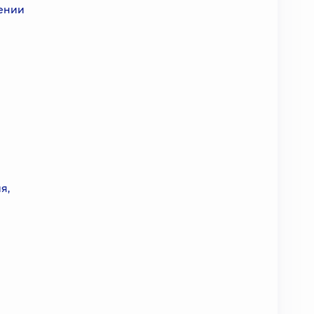
дении
я,