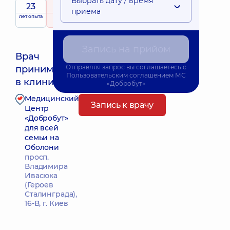
Выбрать дату / время
23
4.9
/ 5
приема
лет опыта
рейтинг
на основе
501 отзыв
Запись на прийом
Врач
Отправляя запрос вы соглашаетесь с
принимает
Ближайшее время приема: Сьогодні о 15:30
Пользовательским соглашением
МС
в клинике
«Добробут»
Медицинский
Запись к врачу
Центр
«Добробут»
для всей
семьи на
Оболони
просп.
Владимира
Ивасюка
(Героев
Сталинграда),
16-В, г. Киев