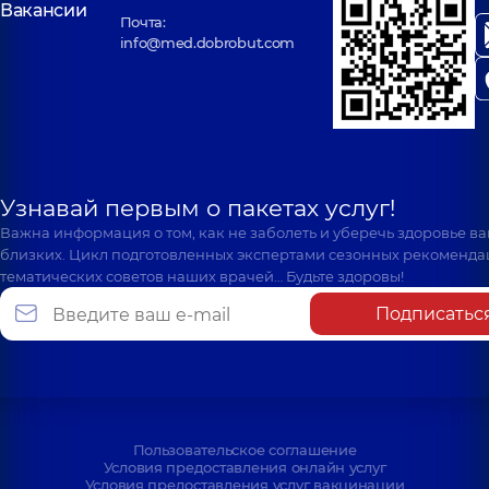
Вакансии
Почта:
info@med.dobrobut.com
Узнавай первым о пакетах услуг!
Важна информация о том, как не заболеть и уберечь здоровье в
близких. Цикл подготовленных экспертами сезонных рекоменда
тематических советов наших врачей… Будьте здоровы!
Подписатьс
Пользовательское соглашение
Условия предоставления онлайн услуг
Условия предоставления услуг вакцинации