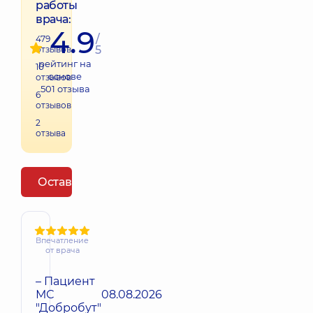
работы
врача:
4.9
/
479
5
отзывов
рейтинг на
10
основе
отзывов
501
отзыва
6
отзывов
2
отзыва
Оставить отзыв
Впечатление
от врача
– Пациент
МС
08.08.2026
"Добробут"