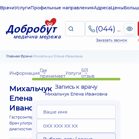
Врачи
Услуги
Профильные направления
Адреса
Цены
Больш
(044) 495-2-888
Заказать звонок
Главная
Врачи
Михальчук Елена Ивановна
Где
501
Информация
Услуги
принимает
отзыв
Запись к врачу
Михальчук
Михальчук Елена Ивановна
Елена
Ивановна
Гастроэнтеролог;
Врач ультразвуковой
диагностики;