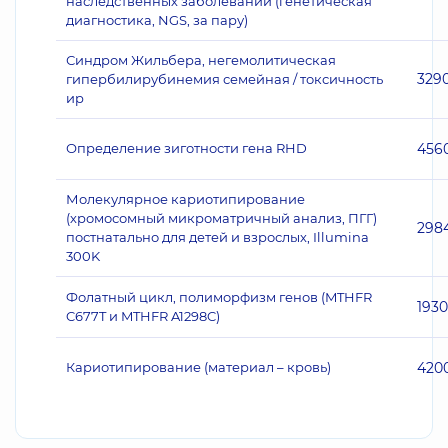
наследственных заболеваний (генетическая
диагностика, NGS, за пару)
Синдром Жильбера, негемолитическая
329
гипербилирубинемия семейная / токсичность
ир
Определение зиготности гена RHD
456
Молекулярное кариотипирование
(хромосомный микроматричный анализ, ПГГ)
298
постнатально для детей и взрослых, Illumina
300K
Фолатный цикл, полиморфизм генов (MTHFR
1930
C677T и MTHFR A1298C)
Кариотипирование (материал – кровь)
420