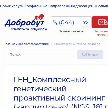
Врачи
Услуги
Профильные направления
Адреса
Цены
Больш
(044) 495-2-888
Заказать звонок
Неотлож
помощ
Главная
Добробут лаборатория
ГЕН_Комплексный генетический проактивный скрининг (кардио+онко) (NGS, 181 ген, большая, PS0005)
Поиск
ГЕН_Комплексный
генетический
проактивный скрининг
(кардио+онко) (NGS, 181 г