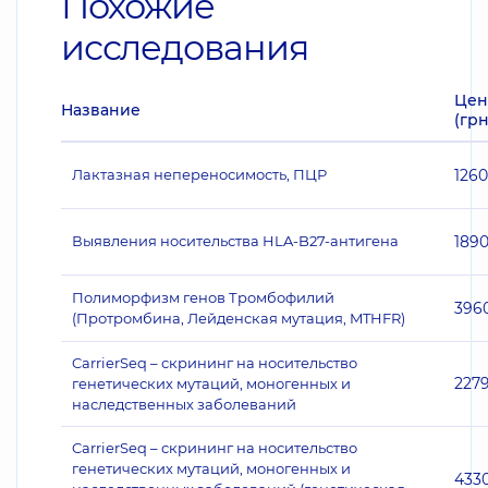
Похожие
исследования
Цен
Название
(грн
Лактазная непереносимость, ПЦР
1260
Выявления носительства HLA-B27-антигена
189
Полиморфизм генов Тромбофилий
396
(Протромбина, Лейденская мутация, MTHFR)
CarrierSeq – скрининг на носительство
227
генетических мутаций, моногенных и
наследственных заболеваний
CarrierSeq – скрининг на носительство
генетических мутаций, моногенных и
433