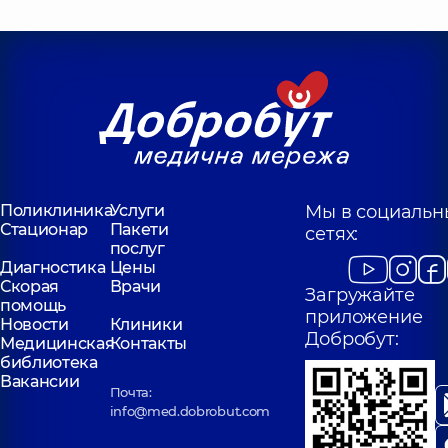
Поликлиника
Услуги
Мы в социальн
Стационар
Пакети
сетях:
послуг
Диагностика
Цены
Скорая
Врачи
Загружайте
помощь
приложение
Новости
Клиники
Добробут:
Медицинская
Контакты
библиотека
Вакансии
Почта:
info@med.dobrobut.com