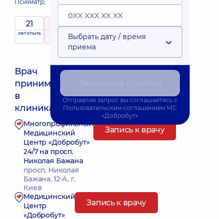
Психиатр;
21
5
/ 5
лет опыта
рейтинг
на основе
Выбрать дату / время
233 отзыва
приема
Врач
Запись на прийом
принимает
Ближайшее время приема: 12.08.2026 9:30
в
Отправляя запрос вы соглашаетесь с
клиниках:
Пользовательским соглашением
МС
«Добробут»
Многопрофильный
Запись к врачу
Медицинский
Центр «Добробут»
24/7 на просп.
Николая Бажана
просп. Николая
Бажана, 12-А, г.
Киев
Медицинский
Запись к врачу
Центр
«Добробут»