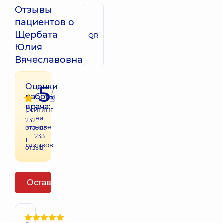
Отзывы
пациентов о
Щербата
QR
Юлия
Вячеславовна
5
Оценки
/
работы
5
врача:
рейтинг
на
232
основе
отзыва
233
1
отзывов
отзыв
Оставить отзыв