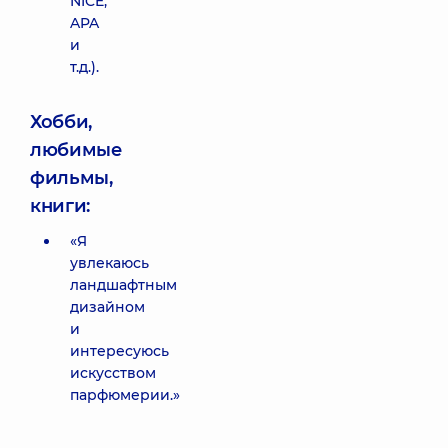
NICE,
APA
и
т.д.).
Хобби,
любимые
фильмы,
книги:
«Я
увлекаюсь
ландшафтным
дизайном
и
интересуюсь
искусством
парфюмерии.»