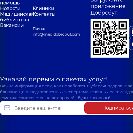
помощь
приложение
Новости
Клиники
Добробут:
Медицинская
Контакты
библиотека
Вакансии
Почта:
info@med.dobrobut.com
Узнавай первым о пакетах услуг!
Важна информация о том, как не заболеть и уберечь здоровье в
близких. Цикл подготовленных экспертами сезонных рекоменда
тематических советов наших врачей… Будьте здоровы!
Подписатьс