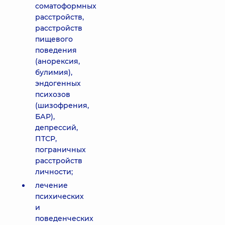
соматоформных
расстройств,
расстройств
пищевого
поведения
(анорексия,
булимия),
эндогенных
психозов
(шизофрения,
БАР),
депрессий,
ПТСР,
пограничных
расстройств
личности;
лечение
психических
и
поведенческих