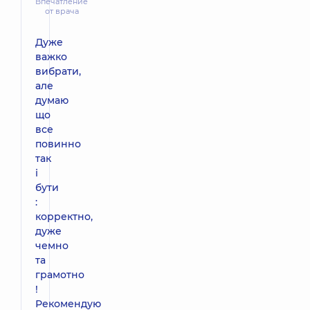
Впечатление
от врача
Дуже
важко
вибрати,
але
думаю
що
все
повинно
так
і
бути
:
корректно,
дуже
чемно
та
грамотно
!
Рекомендую