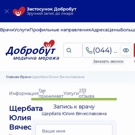
Застосунок Добробут
Зручний запис до лікаря
Врачи
Услуги
Профильные направления
Адреса
Цены
Больш
(044) 495-2-888
Заказать звонок
Главная
Врачи
Щербата Юлия Вячеславовна
Где
233
Информация
Услуги
принимает
отзыва
Запись к врачу
Щербата
Щербата Юлия Вячеславовна
Юлия
Вячеславовна