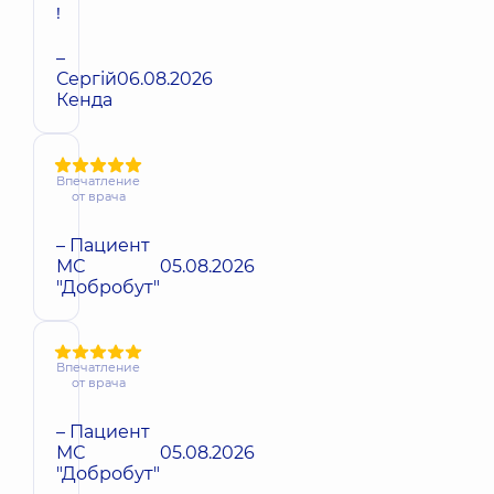
!
–
Сергій
06.08.2026
Кенда
Впечатление
от врача
– Пациент
МС
05.08.2026
"Добробут"
Впечатление
от врача
– Пациент
МС
05.08.2026
"Добробут"