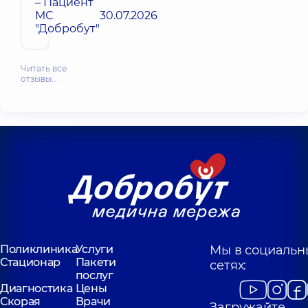
– Пациент
МС
30.07.2026
"Добробут"
Читать все
отзывы…
Поликлиника
Услуги
Мы в социальн
Стационар
Пакети
сетях:
послуг
Диагностика
Цены
Скорая
Врачи
Загружайте