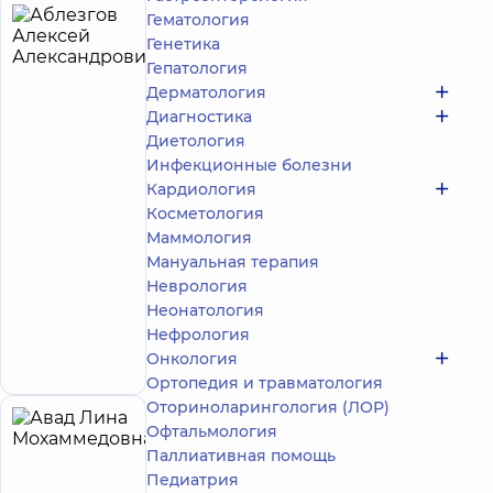
Гематология
Аблезгов
4
Генетика
Алексей
лет опыта
Гепатология
Александрович
Дерматология
5
278
Диагностика
отзывов
Диетология
Массажист;
Инфекционные болезни
Реабилитолог
Кардиология
Медицинский
Косметология
Центр
Маммология
«Добробут»
Мануальная терапия
для всей
Неврология
семьи на
Неонатология
Святошино
Запись к
ул.
Нефрология
Святошинская,
специалисту
Онкология
3-Б, г. Киев
Ортопедия и травматология
Оториноларингология (ЛОР)
Авад
Офтальмология
24
Паллиативная помощь
Лина
лет опыта
Эксперт
Педиатрия
Мохаммедовна