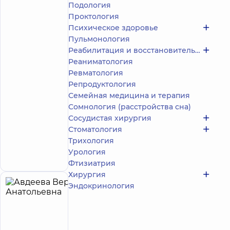
Подология
4.9
624
/ 5
отзыва
Проктология
Психическое здоровье
Акушер-
гинеколог;
Пульмонология
Врач
Реабилитация и восстановительное лечение
ультразвуковой
Реаниматология
диагностики
Ревматология
Репродуктология
Медицинский
Семейная медицина и терапия
Центр
«Добробут»
Сомнология (расстройства сна)
для всей
Сосудистая хирургия
семьи на
Стоматология
Святошино
Трихология
ул.
Святошинская,
Запись к врачу
Урология
3-Б, г. Киев
Фтизиатрия
Хирургия
Эндокринология
Авдеева
21
Вера
лет опыта
Анатольевна
4.9
400