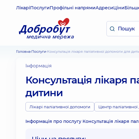
Лікарі
Послуги
Профільні напрями
Адреси
Ціни
Більш
Головна
Послуги
Консультація лікаря паліативної допомоги для дит
Інформація
Консультація лікаря п
дитини
Лікарі паліативної допомоги
Центр паліативної
Інформація про послугу Консультація лікаря пал
Ціни на послуги: