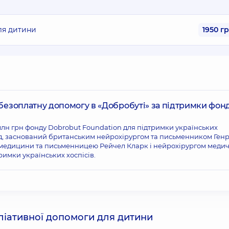
ля дитини
1950 г
 безоплатну допомогу в «Добробуті» за підтримки фон
млн грн фонду Dobrobut Foundation для підтримки українських
нд, заснований британським нейрохірургом та письменником Генр
медицини та письменницею Рейчел Кларк і нейрохірургом медич
имки українських хоспісів.
паліативної допомоги для дитини