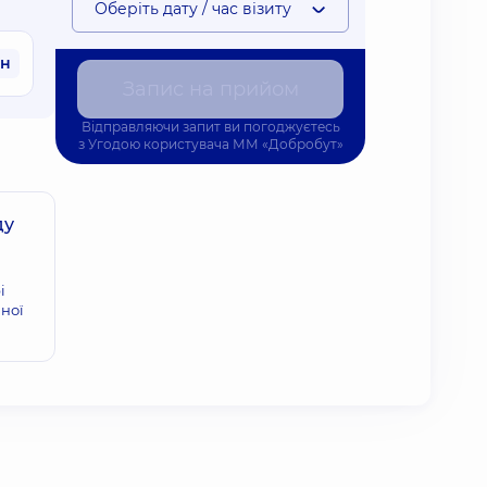
Оберіть дату / час візиту
рн
Запис на прийом
Відправляючи запит ви погоджуєтесь
з
Угодою користувача
ММ «Добробут»
ду
і
ної