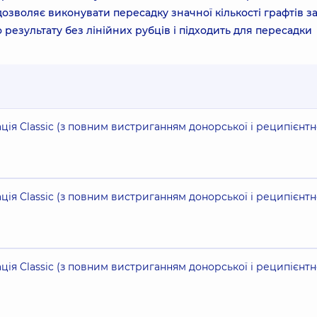
дозволяє виконувати пересадку значної кількості графтів з
результату без лінійних рубців і підходить для пересадки
ція Classic (з повним вистриганням донорської і реципієнтн
ція Classic (з повним вистриганням донорської і реципієнтн
ція Classic (з повним вистриганням донорської і реципієнтн