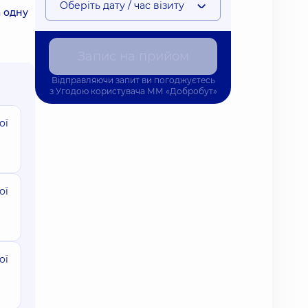
Оберіть дату / час візиту
а одну
Запис на прийом
Відправляючи запит ви погоджуєтесь
з
Угодою користувача
ММ «Добробут»
ої
ої
ої