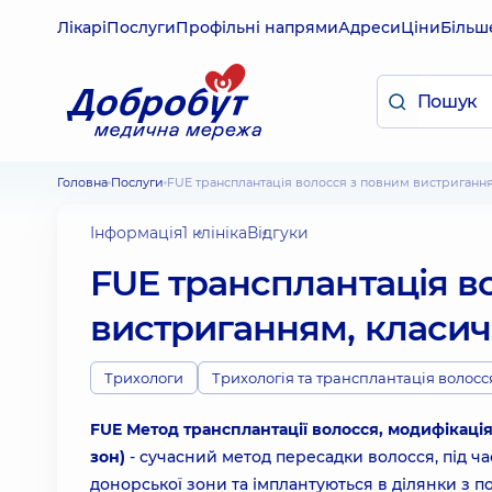
Лікарі
Послуги
Профільні напрями
Адреси
Ціни
Більш
Головна
Послуги
FUE трансплантація волосся з повним вистриганн
Інформація
1 клініка
Відгуки
FUE трансплантація в
вистриганням, класи
Трихологи
Трихологія та трансплантація волосс
FUE Метод трансплантації волосся, модифікація
зон)
- сучасний метод пересадки волосся, під ча
донорської зони та імплантуються в ділянки з п