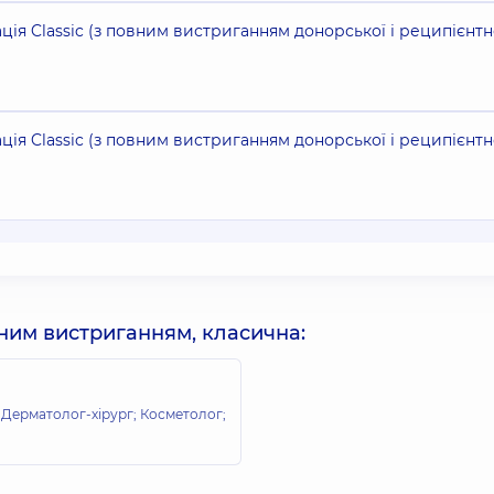
ція Classic (з повним вистриганням донорської і реципієнтн
ція Classic (з повним вистриганням донорської і реципієнтн
вним вистриганням, класична:
Дерматолог-хірург; Косметолог;