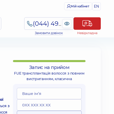
EN
Мій кабінет
(044) 495-2-888
Замовити дзвінок
Невідкладна
Запис на прийом
FUE трансплантація волосся з повним
вистриганням, класична
ої
ься з
осся