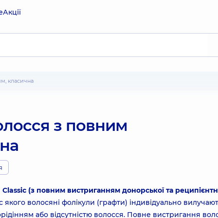
е
Акції
ям, класична
олосся з повним
чна
я
 Classic (з повним вистриганням донорської та реципієнтн
с якого волосяні фолікули (графти) індивідуально вилучают
орідінням або відсутністю волосся. Повне вистригання вол