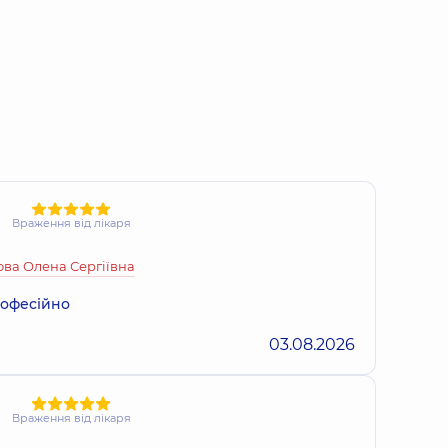
Враження від лікаря
ва Олена Сергіївна
рофесійно
03.08.2026
Враження від лікаря