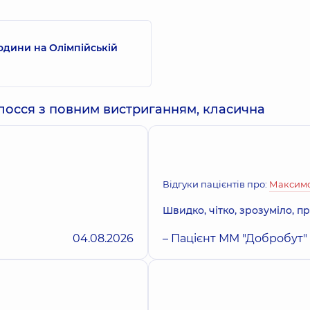
одини на Олімпійській
олосся з повним вистриганням, класична
Відгуки пацієнтів про:
Максимо
Швидко, чітко, зрозуміло, п
04.08.2026
– Пацієнт ММ "Добробут"