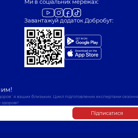
Ми в соціальних мережах:
Завантажуй додаток Добробут:
шим!
здоров`я ваших близьких. Цикл підготовлених експертами сезонн
 здорові!
Підписатися