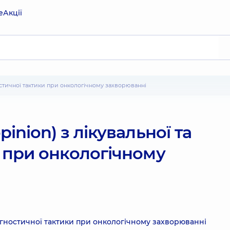
е
Акції
гностичної тактики при онкологічному захворюванні
inion) з лікувальної та
и при онкологічному
діагностичної тактики при онкологічному захворюванні