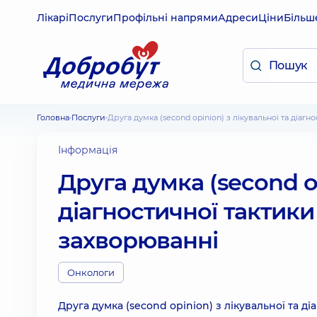
Лікарі
Послуги
Профільні напрями
Адреси
Ціни
Більш
Головна
Послуги
Друга думка (second opinion) з лікувальної та діа
Інформація
Друга думка (second op
діагностичної тактик
захворюванні
Онкологи
Друга думка (second opinion) з лікувальної та 