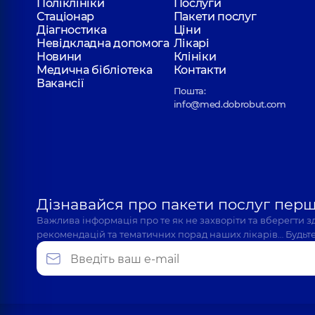
Поліклініки
Послуги
Стаціонар
Пакети послуг
Діагностика
Ціни
Невідкладна допомога
Лікарі
Новини
Клініки
Медична бібліотека
Контакти
Вакансії
Пошта:
info@med.dobrobut.com
Дізнавайся про пакети послуг пер
Важлива інформація про те як не захворіти та вберегти 
рекомендацій та тематичних порад наших лікарів… Будьте