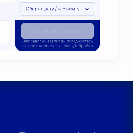
Оберіть дату / час візиту
Запис на прийом
Відправляючи запит ви погоджуєтесь
з
Угодою користувача
ММ «Добробут»