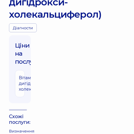
дигідрокси-
холекальциферол)
Діагности
Ціни
на
послуги:
Вітамін D3 (1,25
3510 грн
дигідрокси-
холекальциферол)
Схожі
послуги:
Визначення