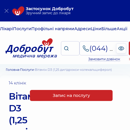
Застосунок Добробут
Зручний запис до лікаря
Лікарі
Послуги
Профільні напрями
Адреси
Ціни
Більше
Акції
(044) 495-2-888
Замовити дзвінок
Головна
Послуги
Вітамін D3 (1,25 дигідрокси-холекальциферол)
14 клінік
Вітамін
Запис на послугу
D3
(1,25