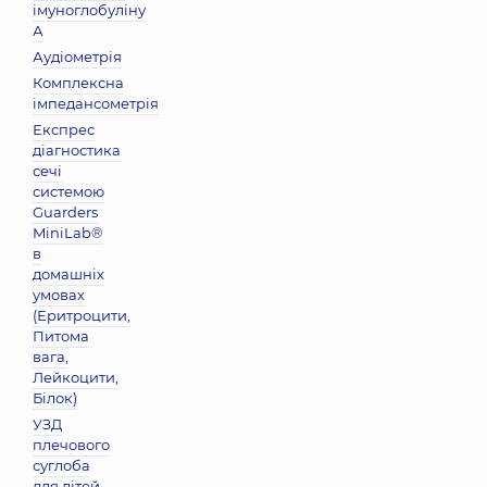
імуноглобуліну
А
Аудіометрія
Комплексна
імпедансометрія
Експрес
діагностика
сечі
системою
Guarders
MiniLab®
в
домашніх
умовах
(Еритроцити,
Питома
вага,
Лейкоцити,
Бiлок)
УЗД
плечового
суглоба
для дітей