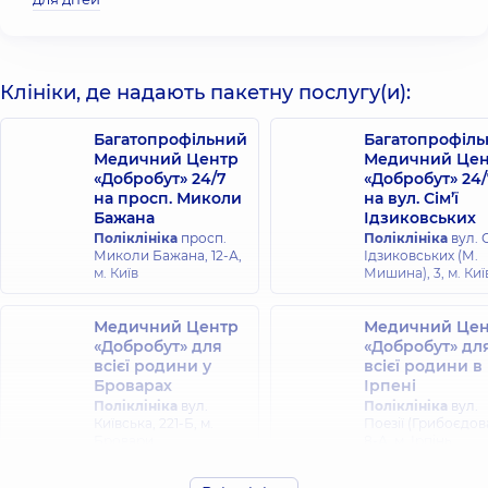
Клініки, де надають пакетну послугу(и):
Багатопрофільний
Багатопрофіл
Медичний Центр
Медичний Цен
«Добробут» 24/7
«Добробут» 24/
на просп. Миколи
на вул. Сім’ї
Бажана
Ідзиковських
Поліклініка
просп.
Поліклініка
вул. С
Миколи Бажана, 12-А,
Ідзиковських (М.
м. Київ
Мишина), 3, м. Киї
Медичний Центр
Медичний Цен
«Добробут» для
«Добробут» дл
всієї родини у
всієї родини в
Броварах
Ірпені
Поліклініка
вул.
Поліклініка
вул.
Київська, 221-Б, м.
Поезії (Грибоєдова
Бровари
8-А, м. Ірпінь