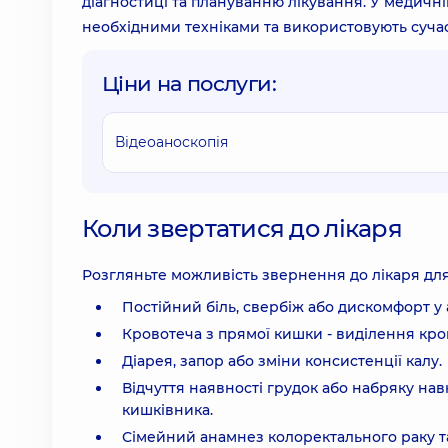
діагностиці та плануванню лікування. У медичні
необхідними техніками та використовують суча
Ціни на послуги:
Відеоаноскопія
Коли звертатися до лікаря
Розгляньте можливість звернення до лікаря для 
Постійний біль, свербіж або дискомфорт у 
Кровотеча з прямої кишки - виділення крові 
Діарея, запор або зміни консистенції калу.
Відчуття наявності грудок або набряку на
кишківника.
Сімейний анамнез колоректального раку та