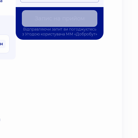
ма
Запис на прийом
Відправляючи запит ви погоджуєтесь
з
Угодою користувача
ММ «Добробут»
рн
я