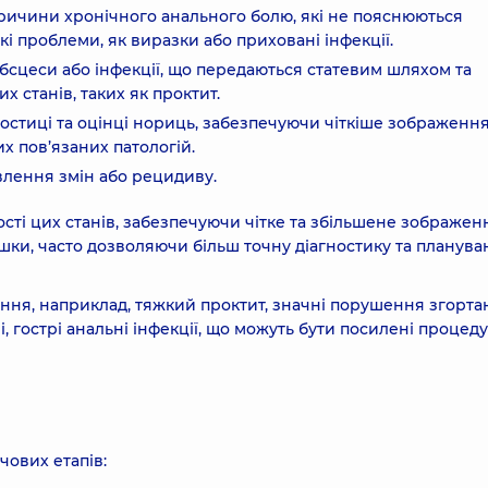
причини хронічного анального болю, які не пояснюються
і проблеми, як виразки або приховані інфекції.
к абсцеси або інфекції, що передаються статевим шляхом та
х станів, таких як проктит.
ностиці та оцінці нориць, забезпечуючи чіткіше зображенн
их пов’язаних патологій.
лення змін або рецидиву.
ті цих станів, забезпечуючи чітке та збільшене зображен
шки, часто дозволяючи більш точну діагностику та планува
ння, наприклад, тяжкий проктит, значні порушення згорта
, гострі анальні інфекції, що можуть бути посилені процед
чових етапів: