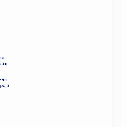
я
ня
ння
ння
урою