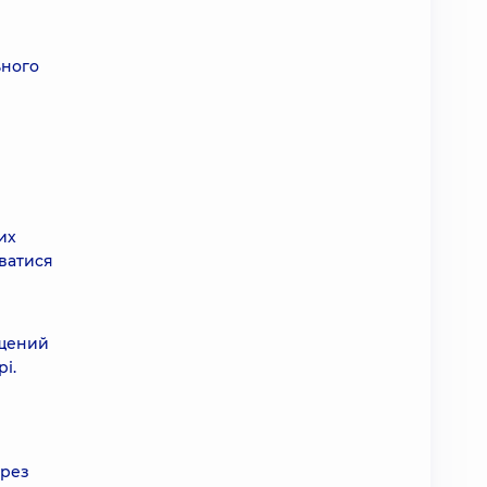
ьного
их
уватися
ащений
і.
ерез