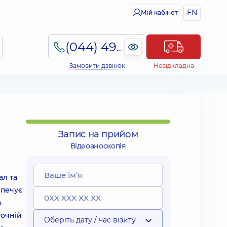
EN
Мій кабінет
(044) 495-2-888
Замовити дзвінок
Невідкладна
Запис на прийом
Відеоаноскопія
ал та
зпечує
о
точній
Оберіть дату / час візиту