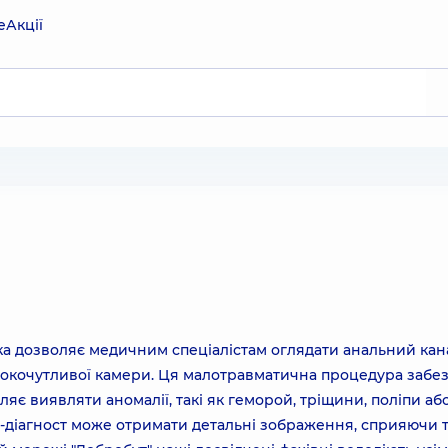
е
Акції
ка дозволяє медичним спеціалістам оглядати анальний кан
окочутливої камери. Ця малотравматична процедура забе
оляє виявляти аномалії, такі як геморой, тріщини, поліпи аб
р-діагност може отримати детальні зображення, сприяючи 