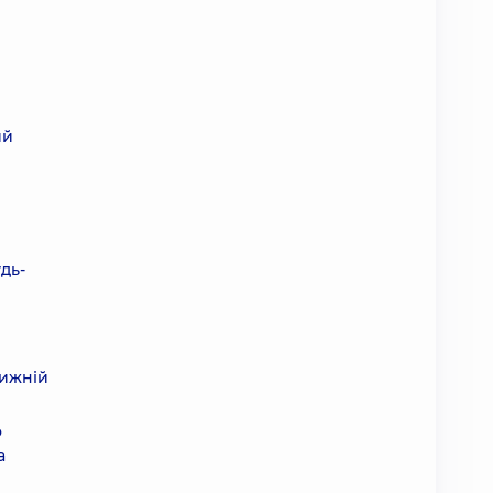
ий
дь-
нижній
о
а