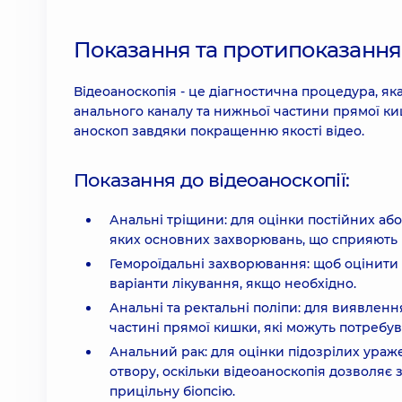
Показання та протипоказання
Відеоаноскопія - це діагностична процедура, я
анального каналу та нижньої частини прямої ки
аноскоп завдяки покращенню якості відео.
Показання до відеоаноскопії:
Анальні тріщини: для оцінки постійних або
яких основних захворювань, що сприяють 
Гемороїдальні захворювання: щоб оцінити 
варіанти лікування, якщо необхідно.
Анальні та ректальні поліпи: для виявленн
частині прямої кишки, які можуть потребу
Анальний рак: для оцінки підозрілих ураже
отвору, оскільки відеоаноскопія дозволяє 
прицільну біопсію.