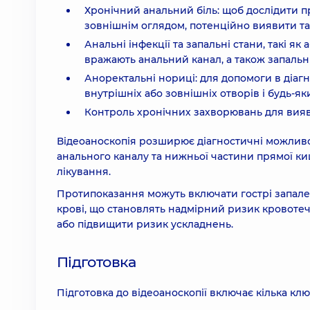
Хронічний анальний біль: щоб дослідити 
зовнішнім оглядом, потенційно виявити так
Анальні інфекції та запальні стани, такі я
вражають анальний канал, а також запальни
Аноректальні нориці: для допомоги в діаг
внутрішніх або зовнішніх отворів і будь-як
Контроль хронічних захворювань для вияв
Відеоаноскопія розширює діагностичні можливос
анального каналу та нижньої частини прямої ки
лікування.
Протипоказання можуть включати гострі запале
крові, що становлять надмірний ризик кровотечі
або підвищити ризик ускладнень.
Підготовка
Підготовка до відеоаноскопії включає кілька клю