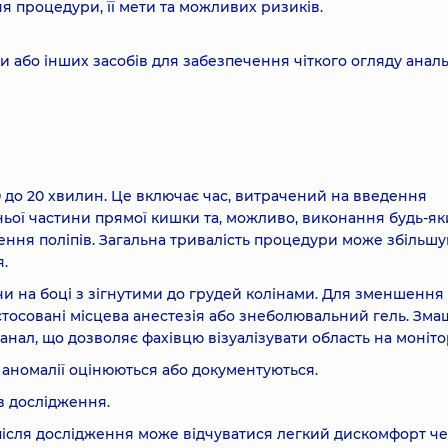
 процедури, її мети та можливих ризиків.
и або інших засобів для забезпечення чіткого огляду анал
0 до 20 хвилин. Це включає час, витрачений на введення
жньої частини прямої кишки та, можливо, виконання будь-як
лення поліпів. Загальна тривалість процедури може збільш
я.
и на боці з зігнутими до грудей колінами. Для зменшення
стосовані місцева анестезія або знеболювальний гель. Зм
нал, що дозволяє фахівцю візуалізувати область на монітор
 аномалії оцінюються або документуються.
в дослідження.
після дослідження може відчуватися легкий дискомфорт ч