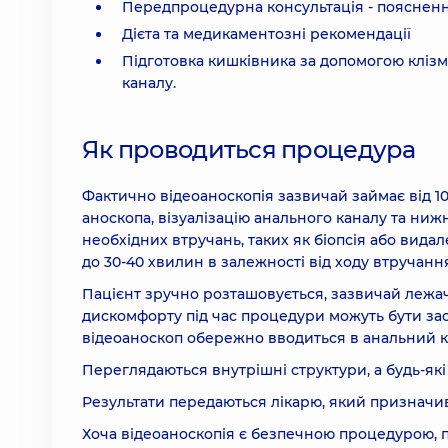
Передпроцедурна консультація - пояснення
Дієта та медикаментозні рекомендації
Підготовка кишківника за допомогою клізм
каналу.
Як проводиться процедура
Фактично відеоаноскопія зазвичай займає від 1
аноскопа, візуалізацію анального каналу та ни
необхідних втручань, таких як біопсія або вида
до 30-40 хвилин в залежності від ходу втручанн
Пацієнт зручно розташовується, зазвичай лежач
дискомфорту під час процедури можуть бути за
відеоаноскоп обережно вводиться в анальний ка
Переглядаються внутрішні структури, а будь-які
Результати передаються лікарю, який призначи
Хоча відеоаноскопія є безпечною процедурою, 