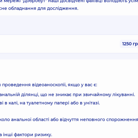
й мережі "Добробут" наші досвідчені фахівці володіють усі
сне обладнання для дослідження.
1250 г
проведення відеоаноскопії, якщо у вас є:
анальній ділянці, що не зникає при звичайному лікуванні.
в калі, на туалетному папері або в унітазі.
вколо анальної області або відчуття неповного спорожненн
 інші фактори ризику.