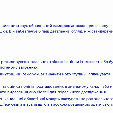
ка використовує обладнаний камерою аноскоп для огляду
шки. Він забезпечує більш детальний огляд, ніж стандартн
 рецидивуючих анальних тріщин і оцінки їх тяжкості або бу
поганому загоєнню.
внутрішній геморой, визначити його ступінь і спланувати
я та оцінки поліпів, розташованих в анальному каналі або 
вати видалення або біопсії для подальшого дослідження.
нь анальної області, які можуть вказувати на рак анальног
здійснювати візуалізацію з високою роздільною здатністю т