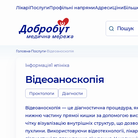
Лікарі
Послуги
Профільні напрями
Адреси
Ціни
Більш
Головна
Послуги
Відеоаноскопія
Інформація
1 клініка
Відеоаноскопія
Проктологи
Діагности
Відеоаноскопія — це діагностична процедура, я
нижню частину прямої кишки за допомогою вис
чітку візуалізацію внутрішніх структур, що дозв
пухлини. Використовуючи відеотехнології, ліка