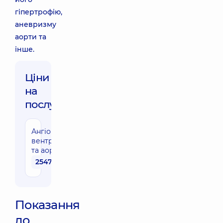
гіпертрофію,
аневризму
аорти та
інше.
Ціни
на
послуги:
Ангіопульмографія,
вентрикулографія
та аортографія
25470 грн
Показання
до