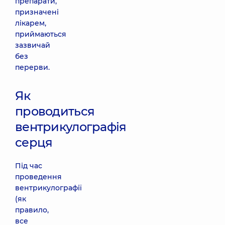
препарати,
призначені
лікарем,
приймаються
зазвичай
без
перерви.
Як
проводиться
вентрикулографія
серця
Під час
проведення
вентрикулографії
(як
правило,
все