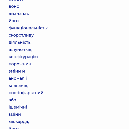
воно
визначає
його
функціональність:
скоротливу
діяльність
шлуночків,
конфігурацію
порожнин,
зміни й
аномалії
клапанів,
постінфарктний
або
ішемічні
зміни
міокарда,
його