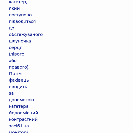
катетер,
який
поступово
підводиться
до
обстежуваного
шлуночка
серця
(лівого
або
правого).
Потім
фахівець
вводить
за
допомогою
катетера
йодовмісний
контрастний
засіб і на
моніторі