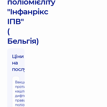
поліомієліту
"Інфанрікс
ІПВ"
(
Бельгія)
Ціни
на
послуги:
Вакцинація
проти
кашлюку,
дифтерії,
правця,
поліомієліту