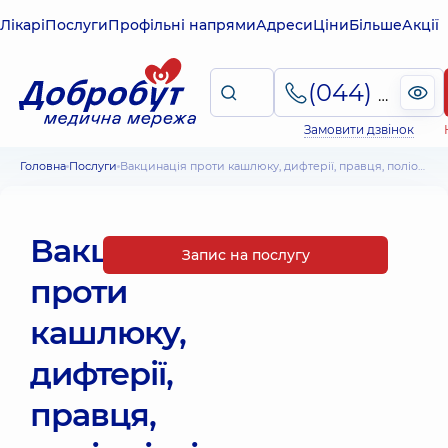
Лікарі
Послуги
Профільні напрями
Адреси
Ціни
Більше
Акції
(044) 495-2-888
Замовити дзвінок
Головна
Послуги
Вакцинація проти кашлюку, дифтерії, правця, поліомієліту "Інфанрікс ІПВ"( Бельгія)
Вакцинація
Запис на послугу
проти
кашлюку,
дифтерії,
правця,