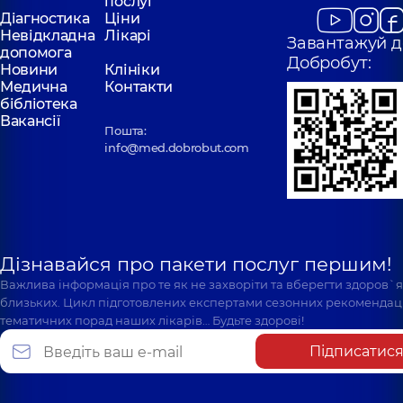
послуг
Діагностика
Ціни
Невідкладна
Лікарі
Завантажуй д
допомога
Добробут:
Новини
Клініки
Медична
Контакти
бібліотека
Вакансії
Пошта:
info@med.dobrobut.com
Дізнавайся про пакети послуг першим!
Важлива інформація про те як не захворіти та вберегти здоров`
близьких. Цикл підготовлених експертами сезонних рекомендаці
тематичних порад наших лікарів… Будьте здорові!
Підписатис