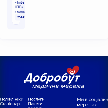
«Інфанрікс
ІПВ»
(Бельгія)
2560 грн
Поліклініки
Послуги
Ми в соціаль
Стаціонар
Пакети
мережах: