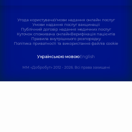
Угода користувача
Умови надання онлайн послуг
Умови надання послуг вакцинації
Публічний договір надання медичних послуг
Куточок споживача онлайн
Верифікація пацієнтів
Правила внутрішнього розпорядку
Політика приватності та використання файлів cookie
Українською мовою
English
ММ «Добробут» 2012 - 2026. Всі права захищені