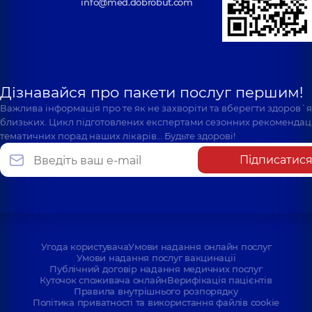
info@med.dobrobut.com
Дізнавайся про пакети послуг першим!
Важлива інформація про те як не захворіти та вберегти здоров`
близьких. Цикл підготовлених експертами сезонних рекомендаці
тематичних порад наших лікарів… Будьте здорові!
Підписатис
Угода користувача
Умови надання онлайн послуг
Умови надання послуг вакцинації
Публічний договір надання медичних послуг
Куточок споживача онлайн
Верифікація пацієнтів
Правила внутрішнього розпорядку
Політика приватності та використання файлів cookie