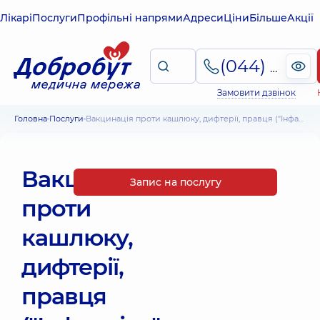
Лікарі
Послуги
Профільні напрями
Адреси
Ціни
Більше
Акції
(044) 495-2-888
Замовити дзвінок
Головна
Послуги
Вакцинація проти кашлюку, дифтерії, правця ("Інфанрікс", Бельгія)
Вакцинація
Запис на послугу
проти
кашлюку,
дифтерії,
правця