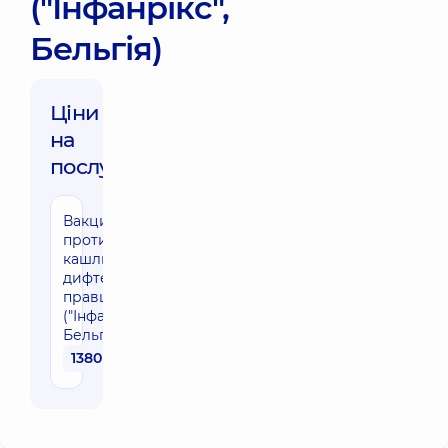
("Інфанрікс",
Бельгія)
Ціни
на
послуги:
Вакцинація
проти
кашлюку,
дифтерії,
правця
("Інфанрікс",
Бельгія)
1380 грн