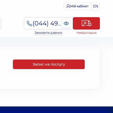
EN
Мій кабінет
(044) 495-2-888
Замовити дзвінок
Невідкладна
Запис на послугу