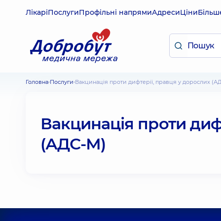
Лікарі
Послуги
Профільні напрями
Адреси
Ціни
Більш
Головна
Послуги
Вакцинація проти дифтерії, правця у дорослих (А
Вакцинація проти дифт
(АДС-М)