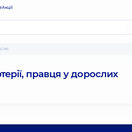
е
Акції
ДС-М)
ерії, правця у дорослих